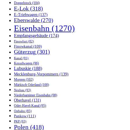
Doppelstock
(104)
E-Lok
(318)
E-Triebwagen
(137)
Eberswalde
(270)
Eisenbahn
(1270)
Empfangsgebäude
(174)
Finowfurt
(82)
Finowkanal
(109)
Güterzug
(301)
Kanal
(91)
Kesselwagen
(96)
Lubuskie
(188)
Mecklenburg-Vorpommern
(139)
Morgen
(102)
Märkisch Oderland
(100)
Neubau
(93)
Niederbarnimer Eisenbahn
(98)
Oberhavel
(131)
Oder-Havel-Kanal
(95)
Ostbahn
(85)
Pankow
(111)
PKP
(93)
Polen
(418)