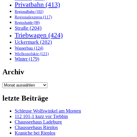
Privatbahn
(413)
Regionalbahn
(102)
Regionalexpress
(117)
Regioshuttle
(98)
Straße
(204)
Triebwagen
(424)
Uckermark
(202)
Wasserbau
(124)
Wielkopolskie
(121)
Winter
(179)
Archiv
Archiv
letzte Beiträge
Schleuse Wolfswinkel am Morgen
112 101-1 kurz vor Trebbin
Chausseehaus Ladeburg
Chausseehaus Rieplos
Kraniche bei Rieplos