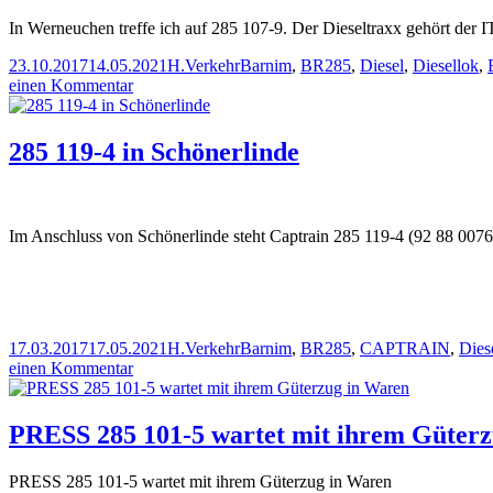
In Werneuchen treffe ich auf 285 107-9. Der Dieseltraxx gehört der
Veröffentlicht
Autor
Kategorien
Schlagwörter
23.10.2017
14.05.2021
H.
Verkehr
Barnim
,
BR285
,
Diesel
,
Diesellok
,
am
zu
einen Kommentar
285
107-
9
285 119-4 in Schönerlinde
mit
einem
Kieszug
in
Im Anschluss von Schönerlinde steht Captrain 285 119-4 (92 88 007
Werneuchen
Veröffentlicht
Autor
Kategorien
Schlagwörter
17.03.2017
17.05.2021
H.
Verkehr
Barnim
,
BR285
,
CAPTRAIN
,
Dies
am
zu
einen Kommentar
285
119-
4
PRESS 285 101-5 wartet mit ihrem Güter
in
Schönerlinde
PRESS 285 101-5 wartet mit ihrem Güterzug in Waren