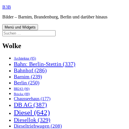
Zum
B3B
Inhalt
Bilder – Barnim, Brandenburg, Berlin und darüber hinaus
springen
Menü und Widgets
Suchen
nach:
Wolke
Architektur
(95)
Bahn: Berlin-Stettin
(337)
Bahnhof
(286)
Barnim
(239)
Berlin
(250)
BR243
(90)
Brücke
(88)
Chausseehaus
(177)
DB AG
(387)
Diesel
(642)
Diesellok
(329)
Dieseltriebwagen
(208)