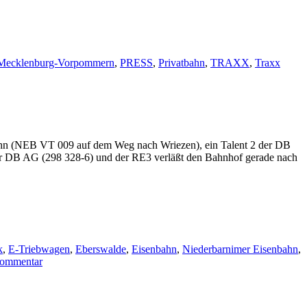
Mecklenburg-Vorpommern
,
PRESS
,
Privatbahn
,
TRAXX
,
Traxx
nbahn (NEB VT 009 auf dem Weg nach Wriezen), ein Talent 2 der DB
er DB AG (298 328-6) und der RE3 verläßt den Bahnhof gerade nach
k
,
E-Triebwagen
,
Eberswalde
,
Eisenbahn
,
Niederbarnimer Eisenbahn
,
zu
Kommentar
Bahnhof
Eberswalde
um