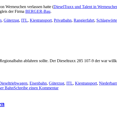
on Werneuchen verlassen hatte (
DieselTraxx und Talent in Werneuche
gleis der Firma
BERGER-Bau
.
n
,
Güterzug
,
ITL
,
Kiestransport
,
Privatbahn
,
Rangierfahrt
,
Schlagwört
Regionalbahn abfahren sollte. Der Dieseltraxx 285 107-9 der war wi
Dieseltriebwagen
,
Eisenbahn
,
Güterzug
,
ITL
,
Kiestransport
,
Niederbar
zu
ner Bahn
Schreibe einen Kommentar
DieselTraxx
und
Talent
en
in
Werneuchen