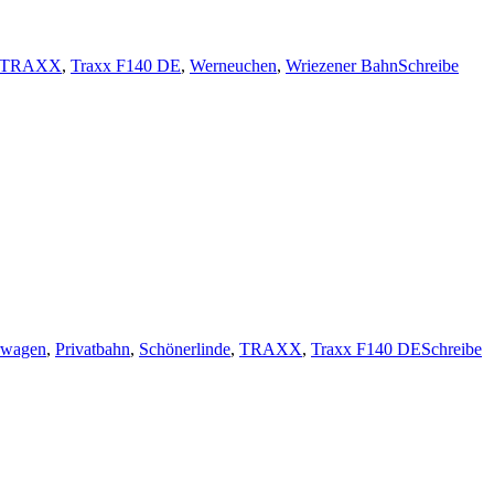
TRAXX
,
Traxx F140 DE
,
Werneuchen
,
Wriezener Bahn
Schreibe
rwagen
,
Privatbahn
,
Schönerlinde
,
TRAXX
,
Traxx F140 DE
Schreibe