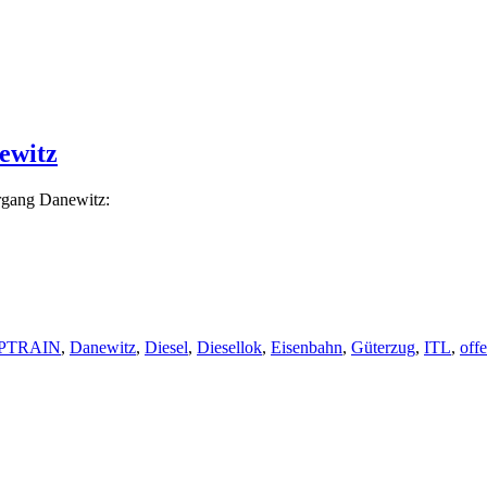
ewitz
rgang Danewitz:
PTRAIN
,
Danewitz
,
Diesel
,
Diesellok
,
Eisenbahn
,
Güterzug
,
ITL
,
off