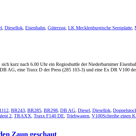
el
,
Diesellok
,
Eisenbahn
,
Güterzug
,
LK Mecklenburgische Seenplatte
,
en sich kurz nach 6.00 Uhr ein Regioshuttle der Niederbarnimer Eise
r DB AG, eine Traxx D der Press (285 103-3) und eine Ex DR V100 d
R112
,
BR243
,
BR285
,
BR298
,
DB AG
,
Diesel
,
Diesellok
,
Doppelstoc
lent 2
,
TRAXX
,
Traxx F140 DE
,
Triebwagen
,
V100
Schreibe einen 
den Zaun geschaut