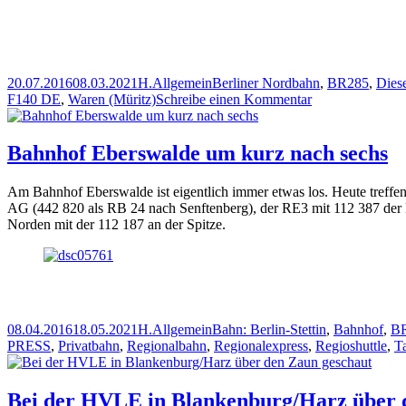
Veröffentlicht
Autor
Kategorien
Schlagwörter
20.07.2016
08.03.2021
H.
Allgemein
Berliner Nordbahn
,
BR285
,
Dies
am
zu
F140 DE
,
Waren (Müritz)
Schreibe einen Kommentar
PRESS
285
101-
Bahnhof Eberswalde um kurz nach sechs
5
wartet
Am Bahnhof Eberswalde ist eigentlich immer etwas los. Heute treff
mit
AG (442 820 als RB 24 nach Senftenberg), der RE3 mit 112 387 de
ihrem
Norden mit der 112 187 an der Spitze.
Güterzug
in
Waren
Veröffentlicht
Autor
Kategorien
Schlagwörter
08.04.2016
18.05.2021
H.
Allgemein
Bahn: Berlin-Stettin
,
Bahnhof
,
B
am
PRESS
,
Privatbahn
,
Regionalbahn
,
Regionalexpress
,
Regioshuttle
,
Ta
Bei der HVLE in Blankenburg/Harz über 