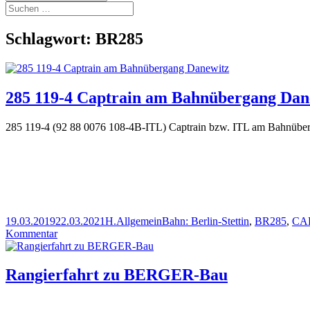
Suchen
nach:
Schlagwort:
BR285
285 119-4 Captrain am Bahnübergang Dan
285 119-4 (92 88 0076 108-4B-ITL) Captrain bzw. ITL am Bahnübe
Veröffentlicht
Autor
Kategorien
Schlagwörter
19.03.2019
22.03.2021
H.
Allgemein
Bahn: Berlin-Stettin
,
BR285
,
CA
am
zu
Kommentar
285
119-
4
Rangierfahrt zu BERGER-Bau
Captrain
am
Bahnübergang