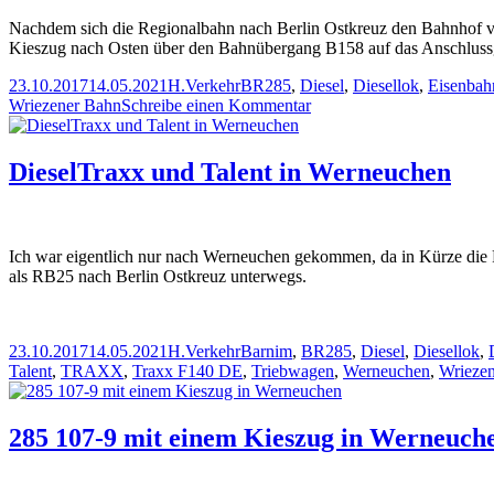
Danewitz
Nachdem sich die Regionalbahn nach Berlin Ostkreuz den Bahnhof v
Kieszug nach Osten über den Bahnübergang B158 auf das Anschluss
Veröffentlicht
Autor
Kategorien
Schlagwörter
23.10.2017
14.05.2021
H.
Verkehr
BR285
,
Diesel
,
Diesellok
,
Eisenbah
am
zu
Wriezener Bahn
Schreibe einen Kommentar
Rangierfahrt
zu
BERGER-
DieselTraxx und Talent in Werneuchen
Bau
Ich war eigentlich nur nach Werneuchen gekommen, da in Kürze die 
als RB25 nach Berlin Ostkreuz unterwegs.
Veröffentlicht
Autor
Kategorien
Schlagwörter
23.10.2017
14.05.2021
H.
Verkehr
Barnim
,
BR285
,
Diesel
,
Diesellok
,
am
Talent
,
TRAXX
,
Traxx F140 DE
,
Triebwagen
,
Werneuchen
,
Wrieze
285 107-9 mit einem Kieszug in Werneuch