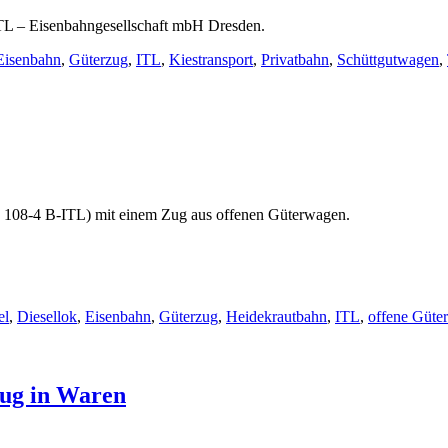
 ITL – Eisenbahngesellschaft mbH Dresden.
Eisenbahn
,
Güterzug
,
ITL
,
Kiestransport
,
Privatbahn
,
Schüttgutwagen
,
6 108-4 B-ITL) mit einem Zug aus offenen Güterwagen.
el
,
Diesellok
,
Eisenbahn
,
Güterzug
,
Heidekrautbahn
,
ITL
,
offene Güte
zug in Waren