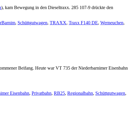
n
), kam Bewegung in den Dieseltraxx. 285 107-9 drückte den
erBarnim
,
Schüttgutwagen
,
TRAXX
,
Traxx F140 DE
,
Werneuchen
,
llkommener Beifang. Heute war VT 735 der Niederbarnimer Eisenbahn
nimer Eisenbahn
,
Privatbahn
,
RB25
,
Regionalbahn
,
Schüttgutwagen
,