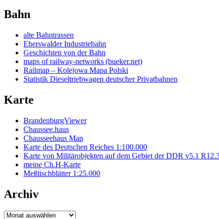
Bahn
alte Bahntrassen
Eberswalder Industriebahn
Geschichten von der Bahn
maps of railway-networks (bueker.net)
Railmap – Kolejowa Mapa Polski
Statistik Dieseltriebwagen deutscher Privatbahnen
Karte
BrandenburgViewer
Chaussee.haus
Chausseehaus Map
Karte des Deutschen Reiches 1:100.000
Karte von Militärobjekten auf dem Gebiet der DDR v5.1 R12.
meine Ch.H-Karte
Meßtischblätter 1:25.000
Archiv
Archiv