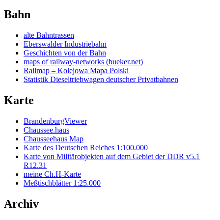
Bahn
alte Bahntrassen
Eberswalder Industriebahn
Geschichten von der Bahn
maps of railway-networks (bueker.net)
Railmap – Kolejowa Mapa Polski
Statistik Dieseltriebwagen deutscher Privatbahnen
Karte
BrandenburgViewer
Chaussee.haus
Chausseehaus Map
Karte des Deutschen Reiches 1:100.000
Karte von Militärobjekten auf dem Gebiet der DDR v5.1
R12.31
meine Ch.H-Karte
Meßtischblätter 1:25.000
Archiv