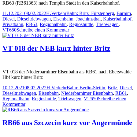
RB63 (RB61363) nach Templin Stadt in den Kaiserbahnhof.
Veröffentlicht
Autor
Kategorien
Schlagwörter
11.12.2021
08.02.2022
H.
Verkehr
Bahn: Britz–Fürstenberg
,
Barnim
,
am
Diesel
,
Dieseltriebwagen
,
Eisenbahn
,
Joachimsthal
,
Kaiserbahnhof
,
Privatbahn
,
RB63
,
Regionalbahn
,
Regioshuttle
,
Triebwagen
,
zu
VT650
Schreibe einen Kommentar
VT
007
der
VT 018 der NEB kurz hinter Britz
NEB
als
RB63
kurz
VT 018 der Niederbarnimer Eisenbahn als RB61 nach Eberswalde
vor
Hbf kurz hinter Britz
dem
Kaiserbahnhof
Veröffentlicht
Autor
Kategorien
Schlagwörter
10.12.2021
08.02.2022
H.
Verkehr
Bahn: Berlin-Stettin
,
Britz
,
Diesel
,
am
Dieseltriebwagen
,
Eisenbahn
,
Niederbarnimer Eisenbahn
,
RB61
,
Regionalbahn
,
Regioshuttle
,
Triebwagen
,
VT650
Schreibe einen
zu
Kommentar
VT
018
der
RB66 aus Szczecin kurz vor Angermünde
NEB
kurz
hinter