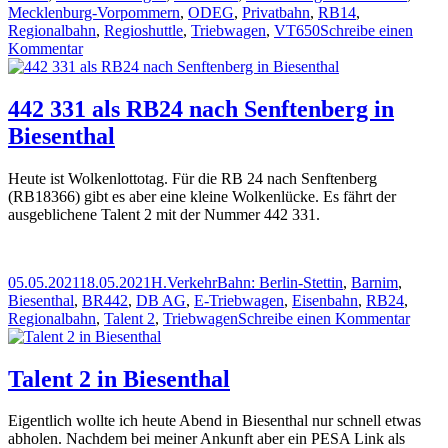
Mecklenburg-Vorpommern
,
ODEG
,
Privatbahn
,
RB14
,
Regionalbahn
,
Regioshuttle
,
Triebwagen
,
VT650
Schreibe einen
zu
Kommentar
ODEG
VT
650.59
442 331 als RB24 nach Senftenberg in
in
Biesenthal
Dütschow
Heute ist Wolkenlottotag. Für die RB 24 nach Senftenberg
(RB18366) gibt es aber eine kleine Wolkenlücke. Es fährt der
ausgeblichene Talent 2 mit der Nummer 442 331.
Veröffentlicht
Autor
Kategorien
Schlagwörter
05.05.2021
18.05.2021
H.
Verkehr
Bahn: Berlin-Stettin
,
Barnim
,
am
Biesenthal
,
BR442
,
DB AG
,
E-Triebwagen
,
Eisenbahn
,
RB24
,
zu
Regionalbahn
,
Talent 2
,
Triebwagen
Schreibe einen Kommentar
442
331
als
Talent 2 in Biesenthal
RB24
nach
Eigentlich wollte ich heute Abend in Biesenthal nur schnell etwas
Senft
abholen. Nachdem bei meiner Ankunft aber ein PESA Link als
in