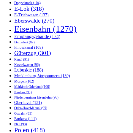
Doppelstock
(104)
E-Lok
(318)
E-Triebwagen
(137)
Eberswalde
(270)
Eisenbahn
(1270)
Empfangsgebäude
(174)
Finowfurt
(82)
Finowkanal
(109)
Güterzug
(301)
Kanal
(91)
Kesselwagen
(96)
Lubuskie
(188)
Mecklenburg-Vorpommern
(139)
Morgen
(102)
Märkisch Oderland
(100)
Neubau
(93)
Niederbarnimer Eisenbahn
(98)
Oberhavel
(131)
Oder-Havel-Kanal
(95)
Ostbahn
(85)
Pankow
(111)
PKP
(93)
Polen
(418)