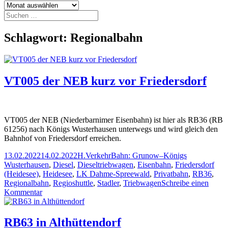
Archiv
Suchen
nach:
Schlagwort:
Regionalbahn
VT005 der NEB kurz vor Friedersdorf
VT005 der NEB (Niederbarnimer Eisenbahn) ist hier als RB36 (RB
61256) nach Königs Wusterhausen unterwegs und wird gleich den
Bahnhof von Friedersdorf erreichen.
Veröffentlicht
Autor
Kategorien
Schlagwörter
13.02.2022
14.02.2022
H.
Verkehr
Bahn: Grunow–Königs
am
Wusterhausen
,
Diesel
,
Dieseltriebwagen
,
Eisenbahn
,
Friedersdorf
(Heidesee)
,
Heidesee
,
LK Dahme-Spreewald
,
Privatbahn
,
RB36
,
Regionalbahn
,
Regioshuttle
,
Stadler
,
Triebwagen
Schreibe einen
zu
Kommentar
VT005
der
NEB
RB63 in Althüttendorf