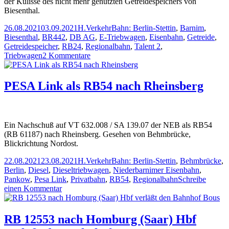
der Kulisse des nicht mehr genutzten Getreidespeichers von
Biesenthal.
Veröffentlicht
Autor
Kategorien
Schlagwörter
26.08.2021
03.09.2021
H.
Verkehr
Bahn: Berlin-Stettin
,
Barnim
,
am
Biesenthal
,
BR442
,
DB AG
,
E-Triebwagen
,
Eisenbahn
,
Getreide
,
Getreidespeicher
,
RB24
,
Regionalbahn
,
Talent 2
,
zu
Triebwagen
2 Kommentare
Eine
Regionalbahn
in
PESA Link als RB54 nach Rheinsberg
Biesenthal
Ein Nachschuß auf VT 632.008 / SA 139.07 der NEB als RB54
(RB 61187) nach Rheinsberg. Gesehen von Behmbrücke,
Blickrichtung Nordost.
Veröffentlicht
Autor
Kategorien
Schlagwörter
22.08.2021
23.08.2021
H.
Verkehr
Bahn: Berlin-Stettin
,
Behmbrücke
,
am
Berlin
,
Diesel
,
Dieseltriebwagen
,
Niederbarnimer Eisenbahn
,
Pankow
,
Pesa Link
,
Privatbahn
,
RB54
,
Regionalbahn
Schreibe
zu
einen Kommentar
PESA
Link
als
RB 12553 nach Homburg (Saar) Hbf
RB54