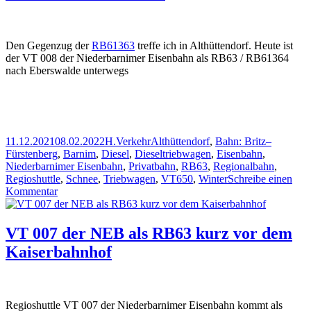
kurz
vor
Friedersdorf
Den Gegenzug der
RB61363
treffe ich in Althüttendorf. Heute ist
der VT 008 der Niederbarnimer Eisenbahn als RB63 / RB61364
nach Eberswalde unterwegs
Veröffentlicht
Autor
Kategorien
Schlagwörter
11.12.2021
08.02.2022
H.
Verkehr
Althüttendorf
,
Bahn: Britz–
am
Fürstenberg
,
Barnim
,
Diesel
,
Dieseltriebwagen
,
Eisenbahn
,
Niederbarnimer Eisenbahn
,
Privatbahn
,
RB63
,
Regionalbahn
,
Regioshuttle
,
Schnee
,
Triebwagen
,
VT650
,
Winter
Schreibe einen
zu
Kommentar
RB63
in
Althüttendorf
VT 007 der NEB als RB63 kurz vor dem
Kaiserbahnhof
Regioshuttle VT 007 der Niederbarnimer Eisenbahn kommt als