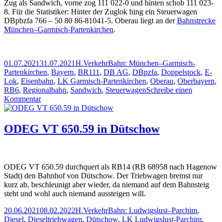
Zug als Sandwich, vorne zog 111 022-0 und hinten schob 111 023-
8. Für die Statistiker: Hinter der Zuglok hing ein Steuerwagen
DBpbzfa 766 – 50 80 86-81041-5. Oberau liegt an der
Bahnstrecke
München–Garmisch-Partenkirchen
.
Veröffentlicht
Autor
Kategorien
Schlagwörter
01.07.2021
31.07.2021
H.
Verkehr
Bahn: München–Garmisch-
am
Partenkirchen
,
Bayern
,
BR111
,
DB AG
,
DBpzfa
,
Doppelstock
,
E-
Lok
,
Eisenbahn
,
LK Garmisch-Partenkirchen
,
Oberau
,
Oberbayern
,
RB6
,
Regionalbahn
,
Sandwich
,
Steuerwagen
Schreibe einen
zu
Kommentar
RB6
als
Sandwich
ODEG VT 650.59 in Dütschow
in
Oberau
ODEG VT 650.59 durchquert als RB14 (RB 68958 nach Hagenow
Stadt) den Bahnhof von Dütschow. Der Triebwagen bremst nur
kurz ab, beschleunigt aber wieder, da niemand auf dem Bahnsteig
steht und wohl auch niemand aussteigen will.
Veröffentlicht
Autor
Kategorien
Schlagwörter
20.06.2021
08.02.2022
H.
Verkehr
Bahn: Ludwigslust–Parchim
,
am
Diesel
,
Dieseltriebwagen
,
Dütschow
,
LK Ludwigslust-Parchim
,