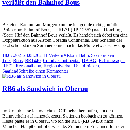
verläßt den Bahnhof Bous
nach
Rheinsberg
Bei einer Radtour am Morgen komme ich gerade richtig auf die
Brücke am Bahnhof Bous, als RB71 (RB 12553) nach Homburg
(Saar) Hbf den Bahnhof Bous verläßt. Es handelt sich dabei um eine
Doppeltraktion aus Alstom Coradia Continental. Der Schatten der
jetzt schon starken Sommersonne macht das Motiv etwas schwierig.
Veröffentlicht
Autor
Kategorien
Schlagwörter
18.07.2021
23.08.2021
H.
Verkehr
Alstom
,
Bahn: Saarbrücken –
am
Trier
,
Bous
,
BR1440
,
Coradia Continental
,
DB AG
,
E-Triebwagen
,
RB71
,
Regionalbahn
,
Regionalverband Saarbrücken
,
zu
Saarland
Schreibe einen Kommentar
RB
12553
nach
RB6 als Sandwich in Oberau
Homburg
(Saar)
Hbf
verläßt
Im Urlaub lasse ich manchmal Öffi nebenher laufen, um den
den
Bahnverkehr auf nahegelegenen Stationen beobachten zu können.
Bahnhof
Heute paßte es in Oberau, wo ich die RB6 (RB 59458) nach
Bous
München Hauptbahnhof erwischte. Zu meinem Erstaunen fuhr der