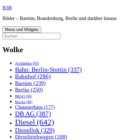
Zum
B3B
Inhalt
Bilder – Barnim, Brandenburg, Berlin und darüber hinaus
springen
Menü und Widgets
Suchen
nach:
Wolke
Architektur
(95)
Bahn: Berlin-Stettin
(337)
Bahnhof
(286)
Barnim
(239)
Berlin
(250)
BR243
(90)
Brücke
(88)
Chausseehaus
(177)
DB AG
(387)
Diesel
(642)
Diesellok
(329)
Dieseltriebwagen
(208)