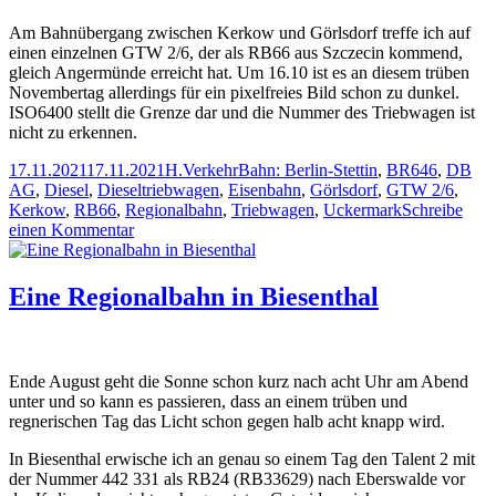
Britz
Am Bahnübergang zwischen Kerkow und Görlsdorf treffe ich auf
einen einzelnen GTW 2/6, der als RB66 aus Szczecin kommend,
gleich Angermünde erreicht hat. Um 16.10 ist es an diesem trüben
Novembertag allerdings für ein pixelfreies Bild schon zu dunkel.
ISO6400 stellt die Grenze dar und die Nummer des Triebwagen ist
nicht zu erkennen.
Veröffentlicht
Autor
Kategorien
Schlagwörter
17.11.2021
17.11.2021
H.
Verkehr
Bahn: Berlin-Stettin
,
BR646
,
DB
am
AG
,
Diesel
,
Dieseltriebwagen
,
Eisenbahn
,
Görlsdorf
,
GTW 2/6
,
Kerkow
,
RB66
,
Regionalbahn
,
Triebwagen
,
Uckermark
Schreibe
zu
einen Kommentar
RB66
aus
Szczecin
Eine Regionalbahn in Biesenthal
kurz
vor
Angermünde
Ende August geht die Sonne schon kurz nach acht Uhr am Abend
unter und so kann es passieren, dass an einem trüben und
regnerischen Tag das Licht schon gegen halb acht knapp wird.
In Biesenthal erwische ich an genau so einem Tag den Talent 2 mit
der Nummer 442 331 als RB24 (RB33629) nach Eberswalde vor