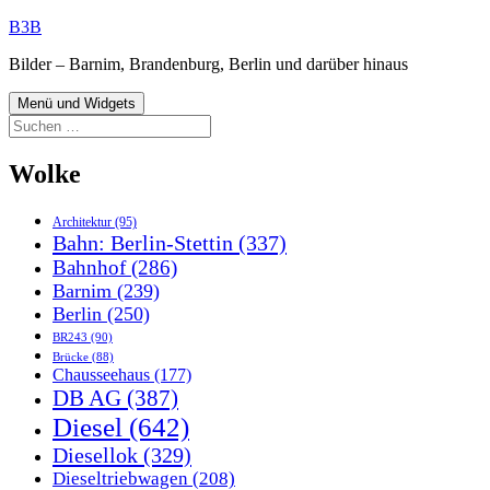
Zum
B3B
Inhalt
Bilder – Barnim, Brandenburg, Berlin und darüber hinaus
springen
Menü und Widgets
Suchen
nach:
Wolke
Architektur
(95)
Bahn: Berlin-Stettin
(337)
Bahnhof
(286)
Barnim
(239)
Berlin
(250)
BR243
(90)
Brücke
(88)
Chausseehaus
(177)
DB AG
(387)
Diesel
(642)
Diesellok
(329)
Dieseltriebwagen
(208)