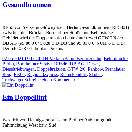
Gesundbrunnen
(RE
5800)
im
Gleisd
Gesun
RE66 von Szczecin Główny nach Berlin Gesundbrunnen (RE5801)
zwischen den Brücken Bornholmer Straße und Behmstraße.
Gebildet wird die Doppeltraktion heute durch zwei GTW 2/6 der
DB AG (95 80 0 646 028-0 D-DB und 95 80 0 646 011-6 D-DB).
Der 646 028-0 führt das Duo an.
Veröffentlicht
Autor
Kategorien
Schlagwörter
02.05.2021
02.05.2021
H.
Verkehr
Bahn: Berlin-Stettin
,
Behmbrücke
,
am
Berlin
,
Bornholmer Straße
,
BR646
,
DB AG
,
Diesel
,
Dieseltriebwagen
,
Doppeltraktion
,
GTW 2/6
,
Pankow
,
Prenzlauer
Berg
,
RE66
,
Regionalexpress
,
Reinickendorf
,
Stadler
,
zu
Triebwagen
Schreibe einen Kommentar
RE66
kurz
vor
Ein Doppellint
dem
Bahnhof
Berlin
Gesundbrunnen
Westlich von Hennigsdorf auf dem Berliner Außenring mit
Fahrtrichtung West bzw. Süd.