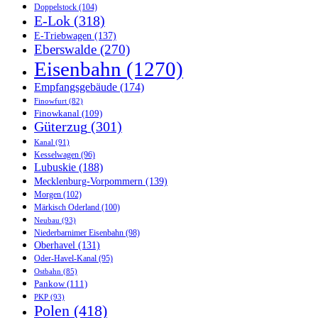
Doppelstock
(104)
E-Lok
(318)
E-Triebwagen
(137)
Eberswalde
(270)
Eisenbahn
(1270)
Empfangsgebäude
(174)
Finowfurt
(82)
Finowkanal
(109)
Güterzug
(301)
Kanal
(91)
Kesselwagen
(96)
Lubuskie
(188)
Mecklenburg-Vorpommern
(139)
Morgen
(102)
Märkisch Oderland
(100)
Neubau
(93)
Niederbarnimer Eisenbahn
(98)
Oberhavel
(131)
Oder-Havel-Kanal
(95)
Ostbahn
(85)
Pankow
(111)
PKP
(93)
Polen
(418)