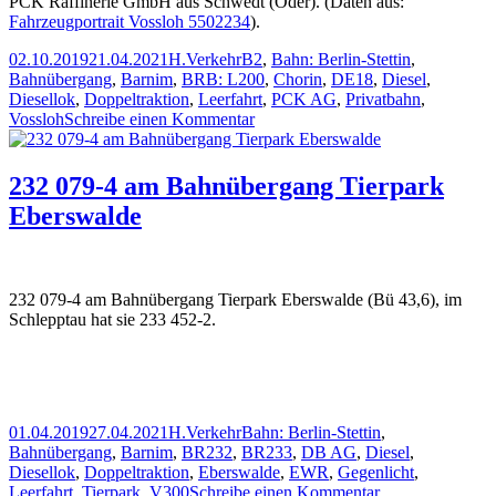
PCK Raffinerie GmbH aus Schwedt (Oder). (Daten aus:
Fahrzeugportrait Vossloh 5502234
).
Veröffentlicht
Autor
Kategorien
Schlagwörter
02.10.2019
21.04.2021
H.
Verkehr
B2
,
Bahn: Berlin-Stettin
,
am
Bahnübergang
,
Barnim
,
BRB: L200
,
Chorin
,
DE18
,
Diesel
,
Diesellok
,
Doppeltraktion
,
Leerfahrt
,
PCK AG
,
Privatbahn
,
zu
Vossloh
Schreibe einen Kommentar
2
x
PCK
232 079-4 am Bahnübergang Tierpark
DE18
Eberswalde
232 079-4 am Bahnübergang Tierpark Eberswalde (Bü 43,6), im
Schlepptau hat sie 233 452-2.
Veröffentlicht
Autor
Kategorien
Schlagwörter
01.04.2019
27.04.2021
H.
Verkehr
Bahn: Berlin-Stettin
,
am
Bahnübergang
,
Barnim
,
BR232
,
BR233
,
DB AG
,
Diesel
,
Diesellok
,
Doppeltraktion
,
Eberswalde
,
EWR
,
Gegenlicht
,
zu
Leerfahrt
,
Tierpark
,
V300
Schreibe einen Kommentar