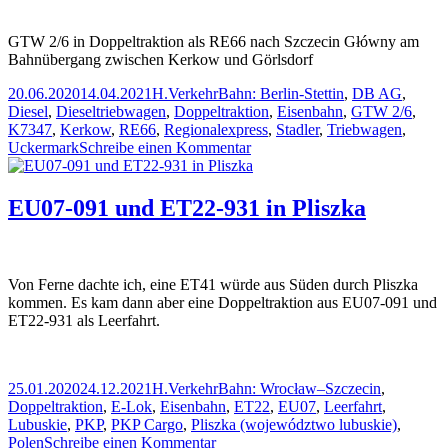
GTW 2/6 in Doppeltraktion als RE66 nach Szczecin Główny am
Bahnübergang zwischen Kerkow und Görlsdorf
Veröffentlicht
Autor
Kategorien
Schlagwörter
20.06.2020
14.04.2021
H.
Verkehr
Bahn: Berlin-Stettin
,
DB AG
,
am
Diesel
,
Dieseltriebwagen
,
Doppeltraktion
,
Eisenbahn
,
GTW 2/6
,
K7347
,
Kerkow
,
RE66
,
Regionalexpress
,
Stadler
,
Triebwagen
,
zu
Uckermark
Schreibe einen Kommentar
GTW
2/6
in
EU07-091 und ET22-931 in Pliszka
Doppeltraktion
als
RE66
nach
Von Ferne dachte ich, eine ET41 würde aus Süden durch Pliszka
Szczecin
kommen. Es kam dann aber eine Doppeltraktion aus EU07-091 und
Główny
ET22-931 als Leerfahrt.
bei
Kerkow
Veröffentlicht
Autor
Kategorien
Schlagwörter
25.01.2020
24.12.2021
H.
Verkehr
Bahn: Wrocław–Szczecin
,
am
Doppeltraktion
,
E-Lok
,
Eisenbahn
,
ET22
,
EU07
,
Leerfahrt
,
Lubuskie
,
PKP
,
PKP Cargo
,
Pliszka (województwo lubuskie)
,
zu
Polen
Schreibe einen Kommentar