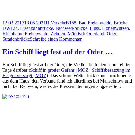
Veröffentlicht
Autor
Kategorien
Schlagwörter
12.02.2017
18.05.2021
H.
Verkehr
B158
,
Bad Freienwalde
,
Brücke
,
am
DW124
,
Eisenbahnbrücke
,
Fachwerkbrücke
,
Fluss
,
Hohenwutzen
,
Kleinbahn: Freienwalde–Zehden
,
Märkisch Oderland
,
Oder
,
zu
Straßenbrücke
Schreibe einen Kommentar
Straßenbrücke
Hohenwutzen
Ein Schiff liegt fest auf der Oder …
über
die
Ein Schiff liegt fest auf der Oder, die Medien berichten schon einige
Oder
Tage darüber (
Schiff in großer Gefahr | MOZ
|
Schiffsbesatzung im
Eis gut versorgt | MOZ
). Das schöne Wetter lockte auch mich heute
aus dem Haus, den Verband fand ich allerdings bei Manschnow und
nicht bei Reitwein, wie es die Pressemitteilungen suggerierten.