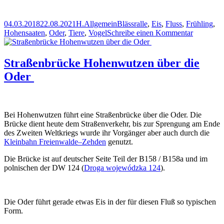
Veröffentlicht
Autor
Kategorien
Schlagwörter
04.03.2018
22.08.2021
H.
Allgemein
Blässralle
,
Eis
,
Fluss
,
Frühling
,
am
zu
Hohensaaten
,
Oder
,
Tiere
,
Vogel
Schreibe einen Kommentar
Eis
mit
Blässralle
Straßenbrücke Hohenwutzen über die
Oder
Bei Hohenwutzen führt eine Straßenbrücke über die Oder. Die
Brücke dient heute dem Straßenverkehr, bis zur Sprengung am Ende
des Zweiten Weltkriegs wurde ihr Vorgänger aber auch durch die
Kleinbahn Freienwalde–Zehden
genutzt.
Die Brücke ist auf deutscher Seite Teil der B158 / B158a und im
polnischen der DW 124 (
Droga wojewódzka 124
).
Die Oder führt gerade etwas Eis in der für diesen Fluß so typischen
Form.