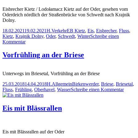
Eisbrecher Kietz / Lodołamacz Kietz auf der Oder, gesehen vom
Oderdeich nördlich der Straßenbrücke von Schwedt nach Krajnik
Dolny.
Veröffentlicht
Autor
Kategorien
Schlagwörter
18.02.2021
19.02.2021
H.
Verkehr
EB Kietz
,
Eis
,
Eisbrecher
,
Fluss
,
am
Kietz
,
Krajnik Dolny
,
Oder
,
Schwedt
,
Winter
Schreibe einen
zu
Kommentar
Eisbrecher
Kietz
Vorfrühling an der Briese
auf
der
Oder
Unterwegs im Briesetal, Vorfrühling an der Briese
Veröffentlicht
Autor
Kategorien
Schlagwörter
25.03.2018
14.04.2018
H.
Allgemein
Birkenwerder
,
Briese
,
Briesetal
,
am
zu
Fluss
,
Frühling
,
Oberhavel
,
Wasser
Schreibe einen Kommentar
Vorfrüh
an
der
Eis mit Blässrallen
Briese
Eis mit Blässrallen auf der Oder