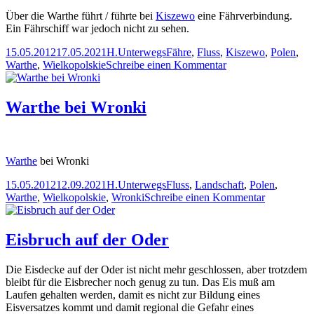
der
Über die Warthe führt / führte bei
Kiszewo
eine Fährverbindung.
Oder
Ein Fährschiff war jedoch nicht zu sehen.
…
Veröffentlicht
Autor
Kategorien
Schlagwörter
15.05.2012
17.05.2021
H.
Unterwegs
Fähre
,
Fluss
,
Kiszewo
,
Polen
,
am
zu
Warthe
,
Wielkopolskie
Schreibe einen Kommentar
Die
Warthe
bei
Warthe bei Wronki
Kiszewo
Warthe
bei Wronki
Veröffentlicht
Autor
Kategorien
Schlagwörter
15.05.2012
12.09.2021
H.
Unterwegs
Fluss
,
Landschaft
,
Polen
,
am
zu
Warthe
,
Wielkopolskie
,
Wronki
Schreibe einen Kommentar
Warthe
bei
Wronki
Eisbruch auf der Oder
Die Eisdecke auf der Oder ist nicht mehr geschlossen, aber trotzdem
bleibt für die Eisbrecher noch genug zu tun. Das Eis muß am
Laufen gehalten werden, damit es nicht zur Bildung eines
Eisversatzes kommt und damit regional die Gefahr eines