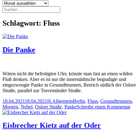
Archiv
Suchen
nach:
Schlagwort:
Fluss
Die Panke
Wären nicht die befestigten Ufer, könnte man fast an einen wilden
Fluß denken. Aber es ist nur die innerstädtische begradigte und
eingezwengte Panke in Gesundbrunnen, Bereich südlich der Osloer
Straße, parallel zur Travemünder Straße.
Veröffentlicht
Autor
Kategorien
Schlagwörter
18.04.2021
18.04.2021
H.
Allgemein
Berlin
,
Fluss
,
Gesundbrunnen
,
am
zu
Morgen
,
Nebel
,
Osloer Straße
,
Panke
Schreibe einen Kommentar
Die
Pank
Eisbrecher Kietz auf der Oder