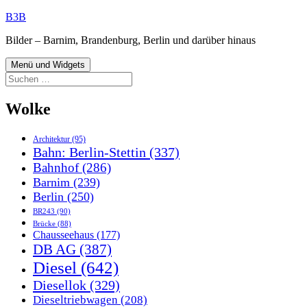
Zum
B3B
Inhalt
Bilder – Barnim, Brandenburg, Berlin und darüber hinaus
springen
Menü und Widgets
Suchen
nach:
Wolke
Architektur
(95)
Bahn: Berlin-Stettin
(337)
Bahnhof
(286)
Barnim
(239)
Berlin
(250)
BR243
(90)
Brücke
(88)
Chausseehaus
(177)
DB AG
(387)
Diesel
(642)
Diesellok
(329)
Dieseltriebwagen
(208)