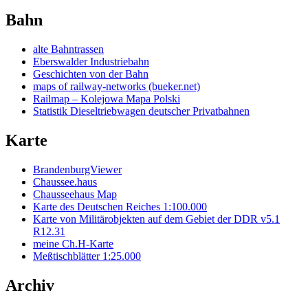
Bahn
alte Bahntrassen
Eberswalder Industriebahn
Geschichten von der Bahn
maps of railway-networks (bueker.net)
Railmap – Kolejowa Mapa Polski
Statistik Dieseltriebwagen deutscher Privatbahnen
Karte
BrandenburgViewer
Chaussee.haus
Chausseehaus Map
Karte des Deutschen Reiches 1:100.000
Karte von Militärobjekten auf dem Gebiet der DDR v5.1
R12.31
meine Ch.H-Karte
Meßtischblätter 1:25.000
Archiv