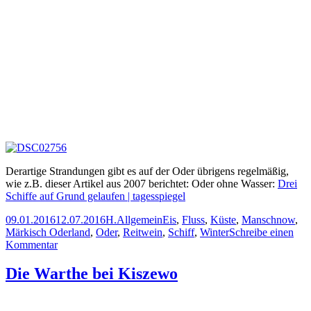
Derartige Strandungen gibt es auf der Oder übrigens regelmäßig,
wie z.B. dieser Artikel aus 2007 berichtet: Oder ohne Wasser:
Drei
Schiffe auf Grund gelaufen | tagesspiegel
Veröffentlicht
Autor
Kategorien
Schlagwörter
09.01.2016
12.07.2016
H.
Allgemein
Eis
,
Fluss
,
Küste
,
Manschnow
,
am
Märkisch Oderland
,
Oder
,
Reitwein
,
Schiff
,
Winter
Schreibe einen
zu
Kommentar
Ein
Schiff
Die Warthe bei Kiszewo
liegt
fest
auf