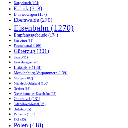
Doppelstock
(104)
E-Lok
(318)
E-Triebwagen
(137)
Eberswalde
(270)
Eisenbahn
(1270)
Empfangsgebäude
(174)
Finowfurt
(82)
Finowkanal
(109)
Güterzug
(301)
Kanal
(91)
Kesselwagen
(96)
Lubuskie
(188)
Mecklenburg-Vorpommern
(139)
Morgen
(102)
Märkisch Oderland
(100)
Neubau
(93)
Niederbarnimer Eisenbahn
(98)
Oberhavel
(131)
Oder-Havel-Kanal
(95)
Ostbahn
(85)
Pankow
(111)
PKP
(93)
Polen
(418)