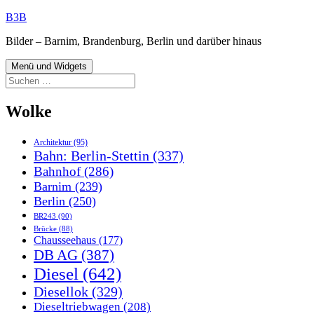
Zum
B3B
Inhalt
Bilder – Barnim, Brandenburg, Berlin und darüber hinaus
springen
Menü und Widgets
Suchen
nach:
Wolke
Architektur
(95)
Bahn: Berlin-Stettin
(337)
Bahnhof
(286)
Barnim
(239)
Berlin
(250)
BR243
(90)
Brücke
(88)
Chausseehaus
(177)
DB AG
(387)
Diesel
(642)
Diesellok
(329)
Dieseltriebwagen
(208)