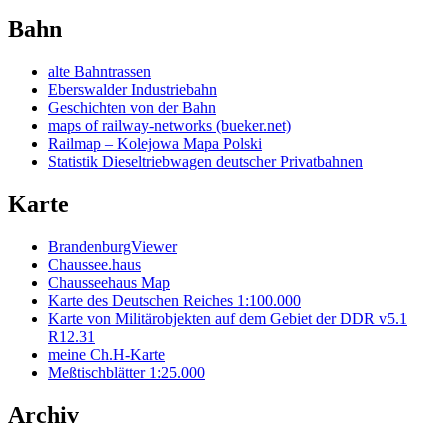
Bahn
alte Bahntrassen
Eberswalder Industriebahn
Geschichten von der Bahn
maps of railway-networks (bueker.net)
Railmap – Kolejowa Mapa Polski
Statistik Dieseltriebwagen deutscher Privatbahnen
Karte
BrandenburgViewer
Chaussee.haus
Chausseehaus Map
Karte des Deutschen Reiches 1:100.000
Karte von Militärobjekten auf dem Gebiet der DDR v5.1
R12.31
meine Ch.H-Karte
Meßtischblätter 1:25.000
Archiv