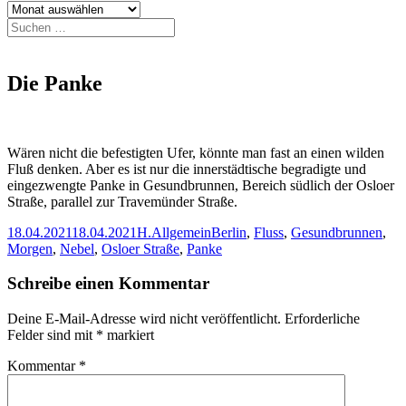
Archiv
Suchen
nach:
Die Panke
Wären nicht die befestigten Ufer, könnte man fast an einen wilden
Fluß denken. Aber es ist nur die innerstädtische begradigte und
eingezwengte Panke in Gesundbrunnen, Bereich südlich der Osloer
Straße, parallel zur Travemünder Straße.
Veröffentlicht
Autor
Kategorien
Schlagwörter
18.04.2021
18.04.2021
H.
Allgemein
Berlin
,
Fluss
,
Gesundbrunnen
,
am
Morgen
,
Nebel
,
Osloer Straße
,
Panke
Schreibe einen Kommentar
Deine E-Mail-Adresse wird nicht veröffentlicht.
Erforderliche
Felder sind mit
*
markiert
Kommentar
*