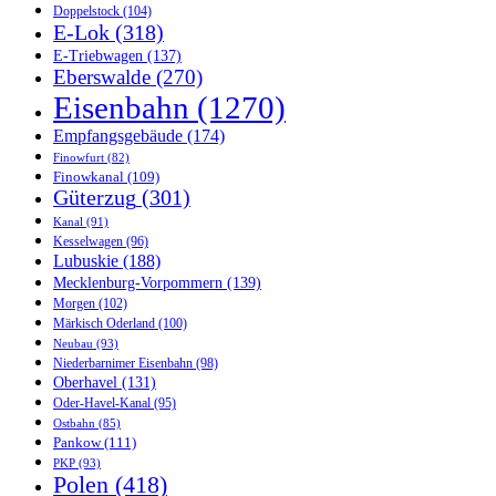
Doppelstock
(104)
E-Lok
(318)
E-Triebwagen
(137)
Eberswalde
(270)
Eisenbahn
(1270)
Empfangsgebäude
(174)
Finowfurt
(82)
Finowkanal
(109)
Güterzug
(301)
Kanal
(91)
Kesselwagen
(96)
Lubuskie
(188)
Mecklenburg-Vorpommern
(139)
Morgen
(102)
Märkisch Oderland
(100)
Neubau
(93)
Niederbarnimer Eisenbahn
(98)
Oberhavel
(131)
Oder-Havel-Kanal
(95)
Ostbahn
(85)
Pankow
(111)
PKP
(93)
Polen
(418)