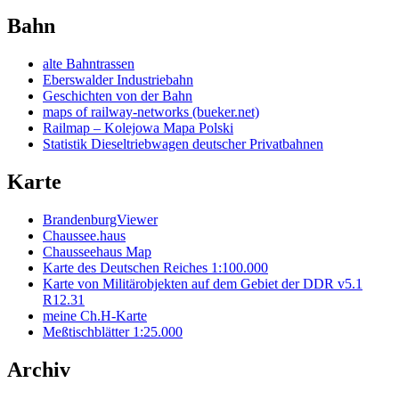
Bahn
alte Bahntrassen
Eberswalder Industriebahn
Geschichten von der Bahn
maps of railway-networks (bueker.net)
Railmap – Kolejowa Mapa Polski
Statistik Dieseltriebwagen deutscher Privatbahnen
Karte
BrandenburgViewer
Chaussee.haus
Chausseehaus Map
Karte des Deutschen Reiches 1:100.000
Karte von Militärobjekten auf dem Gebiet der DDR v5.1
R12.31
meine Ch.H-Karte
Meßtischblätter 1:25.000
Archiv