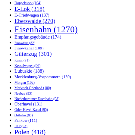
Doppelstock
(104)
E-Lok
(318)
E-Triebwagen
(137)
Eberswalde
(270)
Eisenbahn
(1270)
Empfangsgebäude
(174)
Finowfurt
(82)
Finowkanal
(109)
Güterzug
(301)
Kanal
(91)
Kesselwagen
(96)
Lubuskie
(188)
Mecklenburg-Vorpommern
(139)
Morgen
(102)
Märkisch Oderland
(100)
Neubau
(93)
Niederbarnimer Eisenbahn
(98)
Oberhavel
(131)
Oder-Havel-Kanal
(95)
Ostbahn
(85)
Pankow
(111)
PKP
(93)
Polen
(418)