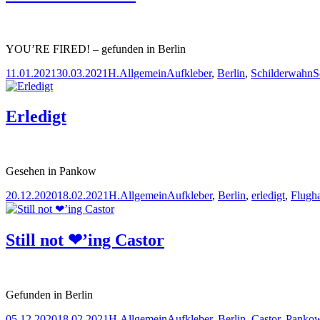
YOU’RE FIRED! – gefunden in Berlin
Veröffentlicht
Autor
Kategorien
Schlagwörter
11.01.2021
30.03.2021
H.
Allgemein
Aufkleber
,
Berlin
,
Schilderwahn
S
am
Erledigt
Gesehen in Pankow
Veröffentlicht
Autor
Kategorien
Schlagwörter
20.12.2020
18.02.2021
H.
Allgemein
Aufkleber
,
Berlin
,
erledigt
,
Flugh
am
Still not ❤’ing Castor
Gefunden in Berlin
Veröffentlicht
Autor
Kategorien
Schlagwörter
05.12.2020
18.02.2021
H.
Allgemein
Aufkleber
,
Berlin
,
Castor
,
Panko