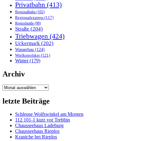
Privatbahn
(413)
Regionalbahn
(102)
Regionalexpress
(117)
Regioshuttle
(98)
Straße
(204)
Triebwagen
(424)
Uckermark
(202)
Wasserbau
(124)
Wielkopolskie
(121)
Winter
(179)
Archiv
Archiv
letzte Beiträge
Schleuse Wolfswinkel am Morgen
112 101-1 kurz vor Trebbin
Chausseehaus Ladeburg
Chausseehaus Rieplos
Kraniche bei Rieplos