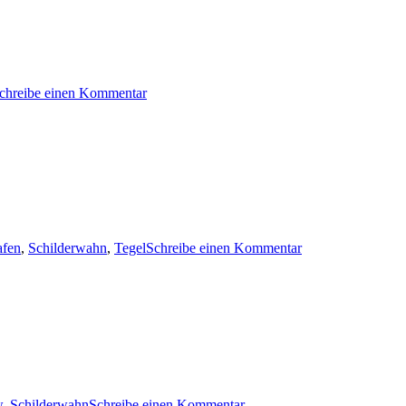
zu
chreibe einen Kommentar
YOU’RE
FIRED!
zu
afen
,
Schilderwahn
,
Tegel
Schreibe einen Kommentar
Erledigt
zu
w
,
Schilderwahn
Schreibe einen Kommentar