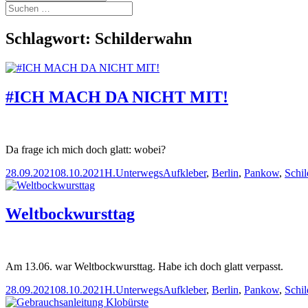
Suchen
nach:
Schlagwort:
Schilderwahn
#ICH MACH DA NICHT MIT!
Da frage ich mich doch glatt: wobei?
Veröffentlicht
Autor
Kategorien
Schlagwörter
28.09.2021
08.10.2021
H.
Unterwegs
Aufkleber
,
Berlin
,
Pankow
,
Schi
am
Weltbockwursttag
Am 13.06. war Weltbockwursttag. Habe ich doch glatt verpasst.
Veröffentlicht
Autor
Kategorien
Schlagwörter
28.09.2021
08.10.2021
H.
Unterwegs
Aufkleber
,
Berlin
,
Pankow
,
Schi
am