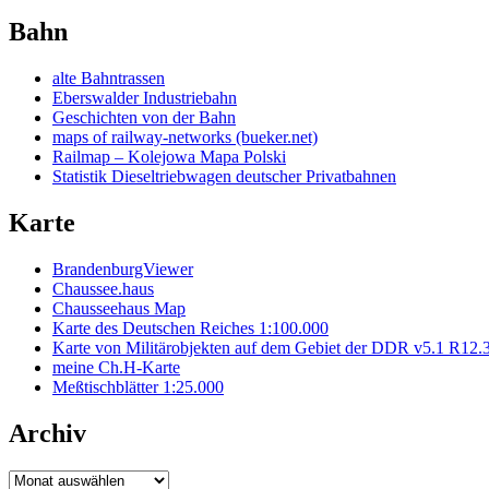
Bahn
alte Bahntrassen
Eberswalder Industriebahn
Geschichten von der Bahn
maps of railway-networks (bueker.net)
Railmap – Kolejowa Mapa Polski
Statistik Dieseltriebwagen deutscher Privatbahnen
Karte
BrandenburgViewer
Chaussee.haus
Chausseehaus Map
Karte des Deutschen Reiches 1:100.000
Karte von Militärobjekten auf dem Gebiet der DDR v5.1 R12.
meine Ch.H-Karte
Meßtischblätter 1:25.000
Archiv
Archiv