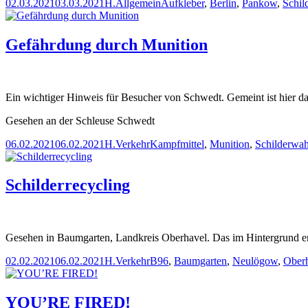
Veröffentlicht
Autor
Kategorien
Schlagwörter
02.03.2021
03.03.2021
H.
Allgemein
Aufkleber
,
Berlin
,
Pankow
,
Schil
am
Gefährdung durch Munition
Ein wichtiger Hinweis für Besucher von Schwedt. Gemeint ist hier da
Gesehen an der Schleuse Schwedt
Veröffentlicht
Autor
Kategorien
Schlagwörter
06.02.2021
06.02.2021
H.
Verkehr
Kampfmittel
,
Munition
,
Schilderwa
am
Schilderrecycling
Gesehen in Baumgarten, Landkreis Oberhavel. Das im Hintergrund er
Veröffentlicht
Autor
Kategorien
Schlagwörter
02.02.2021
06.02.2021
H.
Verkehr
B96
,
Baumgarten
,
Neulögow
,
Ober
am
YOU’RE FIRED!