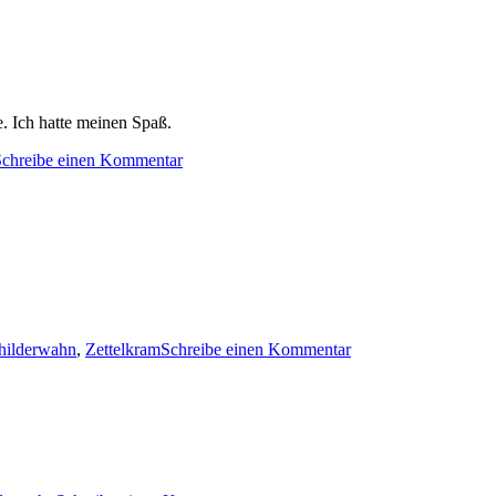
. Ich hatte meinen Spaß.
zu
Schreibe einen Kommentar
Gebrauchsanleitung
Klobürste
zu
hilderwahn
,
Zettelkram
Schreibe einen Kommentar
Immer
wieder
schön