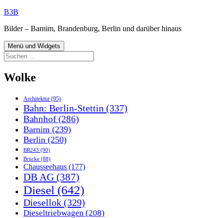
Zum
B3B
Inhalt
Bilder – Barnim, Brandenburg, Berlin und darüber hinaus
springen
Menü und Widgets
Suchen
nach:
Wolke
Architektur
(95)
Bahn: Berlin-Stettin
(337)
Bahnhof
(286)
Barnim
(239)
Berlin
(250)
BR243
(90)
Brücke
(88)
Chausseehaus
(177)
DB AG
(387)
Diesel
(642)
Diesellok
(329)
Dieseltriebwagen
(208)