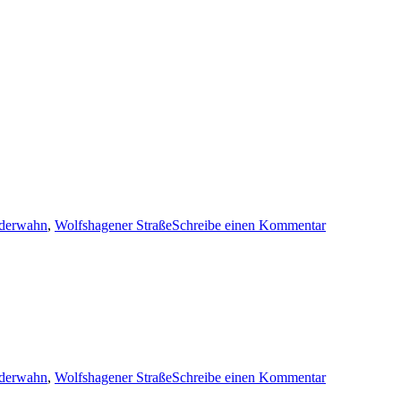
zu
lderwahn
,
Wolfshagener Straße
Schreibe einen Kommentar
#ICH
MACH
DA
NICHT
MIT!
zu
lderwahn
,
Wolfshagener Straße
Schreibe einen Kommentar
Weltbockwur