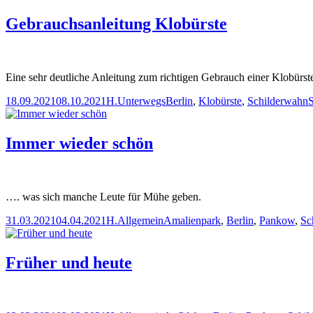
Gebrauchsanleitung Klobürste
Eine sehr deutliche Anleitung zum richtigen Gebrauch einer Klobürste
Veröffentlicht
Autor
Kategorien
Schlagwörter
18.09.2021
08.10.2021
H.
Unterwegs
Berlin
,
Klobürste
,
Schilderwahn
am
Immer wieder schön
…. was sich manche Leute für Mühe geben.
Veröffentlicht
Autor
Kategorien
Schlagwörter
31.03.2021
04.04.2021
H.
Allgemein
Amalienpark
,
Berlin
,
Pankow
,
Sc
am
Früher und heute