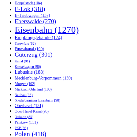
Doppelstock
(104)
E-Lok
(318)
E-Triebwagen
(137)
Eberswalde
(270)
Eisenbahn
(1270)
Empfangsgebäude
(174)
Finowfurt
(82)
Finowkanal
(109)
Güterzug
(301)
Kanal
(91)
Kesselwagen
(96)
Lubuskie
(188)
Mecklenburg-Vorpommern
(139)
Morgen
(102)
Märkisch Oderland
(100)
Neubau
(93)
Niederbarnimer Eisenbahn
(98)
Oberhavel
(131)
Oder-Havel-Kanal
(95)
Ostbahn
(85)
Pankow
(111)
PKP
(93)
Polen
(418)