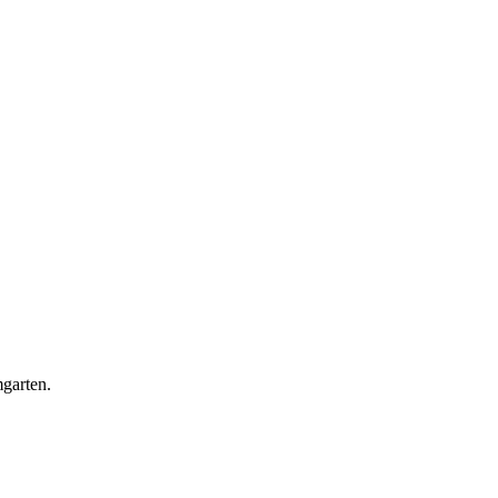
ng
garten.