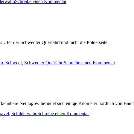
zu
derwahn
Schreibe einen Kommentar
Früher
und
heute
s Ufer der Schwedter Querfahrt und nicht die Polderseite.
zu
hn
,
Schwedt
,
Schwedter Querfahrt
Schreibe einen Kommentar
Gefährdu
durch
Munition
kennbare Neulögow befindet sich einige Kilometer nördlich von Baum
zu
havel
,
Schilderwahn
Schreibe einen Kommentar
Schilderrecycling