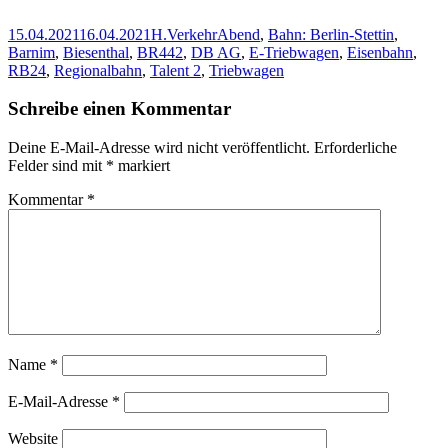
Veröffentlicht
Autor
Kategorien
Schlagwörter
15.04.2021
16.04.2021
H.
Verkehr
Abend
,
Bahn: Berlin-Stettin
,
am
Barnim
,
Biesenthal
,
BR442
,
DB AG
,
E-Triebwagen
,
Eisenbahn
,
RB24
,
Regionalbahn
,
Talent 2
,
Triebwagen
Schreibe einen Kommentar
Deine E-Mail-Adresse wird nicht veröffentlicht.
Erforderliche
Felder sind mit
*
markiert
Kommentar
*
Name
*
E-Mail-Adresse
*
Website