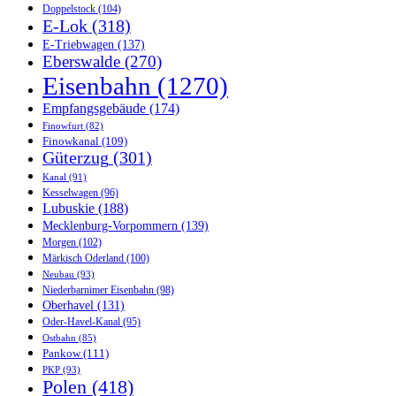
Doppelstock
(104)
E-Lok
(318)
E-Triebwagen
(137)
Eberswalde
(270)
Eisenbahn
(1270)
Empfangsgebäude
(174)
Finowfurt
(82)
Finowkanal
(109)
Güterzug
(301)
Kanal
(91)
Kesselwagen
(96)
Lubuskie
(188)
Mecklenburg-Vorpommern
(139)
Morgen
(102)
Märkisch Oderland
(100)
Neubau
(93)
Niederbarnimer Eisenbahn
(98)
Oberhavel
(131)
Oder-Havel-Kanal
(95)
Ostbahn
(85)
Pankow
(111)
PKP
(93)
Polen
(418)