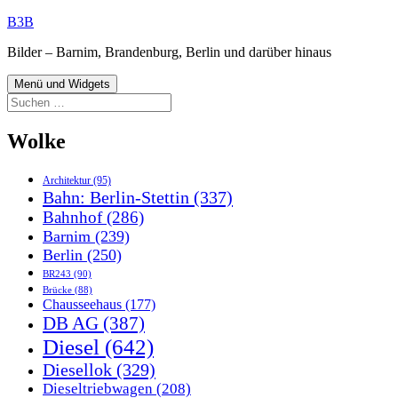
Zum
B3B
Inhalt
Bilder – Barnim, Brandenburg, Berlin und darüber hinaus
springen
Menü und Widgets
Suchen
nach:
Wolke
Architektur
(95)
Bahn: Berlin-Stettin
(337)
Bahnhof
(286)
Barnim
(239)
Berlin
(250)
BR243
(90)
Brücke
(88)
Chausseehaus
(177)
DB AG
(387)
Diesel
(642)
Diesellok
(329)
Dieseltriebwagen
(208)