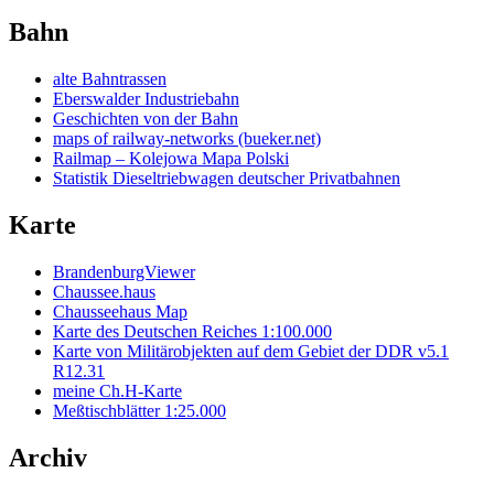
Bahn
alte Bahntrassen
Eberswalder Industriebahn
Geschichten von der Bahn
maps of railway-networks (bueker.net)
Railmap – Kolejowa Mapa Polski
Statistik Dieseltriebwagen deutscher Privatbahnen
Karte
BrandenburgViewer
Chaussee.haus
Chausseehaus Map
Karte des Deutschen Reiches 1:100.000
Karte von Militärobjekten auf dem Gebiet der DDR v5.1
R12.31
meine Ch.H-Karte
Meßtischblätter 1:25.000
Archiv