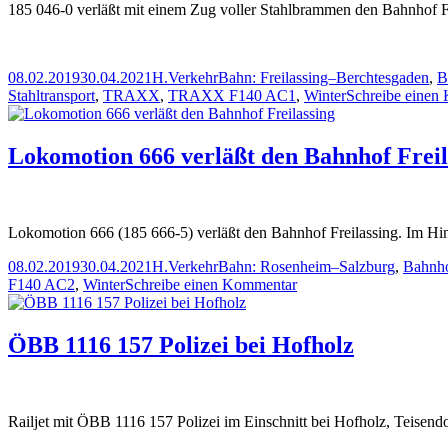
185 046-0 verläßt mit einem Zug voller Stahlbrammen den Bahnhof Fre
…
Veröffentlicht
Autor
Kategorien
Schlagwörter
08.02.2019
30.04.2021
H.
Verkehr
Bahn: Freilassing–Berchtesgaden
,
B
am
Stahltransport
,
TRAXX
,
TRAXX F140 AC1
,
Winter
Schreibe einen
Lokomotion 666 verläßt den Bahnhof Freil
Lokomotion 666 (185 666-5) verläßt den Bahnhof Freilassing. Im Hin
Veröffentlicht
Autor
Kategorien
Schlagwörter
08.02.2019
30.04.2021
H.
Verkehr
Bahn: Rosenheim–Salzburg
,
Bahnh
am
zu
F140 AC2
,
Winter
Schreibe einen Kommentar
Lokomotion
666
verläßt
ÖBB 1116 157 Polizei bei Hofholz
den
Bahnhof
Freilassing
Railjet mit ÖBB 1116 157 Polizei im Einschnitt bei Hofholz, Teisendo