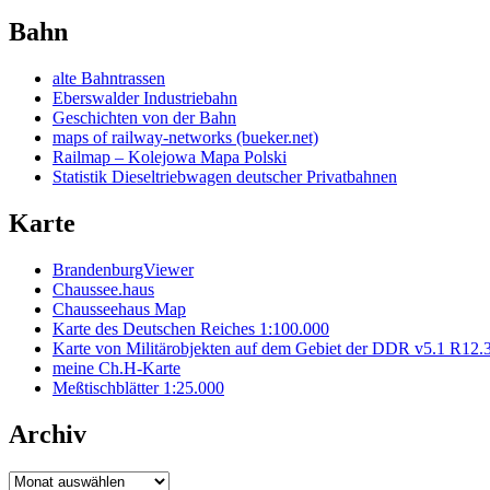
Bahn
alte Bahntrassen
Eberswalder Industriebahn
Geschichten von der Bahn
maps of railway-networks (bueker.net)
Railmap – Kolejowa Mapa Polski
Statistik Dieseltriebwagen deutscher Privatbahnen
Karte
BrandenburgViewer
Chaussee.haus
Chausseehaus Map
Karte des Deutschen Reiches 1:100.000
Karte von Militärobjekten auf dem Gebiet der DDR v5.1 R12.
meine Ch.H-Karte
Meßtischblätter 1:25.000
Archiv
Archiv