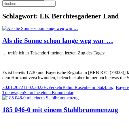
Suchen
nach:
Schlagwort:
LK Berchtesgadener Land
Als die Sonne schon lange weg war …
… treffe ich in Teisendorf meinen letzten Zug des Tages:
Es ist bereits 17.30 und Bayerische Regiobahn [BRB RE5 (79038)] f
dem Horizont verschwunden, beleuchtet aber immer noch etwas die W
Veröffentlicht
Autor
Kategorien
Schlagwörter
30.01.2022
11.02.2022
H.
Verkehr
Bahn: Rosenheim–Salzburg
,
Bayeri
am
zu
Triebwagen
Schreibe einen Kommentar
Als
die
Sonne
185 046-0 mit einem Stahlbrammenzug
schon
lange
weg
war