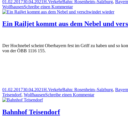
Veröffentlicht
Autor
Kategorien
Schlagwörter
01.02.2017
30.04.2021
H.
Verkehr
Bahn: Rosenheim–Salzburg
,
Bayer
am
zu
Wolfhausen
Schreibe einen Kommentar
Und
noch
ein
Ein Railjet kommt aus dem Nebel und ver
Railjet
Der Hochnebel scheint Oberbayern fest im Griff zu haben und so ko
von der ÖBB 1116 155.
Veröffentlicht
Autor
Kategorien
Schlagwörter
01.02.2017
30.04.2021
H.
Verkehr
Bahn: Rosenheim–Salzburg
,
Bayer
am
zu
Teisendorf
,
Wolfhausen
Schreibe einen Kommentar
Ein
Railjet
kommt
Bahnhof Teisendorf
aus
dem
Nebel