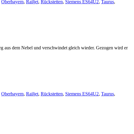
,
Oberbayern
,
Railjet
,
Rückstetten
,
Siemens ES64U2
,
Taurus
,
rg aus dem Nebel und verschwindet gleich wieder. Gezogen wird er
,
Oberbayern
,
Railjet
,
Rückstetten
,
Siemens ES64U2
,
Taurus
,