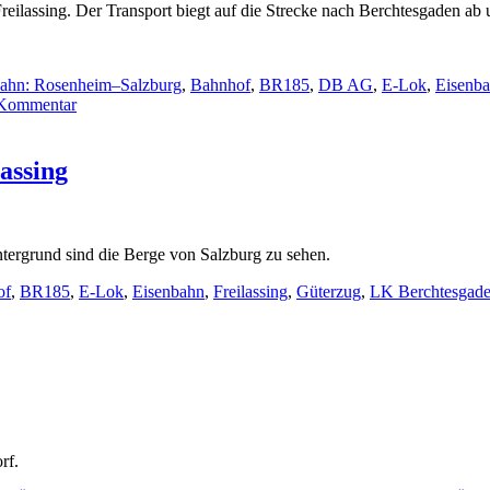
ilassing. Der Transport biegt auf die Strecke nach Berchtesgaden ab u
ahn: Rosenheim–Salzburg
,
Bahnhof
,
BR185
,
DB AG
,
E-Lok
,
Eisenb
zu
 Kommentar
185
046-
0
assing
mit
einem
Stahlbrammenzug
tergrund sind die Berge von Salzburg zu sehen.
of
,
BR185
,
E-Lok
,
Eisenbahn
,
Freilassing
,
Güterzug
,
LK Berchtesgade
rf.