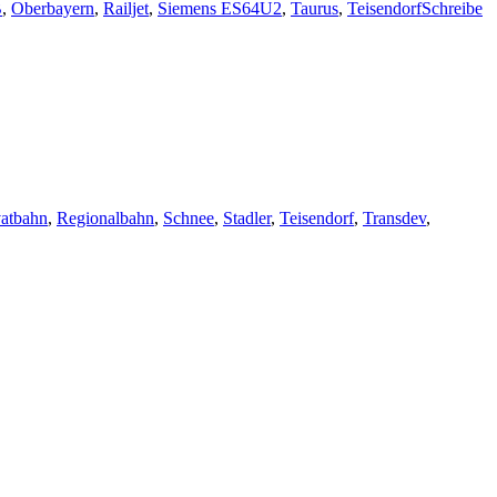
B
,
Oberbayern
,
Railjet
,
Siemens ES64U2
,
Taurus
,
Teisendorf
Schreibe
vatbahn
,
Regionalbahn
,
Schnee
,
Stadler
,
Teisendorf
,
Transdev
,