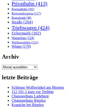
Privatbahn
(413)
Regionalbahn
(102)
Regionalexpress
(117)
Regioshuttle
(98)
Straße
(204)
Triebwagen
(424)
Uckermark
(202)
Wasserbau
(124)
Wielkopolskie
(121)
Winter
(179)
Archiv
Archiv
letzte Beiträge
Schleuse Wolfswinkel am Morgen
112 101-1 kurz vor Trebbin
Chausseehaus Ladeburg
Chausseehaus Rieplos
Kraniche bei Rieplos