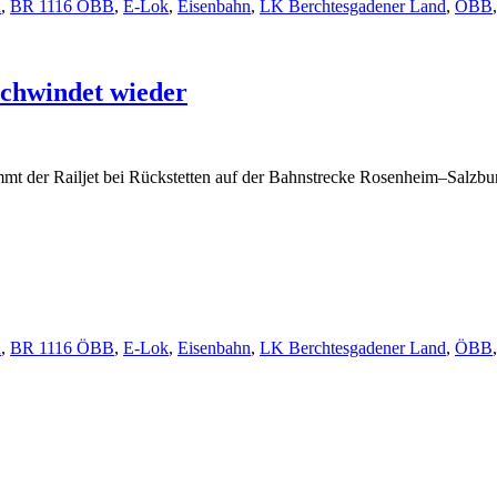
n
,
BR 1116 ÖBB
,
E-Lok
,
Eisenbahn
,
LK Berchtesgadener Land
,
ÖBB
schwindet wieder
mmt der Railjet bei Rückstetten auf der Bahnstrecke Rosenheim–Salzbu
n
,
BR 1116 ÖBB
,
E-Lok
,
Eisenbahn
,
LK Berchtesgadener Land
,
ÖBB