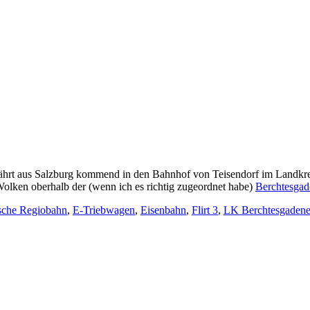
ährt aus Salzburg kommend in den Bahnhof von Teisendorf im Landkreis
olken oberhalb der (wenn ich es richtig zugeordnet habe)
Berchtesgad
sche Regiobahn
,
E-Triebwagen
,
Eisenbahn
,
Flirt 3
,
LK Berchtesgadene