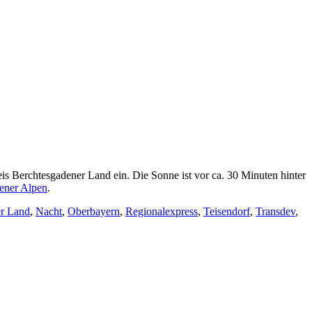
 Berchtesgadener Land ein. Die Sonne ist vor ca. 30 Minuten hinter
ener Alpen
.
r Land
,
Nacht
,
Oberbayern
,
Regionalexpress
,
Teisendorf
,
Transdev
,