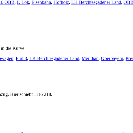
16 ÖBB
,
E-Lok
,
Eisenbahn
,
Hofholz
,
LK Berchtesgadener Land
,
ÖB
 in die Kurve
bwagen
,
Flirt 3
,
LK Berchtesgadener Land
,
Meridian
,
Oberbayern
,
Pri
ug. Hier schiebt 1116 218.