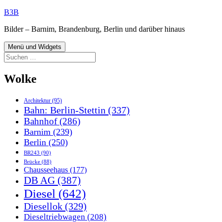
Zum
B3B
Inhalt
Bilder – Barnim, Brandenburg, Berlin und darüber hinaus
springen
Menü und Widgets
Suchen
nach:
Wolke
Architektur
(95)
Bahn: Berlin-Stettin
(337)
Bahnhof
(286)
Barnim
(239)
Berlin
(250)
BR243
(90)
Brücke
(88)
Chausseehaus
(177)
DB AG
(387)
Diesel
(642)
Diesellok
(329)
Dieseltriebwagen
(208)