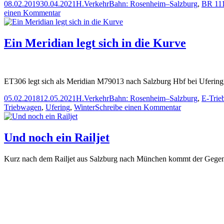
Veröffentlicht
Autor
Kategorien
Schlagwörter
08.02.2019
30.04.2021
H.
Verkehr
Bahn: Rosenheim–Salzburg
,
BR 11
am
zu
einen Kommentar
ÖBB
1116
157
Ein Meridian legt sich in die Kurve
Polizei
bei
Hofholz
ET306 legt sich als Meridian M79013 nach Salzburg Hbf bei Ufering
Veröffentlicht
Autor
Kategorien
Schlagwörter
05.02.2018
12.05.2021
H.
Verkehr
Bahn: Rosenheim–Salzburg
,
E-Trie
am
zu
Triebwagen
,
Ufering
,
Winter
Schreibe einen Kommentar
Ein
Meridian
legt
Und noch ein Railjet
sich
in
Kurz nach dem Railjet aus Salzburg nach München kommt der Gegenz
die
Kurve