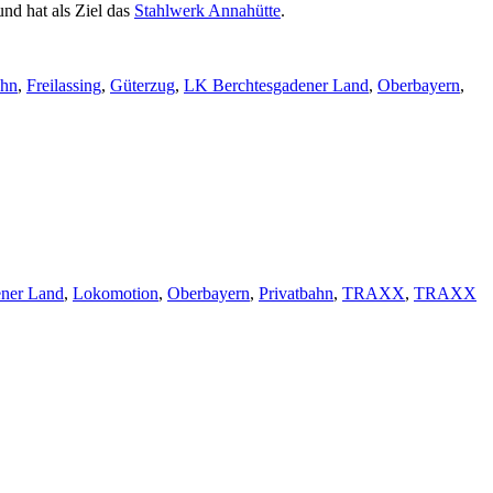
nd hat als Ziel das
Stahlwerk Annahütte
.
ahn
,
Freilassing
,
Güterzug
,
LK Berchtesgadener Land
,
Oberbayern
,
ner Land
,
Lokomotion
,
Oberbayern
,
Privatbahn
,
TRAXX
,
TRAXX