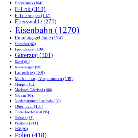
Doppelstock
(104)
E-Lok
(318)
E-Triebwagen
(137)
Eberswalde
(270)
Eisenbahn
(1270)
Empfangsgebäude
(174)
Finowfurt
(82)
Finowkanal
(109)
Güterzug
(301)
Kanal
(91)
Kesselwagen
(96)
Lubuskie
(188)
Mecklenburg-Vorpommern
(139)
Morgen
(102)
Märkisch Oderland
(100)
Neubau
(93)
Niederbarnimer Eisenbahn
(98)
Oberhavel
(131)
Oder-Havel-Kanal
(95)
Ostbahn
(85)
Pankow
(111)
PKP
(93)
Polen
(418)