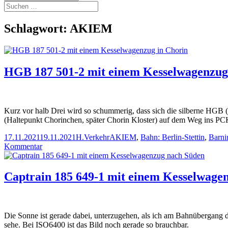
Suchen
nach:
Schlagwort:
AKIEM
HGB 187 501-2 mit einem Kesselwagenzug
Kurz vor halb Drei wird so schummerig, dass sich die silberne HG
(Haltepunkt Chorinchen, später Chorin Kloster) auf dem Weg ins P
Veröffentlicht
Autor
Kategorien
Schlagwörter
17.11.2021
19.11.2021
H.
Verkehr
AKIEM
,
Bahn: Berlin-Stettin
,
Barn
am
zu
Kommentar
HGB
187
501-
Captrain 185 649-1 mit einem Kesselwage
2
mit
einem
Kesselwagenzug
Die Sonne ist gerade dabei, unterzugehen, als ich am Bahnüberga
in
sehe. Bei ISO6400 ist das Bild noch gerade so brauchbar.