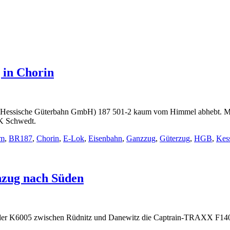
 in Chorin
B (Hessische Güterbahn GmbH) 187 501-2 kaum vom Himmel abhebt. Mit
CK Schwedt.
im
,
BR187
,
Chorin
,
E-Lok
,
Eisenbahn
,
Ganzzug
,
Güterzug
,
HGB
,
Kes
nzug nach Süden
ng der K6005 zwischen Rüdnitz und Danewitz die Captrain-TRAXX F1