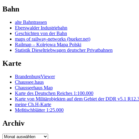
Bahn
alte Bahntrassen
Eberswalder Industriebahn
Geschichten von der Bahn
maps of railway-networks (bueker.net)
Railmap – Kolejowa Mapa Polski
Statistik Dieseltriebwagen deutscher Privatbahnen
Karte
BrandenburgViewer
Chaussee.haus
Chausseehaus Map
Karte des Deutschen Reiches 1:100.000
Karte von Militärobjekten auf dem Gebiet der DDR v5.1 R12.
meine Ch.H-Karte
Meßtischblätter 1:25.000
Archiv
Archiv