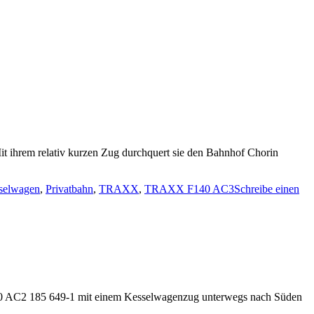
 ihrem relativ kurzen Zug durchquert sie den Bahnhof Chorin
selwagen
,
Privatbahn
,
TRAXX
,
TRAXX F140 AC3
Schreibe einen
40 AC2 185 649-1 mit einem Kesselwagenzug unterwegs nach Süden