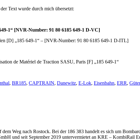
, der Text wurde durch mich übersetzt:
85 649-1“ [NVR-Number: 91 80 6185 649-1 D-VC]
esden [D] „185 649-1“ – [NVR-Number: 91 80 6185 649-1 D-ITL]
tion de Matériel de Traction SASU, Paris [F] „185 649-1“
nthal
,
BR185
,
CAPTRAIN
,
Danewitz
,
E-Lok
,
Eisenbahn
,
ERR
,
Güte
auf dem Weg nach Rostock. Bei der 186 383 handelt es sich um Bo
mbH und seit September 2019 untervermietet an KRE – KombiRail Eu