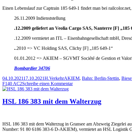
Chorin
Einen Lebenslauf zur Captrain 185 649-1 findet man bei railcolor.net
26.11.2009 Indienststellung
.12.2009 geliefert an Veolia Cargo SAS, Nanterre [F] „1
.12.2009 vermietet an ITL – Eisenbahngesellschaft mbH, Dr
.
.2010 => VC Holding SAS, Clichy [F] „185 649-1“
01.01.2012 => AKIEM – SGVMT Société de Gestion et Valorisa
Bombardier 34706
Veröffentlicht
Autor
Kategorien
Schlagwörter
04.10.2021
17.10.2021
H.
Verkehr
AKIEM
,
Bahn: Berlin-Stettin
,
Biese
am
zu
F140 AC2
Schreibe einen Kommentar
Captrain
185
649-
HSL 186 383 mit dem Walterzug
1
mit
einem
Kesselwagenzug
HSL 186 383 mit dem Walterzug in Gransee am Abzweig Ziegelei 
nach
Number: 91 80 6186 383-6 D-AKIEM), vermietet an HSL Logistik G
Süden