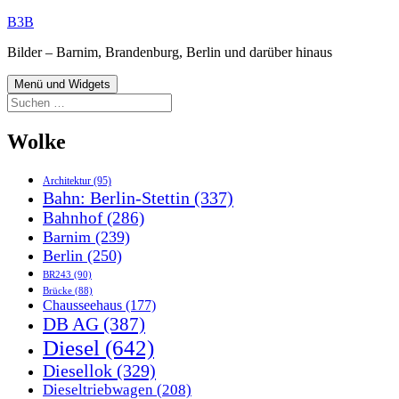
Zum
B3B
Inhalt
Bilder – Barnim, Brandenburg, Berlin und darüber hinaus
springen
Menü und Widgets
Suchen
nach:
Wolke
Architektur
(95)
Bahn: Berlin-Stettin
(337)
Bahnhof
(286)
Barnim
(239)
Berlin
(250)
BR243
(90)
Brücke
(88)
Chausseehaus
(177)
DB AG
(387)
Diesel
(642)
Diesellok
(329)
Dieseltriebwagen
(208)