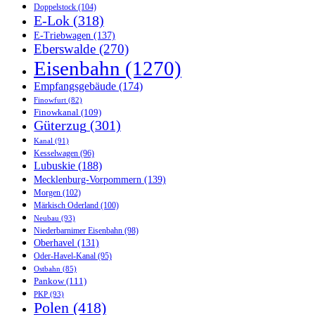
Doppelstock
(104)
E-Lok
(318)
E-Triebwagen
(137)
Eberswalde
(270)
Eisenbahn
(1270)
Empfangsgebäude
(174)
Finowfurt
(82)
Finowkanal
(109)
Güterzug
(301)
Kanal
(91)
Kesselwagen
(96)
Lubuskie
(188)
Mecklenburg-Vorpommern
(139)
Morgen
(102)
Märkisch Oderland
(100)
Neubau
(93)
Niederbarnimer Eisenbahn
(98)
Oberhavel
(131)
Oder-Havel-Kanal
(95)
Ostbahn
(85)
Pankow
(111)
PKP
(93)
Polen
(418)