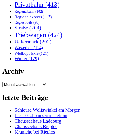
Privatbahn
(413)
Regionalbahn
(102)
Regionalexpress
(117)
Regioshuttle
(98)
Straße
(204)
Triebwagen
(424)
Uckermark
(202)
Wasserbau
(124)
Wielkopolskie
(121)
Winter
(179)
Archiv
Archiv
letzte Beiträge
Schleuse Wolfswinkel am Morgen
112 101-1 kurz vor Trebbin
Chausseehaus Ladeburg
Chausseehaus Rieplos
Kraniche bei Rieplos