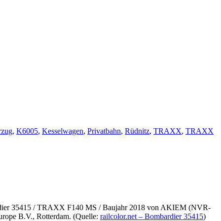
rzug
,
K6005
,
Kesselwagen
,
Privatbahn
,
Rüdnitz
,
TRAXX
,
TRAXX
mbardier 35415 / TRAXX F140 MS / Baujahr 2018 von AKIEM (NVR-
rope B.V., Rotterdam. (Quelle:
railcolor.net – Bombardier 35415
)