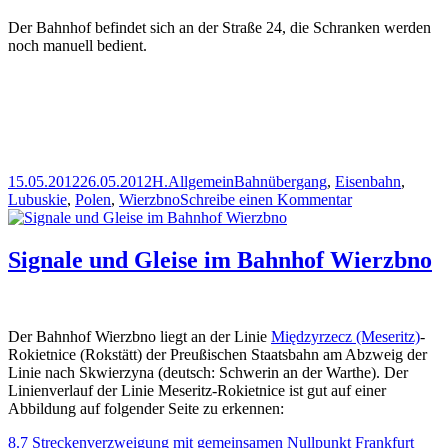
Der Bahnhof befindet sich an der Straße 24, die Schranken werden
noch manuell bedient.
Veröffentlicht
Autor
Kategorien
Schlagwörter
15.05.2012
26.05.2012
H.
Allgemein
Bahnübergang
,
Eisenbahn
,
am
zu
Lubuskie
,
Polen
,
Wierzbno
Schreibe einen Kommentar
Bahnübergang
am
Bahnhof
Signale und Gleise im Bahnhof Wierzbno
Wierzbno
Der Bahnhof Wierzbno liegt an der Linie
Międzyrzecz (Meseritz)
-
Rokietnice (Rokstätt) der Preußischen Staatsbahn am Abzweig der
Linie nach Skwierzyna (deutsch: Schwerin an der Warthe). Der
Linienverlauf der Linie Meseritz-Rokietnice ist gut auf einer
Abbildung auf folgender Seite zu erkennen:
8.7 Streckenverzweigung mit gemeinsamen Nullpunkt Frankfurt