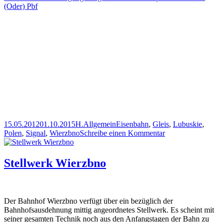
(Oder) Pbf
Veröffentlicht
Autor
Kategorien
Schlagwörter
15.05.2012
01.10.2015
H.
Allgemein
Eisenbahn
,
Gleis
,
Lubuskie
,
am
zu
Polen
,
Signal
,
Wierzbno
Schreibe einen Kommentar
Signale
und
Gleise
Stellwerk Wierzbno
im
Bahnhof
Wierzbno
Der Bahnhof Wierzbno verfügt über ein bezüglich der
Bahnhofsausdehnung mittig angeordnetes Stellwerk. Es scheint mit
seiner gesamten Technik noch aus den Anfangstagen der Bahn zu