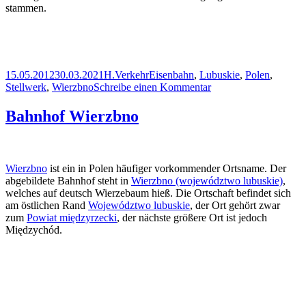
stammen.
Veröffentlicht
Autor
Kategorien
Schlagwörter
15.05.2012
30.03.2021
H.
Verkehr
Eisenbahn
,
Lubuskie
,
Polen
,
am
zu
Stellwerk
,
Wierzbno
Schreibe einen Kommentar
Stellwerk
Wierzbno
Bahnhof Wierzbno
Wierzbno
ist ein in Polen häufiger vorkommender Ortsname. Der
abgebildete Bahnhof steht in
Wierzbno (województwo lubuskie)
,
welches auf deutsch Wierzebaum hieß. Die Ortschaft befindet sich
am östlichen Rand
Województwo lubuskie
, der Ort gehört zwar
zum
Powiat międzyrzecki
, der nächste größere Ort ist jedoch
Międzychód.