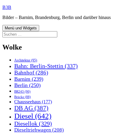
Zum
B3B
Inhalt
Bilder – Barnim, Brandenburg, Berlin und darüber hinaus
springen
Menü und Widgets
Suchen
nach:
Wolke
Architektur
(95)
Bahn: Berlin-Stettin
(337)
Bahnhof
(286)
Barnim
(239)
Berlin
(250)
BR243
(90)
Brücke
(88)
Chausseehaus
(177)
DB AG
(387)
Diesel
(642)
Diesellok
(329)
Dieseltriebwagen
(208)