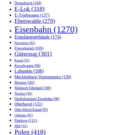
Doppelstock
(104)
E-Lok
(318)
E-Triebwagen
(137)
Eberswalde
(270)
Eisenbahn
(1270)
Empfangsgebäude
(174)
Finowfurt
(82)
Finowkanal
(109)
Güterzug
(301)
Kanal
(91)
Kesselwagen
(96)
Lubuskie
(188)
Mecklenburg-Vorpommern
(139)
Morgen
(102)
Märkisch Oderland
(100)
Neubau
(93)
Niederbarnimer Eisenbahn
(98)
Oberhavel
(131)
Oder-Havel-Kanal
(95)
Ostbahn
(85)
Pankow
(111)
PKP
(93)
Polen
(418)