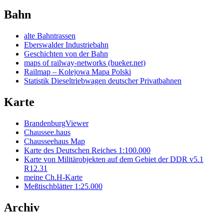
Bahn
alte Bahntrassen
Eberswalder Industriebahn
Geschichten von der Bahn
maps of railway-networks (bueker.net)
Railmap – Kolejowa Mapa Polski
Statistik Dieseltriebwagen deutscher Privatbahnen
Karte
BrandenburgViewer
Chaussee.haus
Chausseehaus Map
Karte des Deutschen Reiches 1:100.000
Karte von Militärobjekten auf dem Gebiet der DDR v5.1
R12.31
meine Ch.H-Karte
Meßtischblätter 1:25.000
Archiv