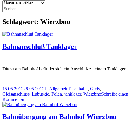
Archiv
Suchen
nach:
Schlagwort:
Wierzbno
Bahnanschluß Tanklager
Direkt am Bahnhof befindet sich ein Anschluß zu einem Tanklager.
Veröffentlicht
Autor
Kategorien
Schlagwörter
15.05.2012
28.05.2012
H.
Allgemein
Eisenbahn
,
Gleis
,
am
Gleisanschluss
,
Lubuskie
,
Polen
,
tanklager
,
Wierzbno
Schreibe einen
zu
Kommentar
Bahnanschluß
Tanklager
Bahnübergang am Bahnhof Wierzbno