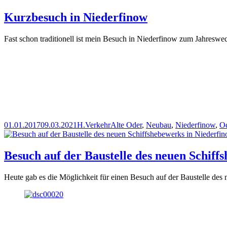
Kurzbesuch in Niederfinow
Fast schon traditionell ist mein Besuch in Niederfinow zum Jahreswe
Veröffentlicht
Autor
Kategorien
Schlagwörter
01.01.2017
09.03.2021
H.
Verkehr
Alte Oder
,
Neubau
,
Niederfinow
,
Od
am
Besuch auf der Baustelle des neuen Schiff
Heute gab es die Möglichkeit für einen Besuch auf der Baustelle des 