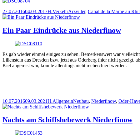
Veröffentlicht
Autor
Kategorien
Schlagwörter
27.07.2016
04.03.2017
H.
Verkehr
Arzviller
,
Canal de la Marne au Rhi
am
Ein Paar Eindrücke aus Niederfinow
Es gab wieder einmal einiges zu sehen. Bemerkenswert war vielleich
Lilienstein aus Dresden bzw. jetzt aus Oderberg (hier nicht gezeigt, a
Kiel angereist war, konnte allerdings nicht recherchiert werden.
Veröffentlicht
Autor
Kategorien
Schlagwörter
10.07.2016
09.03.2021
H.
Allgemein
Neubau
,
Niederfinow
,
Oder-Have
am
Nachts am Schiffshebewerk Niederfinow