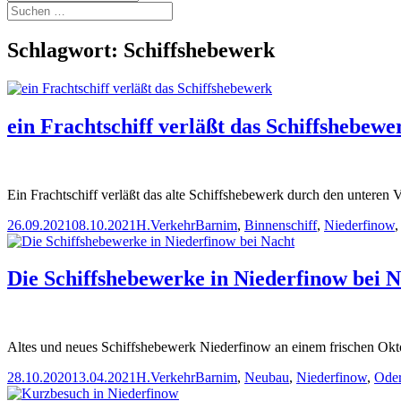
Suchen
nach:
Schlagwort:
Schiffshebewerk
ein Frachtschiff verläßt das Schiffshebewe
Ein Frachtschiff verläßt das alte Schiffshebewerk durch den unteren
Veröffentlicht
Autor
Kategorien
Schlagwörter
26.09.2021
08.10.2021
H.
Verkehr
Barnim
,
Binnenschiff
,
Niederfinow
am
Die Schiffshebewerke in Niederfinow bei 
Altes und neues Schiffshebewerk Niederfinow an einem frischen Ok
Veröffentlicht
Autor
Kategorien
Schlagwörter
28.10.2020
13.04.2021
H.
Verkehr
Barnim
,
Neubau
,
Niederfinow
,
Oder
am