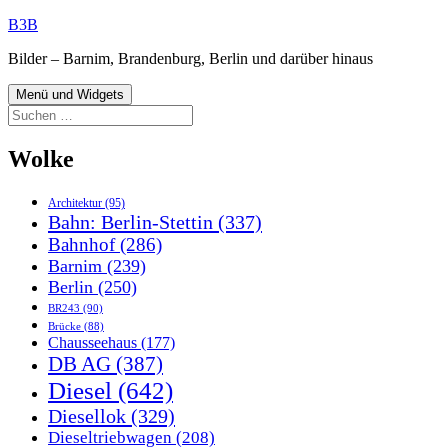
Zum
B3B
Inhalt
Bilder – Barnim, Brandenburg, Berlin und darüber hinaus
springen
Menü und Widgets
Suchen
nach:
Wolke
Architektur
(95)
Bahn: Berlin-Stettin
(337)
Bahnhof
(286)
Barnim
(239)
Berlin
(250)
BR243
(90)
Brücke
(88)
Chausseehaus
(177)
DB AG
(387)
Diesel
(642)
Diesellok
(329)
Dieseltriebwagen
(208)