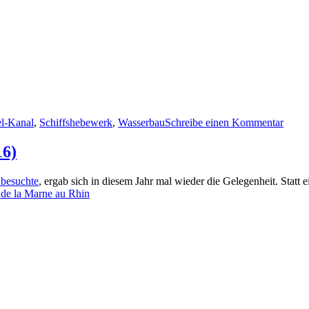
zu
l-Kanal
,
Schiffshebewerk
,
Wasserbau
Schreibe einen Kommentar
Besu
auf
16)
der
Baust
 besuchte
, ergab sich in diesem Jahr mal wieder die Gelegenheit. Statt
des
 de la Marne au Rhin
neuen
Schif
in
Niede