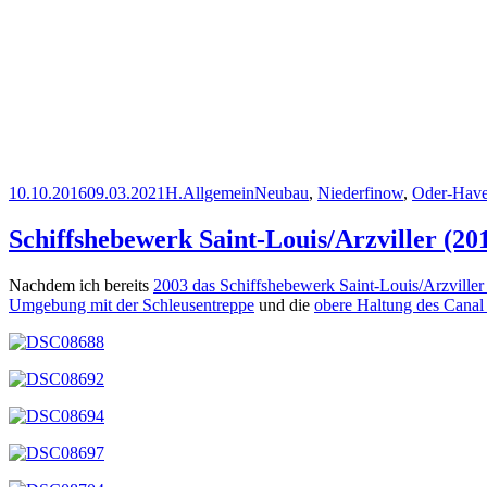
Veröffentlicht
Autor
Kategorien
Schlagwörter
10.10.2016
09.03.2021
H.
Allgemein
Neubau
,
Niederfinow
,
Oder-Have
am
Schiffshebewerk Saint-Louis/Arzviller (20
Nachdem ich bereits
2003 das Schiffshebewerk Saint-Louis/Arzviller
Umgebung mit der Schleusentreppe
und die
obere Haltung des Canal