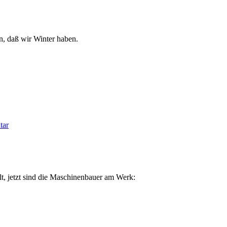
Schiffshebewerke
in
Niederfinow
bei
n, daß wir Winter haben.
Nacht
zu
tar
Kurzbesuch
in
Niederfinow
lt, jetzt sind die Maschinenbauer am Werk: