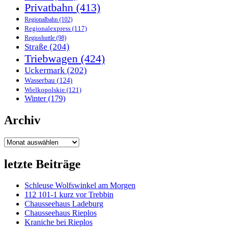
Privatbahn
(413)
Regionalbahn
(102)
Regionalexpress
(117)
Regioshuttle
(98)
Straße
(204)
Triebwagen
(424)
Uckermark
(202)
Wasserbau
(124)
Wielkopolskie
(121)
Winter
(179)
Archiv
Archiv
letzte Beiträge
Schleuse Wolfswinkel am Morgen
112 101-1 kurz vor Trebbin
Chausseehaus Ladeburg
Chausseehaus Rieplos
Kraniche bei Rieplos