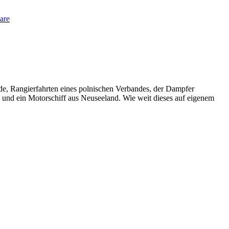
zu
are
Schiffshebewerk
Saint-
Louis/Arzviller
(2016)
de, Rangierfahrten eines polnischen Verbandes, der Dampfer
) und ein Motorschiff aus Neuseeland. Wie weit dieses auf eigenem
ücke
rfinow