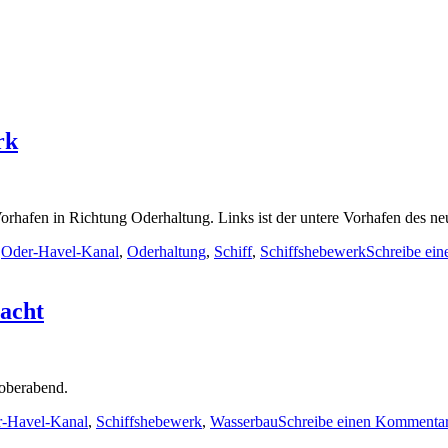
rk
 Vorhafen in Richtung Oderhaltung. Links ist der untere Vorhafen des 
,
Oder-Havel-Kanal
,
Oderhaltung
,
Schiff
,
Schiffshebewerk
Schreibe ei
Nacht
toberabend.
-Havel-Kanal
,
Schiffshebewerk
,
Wasserbau
Schreibe einen Kommenta