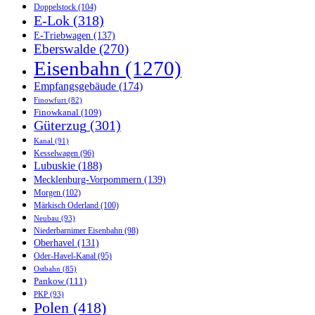
Doppelstock
(104)
E-Lok
(318)
E-Triebwagen
(137)
Eberswalde
(270)
Eisenbahn
(1270)
Empfangsgebäude
(174)
Finowfurt
(82)
Finowkanal
(109)
Güterzug
(301)
Kanal
(91)
Kesselwagen
(96)
Lubuskie
(188)
Mecklenburg-Vorpommern
(139)
Morgen
(102)
Märkisch Oderland
(100)
Neubau
(93)
Niederbarnimer Eisenbahn
(98)
Oberhavel
(131)
Oder-Havel-Kanal
(95)
Ostbahn
(85)
Pankow
(111)
PKP
(93)
Polen
(418)