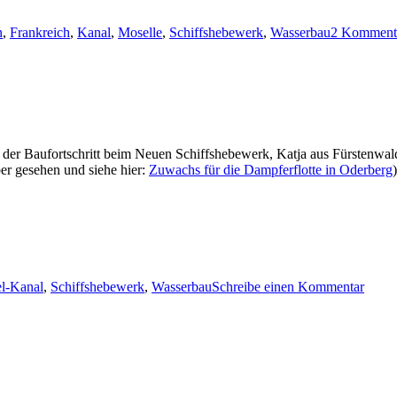
n
,
Frankreich
,
Kanal
,
Moselle
,
Schiffshebewerk
,
Wasserbau
2 Komment
t der Baufortschritt beim Neuen Schiffshebewerk, Katja aus Fürstenwal
ber gesehen und siehe hier:
Zuwachs für die Dampferflotte in Oderberg
zu
l-Kanal
,
Schiffshebewerk
,
Wasserbau
Schreibe einen Kommentar
Ein
Paar
Eindr
aus
Niede