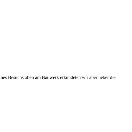
ch
elle
 eines Besuchs oben am Bauwerk erkundeten wir aber lieber die
fshebewerks
rfinow