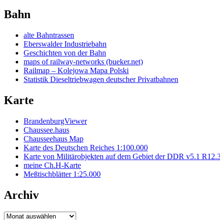
Bahn
alte Bahntrassen
Eberswalder Industriebahn
Geschichten von der Bahn
maps of railway-networks (bueker.net)
Railmap – Kolejowa Mapa Polski
Statistik Dieseltriebwagen deutscher Privatbahnen
Karte
BrandenburgViewer
Chaussee.haus
Chausseehaus Map
Karte des Deutschen Reiches 1:100.000
Karte von Militärobjekten auf dem Gebiet der DDR v5.1 R12.
meine Ch.H-Karte
Meßtischblätter 1:25.000
Archiv
Archiv