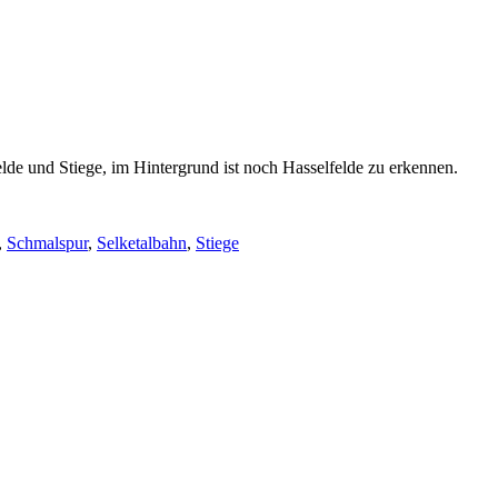
lde und Stiege, im Hintergrund ist noch Hasselfelde zu erkennen.
,
Schmalspur
,
Selketalbahn
,
Stiege