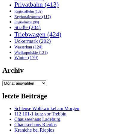
Privatbahn
(413)
Regionalbahn
(102)
Regionalexpress
(117)
Regioshuttle
(98)
Straße
(204)
Triebwagen
(424)
Uckermark
(202)
Wasserbau
(124)
Wielkopolskie
(121)
Winter
(179)
Archiv
Archiv
letzte Beiträge
Schleuse Wolfswinkel am Morgen
112 101-1 kurz vor Trebbin
Chausseehaus Ladeburg
Chausseehaus Rieplos
Kraniche bei Rieplos