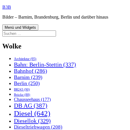
Zum
B3B
Inhalt
Bilder – Barnim, Brandenburg, Berlin und darüber hinaus
springen
Menü und Widgets
Suchen
nach:
Wolke
Architektur
(95)
Bahn: Berlin-Stettin
(337)
Bahnhof
(286)
Barnim
(239)
Berlin
(250)
BR243
(90)
Brücke
(88)
Chausseehaus
(177)
DB AG
(387)
Diesel
(642)
Diesellok
(329)
Dieseltriebwagen
(208)