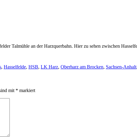
sfelder Talmühle an der Harzquerbahn. Hier zu sehen zwischen Hasselfe
s
,
Hasselfelde
,
HSB
,
LK Harz
,
Oberharz am Brocken
,
Sachsen-Anhalt
sind mit
*
markiert