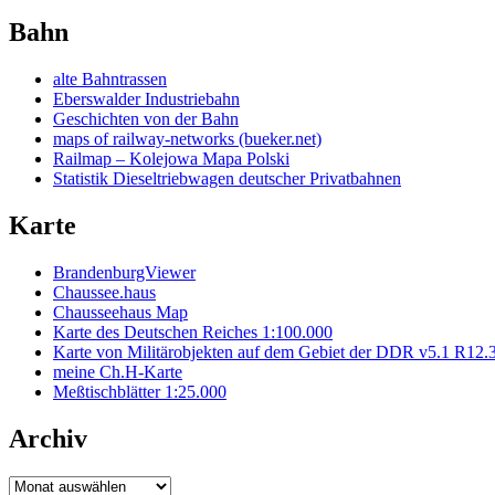
Bahn
alte Bahntrassen
Eberswalder Industriebahn
Geschichten von der Bahn
maps of railway-networks (bueker.net)
Railmap – Kolejowa Mapa Polski
Statistik Dieseltriebwagen deutscher Privatbahnen
Karte
BrandenburgViewer
Chaussee.haus
Chausseehaus Map
Karte des Deutschen Reiches 1:100.000
Karte von Militärobjekten auf dem Gebiet der DDR v5.1 R12.
meine Ch.H-Karte
Meßtischblätter 1:25.000
Archiv
Archiv