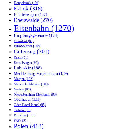
Doppelstock
(104)
E-Lok
(318)
E-Triebwagen
(137)
Eberswalde
(270)
Eisenbahn
(1270)
Empfangsgebäude
(174)
Finowfurt
(82)
Finowkanal
(109)
Güterzug
(301)
Kanal
(91)
Kesselwagen
(96)
Lubuskie
(188)
Mecklenburg-Vorpommern
(139)
Morgen
(102)
Märkisch Oderland
(100)
Neubau
(93)
Niederbarnimer Eisenbahn
(98)
Oberhavel
(131)
Oder-Havel-Kanal
(95)
Ostbahn
(85)
Pankow
(111)
PKP
(93)
Polen
(418)