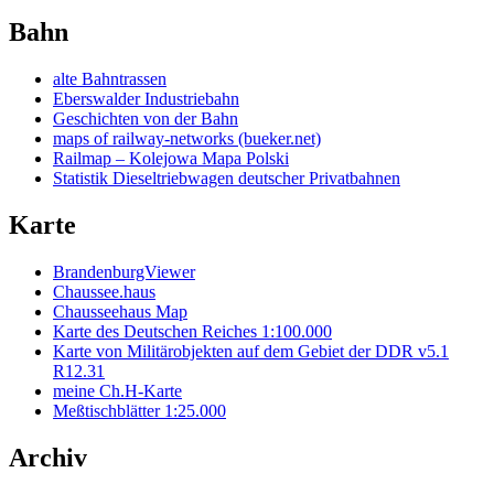
Bahn
alte Bahntrassen
Eberswalder Industriebahn
Geschichten von der Bahn
maps of railway-networks (bueker.net)
Railmap – Kolejowa Mapa Polski
Statistik Dieseltriebwagen deutscher Privatbahnen
Karte
BrandenburgViewer
Chaussee.haus
Chausseehaus Map
Karte des Deutschen Reiches 1:100.000
Karte von Militärobjekten auf dem Gebiet der DDR v5.1
R12.31
meine Ch.H-Karte
Meßtischblätter 1:25.000
Archiv