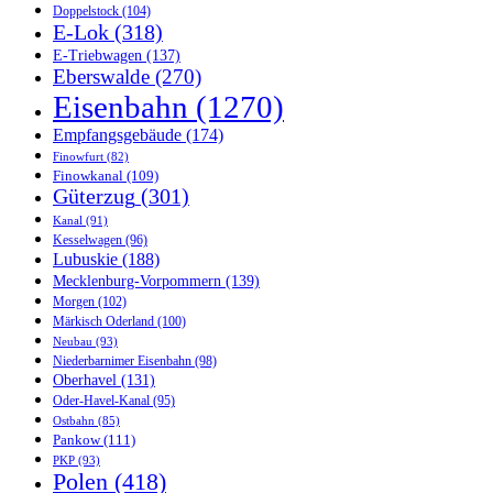
Doppelstock
(104)
E-Lok
(318)
E-Triebwagen
(137)
Eberswalde
(270)
Eisenbahn
(1270)
Empfangsgebäude
(174)
Finowfurt
(82)
Finowkanal
(109)
Güterzug
(301)
Kanal
(91)
Kesselwagen
(96)
Lubuskie
(188)
Mecklenburg-Vorpommern
(139)
Morgen
(102)
Märkisch Oderland
(100)
Neubau
(93)
Niederbarnimer Eisenbahn
(98)
Oberhavel
(131)
Oder-Havel-Kanal
(95)
Ostbahn
(85)
Pankow
(111)
PKP
(93)
Polen
(418)