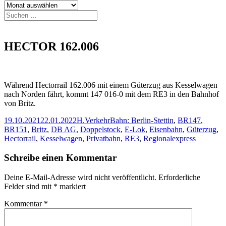
Archiv
Suchen
nach:
HECTOR 162.006
Während Hectorrail 162.006 mit einem Güterzug aus Kesselwagen
nach Norden fährt, kommt 147 016-0 mit dem RE3 in den Bahnhof
von Britz.
Veröffentlicht
Autor
Kategorien
Schlagwörter
19.10.2021
22.01.2022
H.
Verkehr
Bahn: Berlin-Stettin
,
BR147
,
am
BR151
,
Britz
,
DB AG
,
Doppelstock
,
E-Lok
,
Eisenbahn
,
Güterzug
,
Hectorrail
,
Kesselwagen
,
Privatbahn
,
RE3
,
Regionalexpress
Schreibe einen Kommentar
Deine E-Mail-Adresse wird nicht veröffentlicht.
Erforderliche
Felder sind mit
*
markiert
Kommentar
*