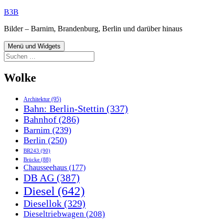
Zum
B3B
Inhalt
Bilder – Barnim, Brandenburg, Berlin und darüber hinaus
springen
Menü und Widgets
Suchen
nach:
Wolke
Architektur
(95)
Bahn: Berlin-Stettin
(337)
Bahnhof
(286)
Barnim
(239)
Berlin
(250)
BR243
(90)
Brücke
(88)
Chausseehaus
(177)
DB AG
(387)
Diesel
(642)
Diesellok
(329)
Dieseltriebwagen
(208)