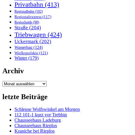
Privatbahn
(413)
Regionalbahn
(102)
Regionalexpress
(117)
Regioshuttle
(98)
Straße
(204)
Triebwagen
(424)
Uckermark
(202)
Wasserbau
(124)
Wielkopolskie
(121)
Winter
(179)
Archiv
Archiv
letzte Beiträge
Schleuse Wolfswinkel am Morgen
112 101-1 kurz vor Trebbin
Chausseehaus Ladeburg
Chausseehaus Rieplos
Kraniche bei Rieplos