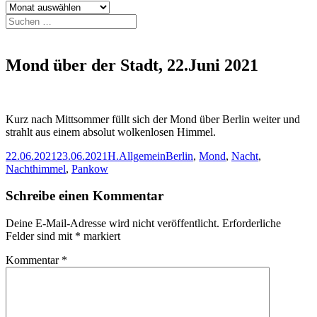
Archiv
Suchen
nach:
Mond über der Stadt, 22.Juni 2021
Kurz nach Mittsommer füllt sich der Mond über Berlin weiter und
strahlt aus einem absolut wolkenlosen Himmel.
Veröffentlicht
Autor
Kategorien
Schlagwörter
22.06.2021
23.06.2021
H.
Allgemein
Berlin
,
Mond
,
Nacht
,
am
Nachthimmel
,
Pankow
Schreibe einen Kommentar
Deine E-Mail-Adresse wird nicht veröffentlicht.
Erforderliche
Felder sind mit
*
markiert
Kommentar
*