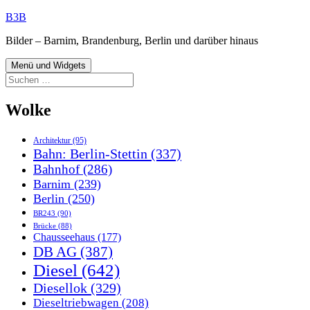
Zum
B3B
Inhalt
Bilder – Barnim, Brandenburg, Berlin und darüber hinaus
springen
Menü und Widgets
Suchen
nach:
Wolke
Architektur
(95)
Bahn: Berlin-Stettin
(337)
Bahnhof
(286)
Barnim
(239)
Berlin
(250)
BR243
(90)
Brücke
(88)
Chausseehaus
(177)
DB AG
(387)
Diesel
(642)
Diesellok
(329)
Dieseltriebwagen
(208)