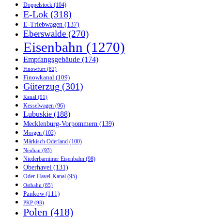
Doppelstock
(104)
E-Lok
(318)
E-Triebwagen
(137)
Eberswalde
(270)
Eisenbahn
(1270)
Empfangsgebäude
(174)
Finowfurt
(82)
Finowkanal
(109)
Güterzug
(301)
Kanal
(91)
Kesselwagen
(96)
Lubuskie
(188)
Mecklenburg-Vorpommern
(139)
Morgen
(102)
Märkisch Oderland
(100)
Neubau
(93)
Niederbarnimer Eisenbahn
(98)
Oberhavel
(131)
Oder-Havel-Kanal
(95)
Ostbahn
(85)
Pankow
(111)
PKP
(93)
Polen
(418)