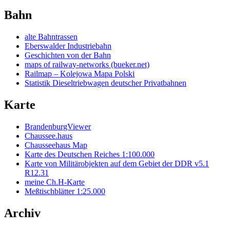
Bahn
alte Bahntrassen
Eberswalder Industriebahn
Geschichten von der Bahn
maps of railway-networks (bueker.net)
Railmap – Kolejowa Mapa Polski
Statistik Dieseltriebwagen deutscher Privatbahnen
Karte
BrandenburgViewer
Chaussee.haus
Chausseehaus Map
Karte des Deutschen Reiches 1:100.000
Karte von Militärobjekten auf dem Gebiet der DDR v5.1
R12.31
meine Ch.H-Karte
Meßtischblätter 1:25.000
Archiv