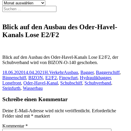
Archiv
Suchen
nach:
Blick auf den Ausbau des Oder-Havel-
Kanals Lose E2/F2
Blick auf den Ausbau des Oder-Havel-Kanals Lose E2/F2, der
Schubverband wird von BIZON-O-140 geschoben.
Veröffentlicht
Autor
Kategorien
Schlagwörter
18.06.2020
14.04.2021
H.
Verkehr
Ausbau
,
Bagger
,
Baggerschiff
,
am
Binnenschiff
,
BIZON
,
E2/F2
,
Finowfurt
,
Hydraulikbagger
,
Longfront
,
Oder-Havel-Kanal
,
Schubschiff
,
Schubverband
,
Steinfurth
,
Wasserbau
Schreibe einen Kommentar
Deine E-Mail-Adresse wird nicht veröffentlicht.
Erforderliche
Felder sind mit
*
markiert
Kommentar
*