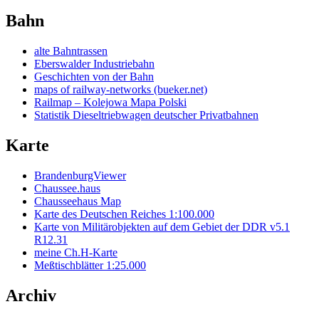
Bahn
alte Bahntrassen
Eberswalder Industriebahn
Geschichten von der Bahn
maps of railway-networks (bueker.net)
Railmap – Kolejowa Mapa Polski
Statistik Dieseltriebwagen deutscher Privatbahnen
Karte
BrandenburgViewer
Chaussee.haus
Chausseehaus Map
Karte des Deutschen Reiches 1:100.000
Karte von Militärobjekten auf dem Gebiet der DDR v5.1
R12.31
meine Ch.H-Karte
Meßtischblätter 1:25.000
Archiv