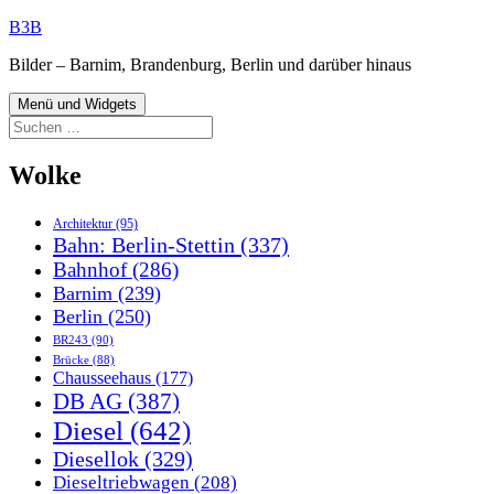
Zum
B3B
Inhalt
Bilder – Barnim, Brandenburg, Berlin und darüber hinaus
springen
Menü und Widgets
Suchen
nach:
Wolke
Architektur
(95)
Bahn: Berlin-Stettin
(337)
Bahnhof
(286)
Barnim
(239)
Berlin
(250)
BR243
(90)
Brücke
(88)
Chausseehaus
(177)
DB AG
(387)
Diesel
(642)
Diesellok
(329)
Dieseltriebwagen
(208)