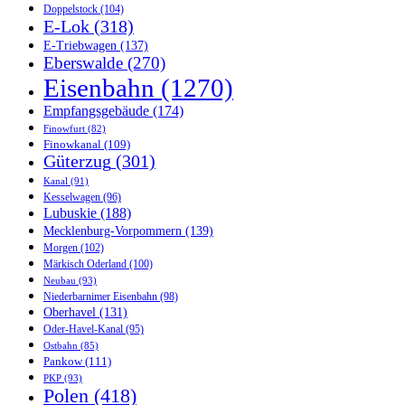
Doppelstock
(104)
E-Lok
(318)
E-Triebwagen
(137)
Eberswalde
(270)
Eisenbahn
(1270)
Empfangsgebäude
(174)
Finowfurt
(82)
Finowkanal
(109)
Güterzug
(301)
Kanal
(91)
Kesselwagen
(96)
Lubuskie
(188)
Mecklenburg-Vorpommern
(139)
Morgen
(102)
Märkisch Oderland
(100)
Neubau
(93)
Niederbarnimer Eisenbahn
(98)
Oberhavel
(131)
Oder-Havel-Kanal
(95)
Ostbahn
(85)
Pankow
(111)
PKP
(93)
Polen
(418)