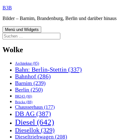
Zum
B3B
Inhalt
Bilder – Barnim, Brandenburg, Berlin und darüber hinaus
springen
Menü und Widgets
Suchen
nach:
Wolke
Architektur
(95)
Bahn: Berlin-Stettin
(337)
Bahnhof
(286)
Barnim
(239)
Berlin
(250)
BR243
(90)
Brücke
(88)
Chausseehaus
(177)
DB AG
(387)
Diesel
(642)
Diesellok
(329)
Dieseltriebwagen
(208)