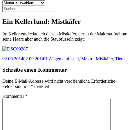
Archiv
Suchen
nach:
Ein Kellerfund: Mistkäfer
Im Keller entdeckte ich diesen Mistkäfer, der in der Makroaufnahme
seine Haare aber auch die Staubfusseln zeigt:
Veröffentlicht
Autor
Kategorien
Schlagwörter
02.09.2014
02.09.2014
H.
Allgemein
Insekt
,
Makro
,
Mistkäfer
,
Tiere
am
Schreibe einen Kommentar
Deine E-Mail-Adresse wird nicht veröffentlicht.
Erforderliche
Felder sind mit
*
markiert
Kommentar
*