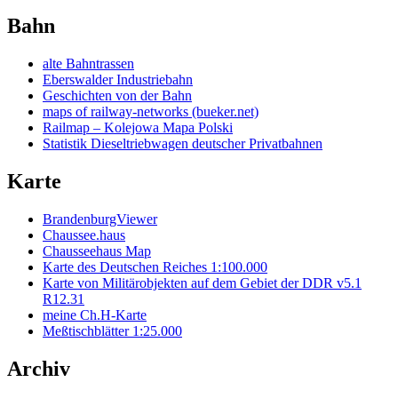
Bahn
alte Bahntrassen
Eberswalder Industriebahn
Geschichten von der Bahn
maps of railway-networks (bueker.net)
Railmap – Kolejowa Mapa Polski
Statistik Dieseltriebwagen deutscher Privatbahnen
Karte
BrandenburgViewer
Chaussee.haus
Chausseehaus Map
Karte des Deutschen Reiches 1:100.000
Karte von Militärobjekten auf dem Gebiet der DDR v5.1
R12.31
meine Ch.H-Karte
Meßtischblätter 1:25.000
Archiv