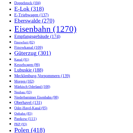
Doppelstock
(104)
E-Lok
(318)
E-Triebwagen
(137)
Eberswalde
(270)
Eisenbahn
(1270)
Empfangsgebäude
(174)
Finowfurt
(82)
Finowkanal
(109)
Güterzug
(301)
Kanal
(91)
Kesselwagen
(96)
Lubuskie
(188)
Mecklenburg-Vorpommern
(139)
Morgen
(102)
Märkisch Oderland
(100)
Neubau
(93)
Niederbarnimer Eisenbahn
(98)
Oberhavel
(131)
Oder-Havel-Kanal
(95)
Ostbahn
(85)
Pankow
(111)
PKP
(93)
Polen
(418)