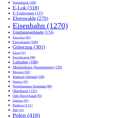
Doppelstock
(104)
E-Lok
(318)
E-Triebwagen
(137)
Eberswalde
(270)
Eisenbahn
(1270)
Empfangsgebäude
(174)
Finowfurt
(82)
Finowkanal
(109)
Güterzug
(301)
Kanal
(91)
Kesselwagen
(96)
Lubuskie
(188)
Mecklenburg-Vorpommern
(139)
Morgen
(102)
Märkisch Oderland
(100)
Neubau
(93)
Niederbarnimer Eisenbahn
(98)
Oberhavel
(131)
Oder-Havel-Kanal
(95)
Ostbahn
(85)
Pankow
(111)
PKP
(93)
Polen
(418)