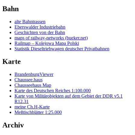
Bahn
alte Bahntrassen
Eberswalder Industriebahn
Geschichten von der Bahn
maps of railway-networks (bueker.net)
Railmap – Kolejowa Mapa Polski
Statistik Dieseltriebwagen deutscher Privatbahnen
Karte
BrandenburgViewer
Chaussee.haus
Chausseehaus Map
Karte des Deutschen Reiches 1:100.000
Karte von Militärobjekten auf dem Gebiet der DDR v5.1
R12.31
meine Ch.H-Karte
Meßtischblätter 1:25.000
Archiv