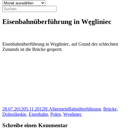
Archiv
Suchen
nach:
Eisenbahnüberführung in Węgliniec
Eisenbahnüberführung in Węgliniec, auf Grund des schlechten
Zustands ist die Brücke gesperrt.
Veröffentlicht
Autor
Kategorien
Schlagwörter
28.07.2012
05.11.2012
H.
Allgemein
Bahnüberführung
,
Brücke
,
am
Dolnośląskie
,
Eisenbahn
,
Polen
,
Węgliniec
Schreibe einen Kommentar