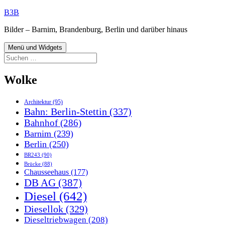
Zum
B3B
Inhalt
Bilder – Barnim, Brandenburg, Berlin und darüber hinaus
springen
Menü und Widgets
Suchen
nach:
Wolke
Architektur
(95)
Bahn: Berlin-Stettin
(337)
Bahnhof
(286)
Barnim
(239)
Berlin
(250)
BR243
(90)
Brücke
(88)
Chausseehaus
(177)
DB AG
(387)
Diesel
(642)
Diesellok
(329)
Dieseltriebwagen
(208)