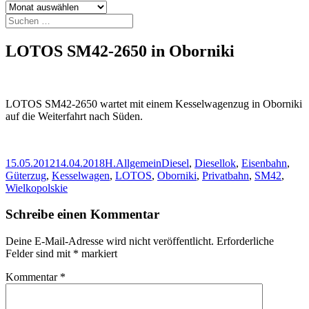
Archiv
Suchen
nach:
LOTOS SM42-2650 in Oborniki
LOTOS SM42-2650 wartet mit einem Kesselwagenzug in Oborniki
auf die Weiterfahrt nach Süden.
Veröffentlicht
Autor
Kategorien
Schlagwörter
15.05.2012
14.04.2018
H.
Allgemein
Diesel
,
Diesellok
,
Eisenbahn
,
am
Güterzug
,
Kesselwagen
,
LOTOS
,
Oborniki
,
Privatbahn
,
SM42
,
Wielkopolskie
Schreibe einen Kommentar
Deine E-Mail-Adresse wird nicht veröffentlicht.
Erforderliche
Felder sind mit
*
markiert
Kommentar
*