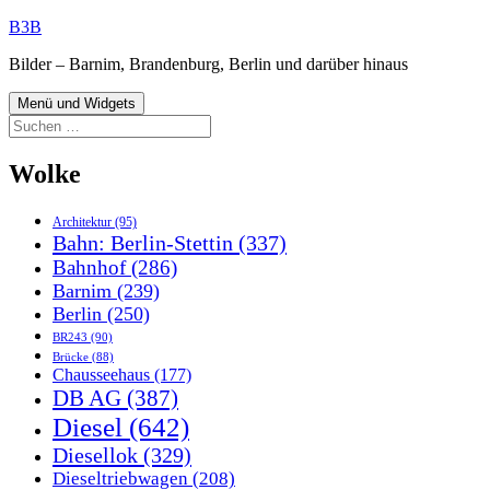
Zum
B3B
Inhalt
Bilder – Barnim, Brandenburg, Berlin und darüber hinaus
springen
Menü und Widgets
Suchen
nach:
Wolke
Architektur
(95)
Bahn: Berlin-Stettin
(337)
Bahnhof
(286)
Barnim
(239)
Berlin
(250)
BR243
(90)
Brücke
(88)
Chausseehaus
(177)
DB AG
(387)
Diesel
(642)
Diesellok
(329)
Dieseltriebwagen
(208)