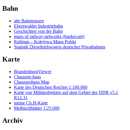
Bahn
alte Bahntrassen
Eberswalder Industriebahn
Geschichten von der Bahn
maps of railway-networks (bueker.net)
Railmap – Kolejowa Mapa Polski
Statistik Dieseltriebwagen deutscher Privatbahnen
Karte
BrandenburgViewer
Chaussee.haus
Chausseehaus Map
Karte des Deutschen Reiches 1:100.000
Karte von Militärobjekten auf dem Gebiet der DDR v5.1
R12.31
meine Ch.H-Karte
Meßtischblätter 1:25.000
Archiv