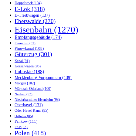
Doppelstock
(104)
E-Lok
(318)
E-Triebwagen
(137)
Eberswalde
(270)
Eisenbahn
(1270)
Empfangsgebäude
(174)
Finowfurt
(82)
Finowkanal
(109)
Güterzug
(301)
Kanal
(91)
Kesselwagen
(96)
Lubuskie
(188)
Mecklenburg-Vorpommern
(139)
Morgen
(102)
Märkisch Oderland
(100)
Neubau
(93)
Niederbarnimer Eisenbahn
(98)
Oberhavel
(131)
Oder-Havel-Kanal
(95)
Ostbahn
(85)
Pankow
(111)
PKP
(93)
Polen
(418)