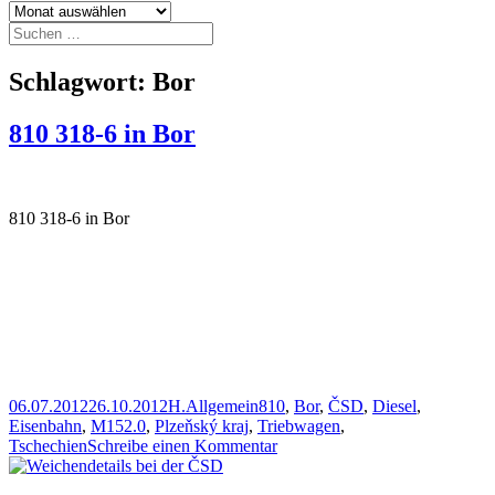
Archiv
Suchen
nach:
Schlagwort:
Bor
810 318-6 in Bor
810 318-6 in Bor
Veröffentlicht
Autor
Kategorien
Schlagwörter
06.07.2012
26.10.2012
H.
Allgemein
810
,
Bor
,
ČSD
,
Diesel
,
am
Eisenbahn
,
M152.0
,
Plzeňský kraj
,
Triebwagen
,
zu
Tschechien
Schreibe einen Kommentar
810
318-