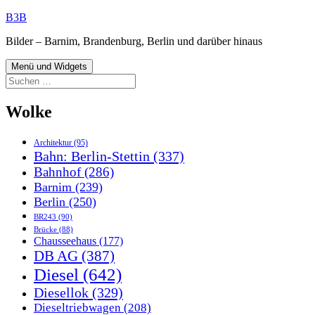
Zum
B3B
Inhalt
Bilder – Barnim, Brandenburg, Berlin und darüber hinaus
springen
Menü und Widgets
Suchen
nach:
Wolke
Architektur
(95)
Bahn: Berlin-Stettin
(337)
Bahnhof
(286)
Barnim
(239)
Berlin
(250)
BR243
(90)
Brücke
(88)
Chausseehaus
(177)
DB AG
(387)
Diesel
(642)
Diesellok
(329)
Dieseltriebwagen
(208)