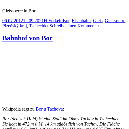
Gleissperre in Bor
Veröffentlicht
Autor
Kategorien
Schlagwörter
06.07.2012
12.09.2021
H.
Verkehr
Bor
,
Eisenbahn
,
Gleis
,
Gleissperre
,
am
zu
Plzeňský kraj
,
Tschechien
Schreibe einen Kommentar
Gleissperre
in
Bahnhof von Bor
Bor
Wikipedia sagt zu
Bor u Tachova
:
Bor (deutsch Haid) ist eine Stadt im Okres Tachov in Tschechien.
Sie liegt in 472 m ü.M. 14 km südöstlich von Tachov. Die Fläche