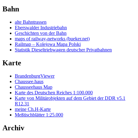
Bahn
alte Bahntrassen
Eberswalder Industriebahn
Geschichten von der Bahn
maps of railway-networks (bueker.net)
Railmap – Kolejowa Mapa Polski
Statistik Dieseltriebwagen deutscher Privatbahnen
Karte
BrandenburgViewer
Chaussee.haus
Chausseehaus Map
Karte des Deutschen Reiches 1:100.000
Karte von Militärobjekten auf dem Gebiet der DDR v5.1
R12.31
meine Ch.H-Karte
Meßtischblätter 1:25.000
Archiv