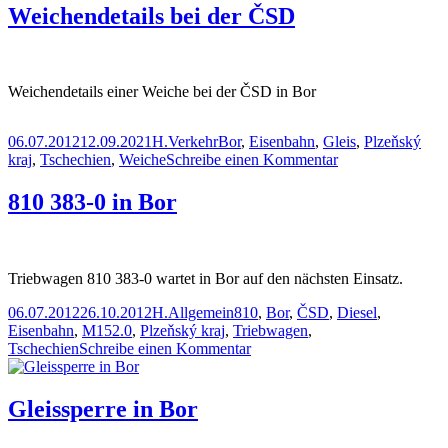
6
Weichendetails bei der ČSD
in
Bor
Weichendetails einer Weiche bei der ČSD in Bor
Veröffentlicht
Autor
Kategorien
Schlagwörter
06.07.2012
12.09.2021
H.
Verkehr
Bor
,
Eisenbahn
,
Gleis
,
Plzeňský
am
zu
kraj
,
Tschechien
,
Weiche
Schreibe einen Kommentar
Weichendetails
bei
810 383-0 in Bor
der
ČSD
Triebwagen 810 383-0 wartet in Bor auf den nächsten Einsatz.
Veröffentlicht
Autor
Kategorien
Schlagwörter
06.07.2012
26.10.2012
H.
Allgemein
810
,
Bor
,
ČSD
,
Diesel
,
am
Eisenbahn
,
M152.0
,
Plzeňský kraj
,
Triebwagen
,
zu
Tschechien
Schreibe einen Kommentar
810
383-
0
Gleissperre in Bor
in
Bor