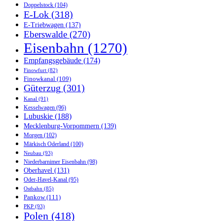
Doppelstock
(104)
E-Lok
(318)
E-Triebwagen
(137)
Eberswalde
(270)
Eisenbahn
(1270)
Empfangsgebäude
(174)
Finowfurt
(82)
Finowkanal
(109)
Güterzug
(301)
Kanal
(91)
Kesselwagen
(96)
Lubuskie
(188)
Mecklenburg-Vorpommern
(139)
Morgen
(102)
Märkisch Oderland
(100)
Neubau
(93)
Niederbarnimer Eisenbahn
(98)
Oberhavel
(131)
Oder-Havel-Kanal
(95)
Ostbahn
(85)
Pankow
(111)
PKP
(93)
Polen
(418)