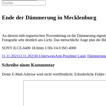
Suchen
nach:
Ende der Dämmerung in Mecklenburg
An diesem trüb-regnerischen Novembertag ist die Dämmerung eigentlich
Fotografie sehr deutlich ans Licht. Das menschliche Auge plus die B
SONY ILCE-6400 18.0mm 1/30s f/4.0 ISO 4000
Veröffentlicht
Autor
Kategorien
Schlagwörter
11.11.2021
12.11.2021
H.
Unterwegs
Amt Penzliner Land
,
Dämmerung
am
Schreibe einen Kommentar
Deine E-Mail-Adresse wird nicht veröffentlicht.
Erforderliche Felder 