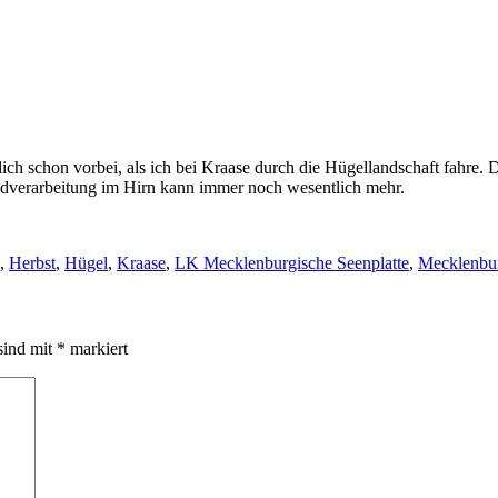
 schon vorbei, als ich bei Kraase durch die Hügellandschaft fahre. Da
ildverarbeitung im Hirn kann immer noch wesentlich mehr.
,
Herbst
,
Hügel
,
Kraase
,
LK Mecklenburgische Seenplatte
,
Mecklenbu
sind mit
*
markiert