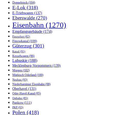
Doppelstock
(104)
E-Lok
(318)
E-Triebwagen
(137)
Eberswalde
(270)
Eisenbahn
(1270)
Empfangsgebäude
(174)
Finowfurt
(82)
Finowkanal
(109)
Güterzug
(301)
Kanal
(91)
Kesselwagen
(96)
Lubuskie
(188)
Mecklenburg-Vorpommern
(139)
Morgen
(102)
Märkisch Oderland
(100)
Neubau
(93)
Niederbarnimer Eisenbahn
(98)
Oberhavel
(131)
Oder-Havel-Kanal
(95)
Ostbahn
(85)
Pankow
(111)
PKP
(93)
Polen
(418)