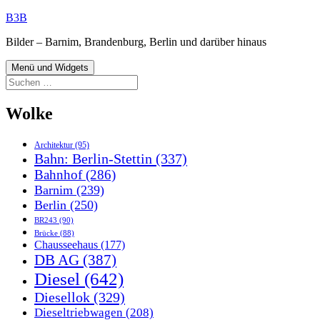
Zum
B3B
Inhalt
Bilder – Barnim, Brandenburg, Berlin und darüber hinaus
springen
Menü und Widgets
Suchen
nach:
Wolke
Architektur
(95)
Bahn: Berlin-Stettin
(337)
Bahnhof
(286)
Barnim
(239)
Berlin
(250)
BR243
(90)
Brücke
(88)
Chausseehaus
(177)
DB AG
(387)
Diesel
(642)
Diesellok
(329)
Dieseltriebwagen
(208)