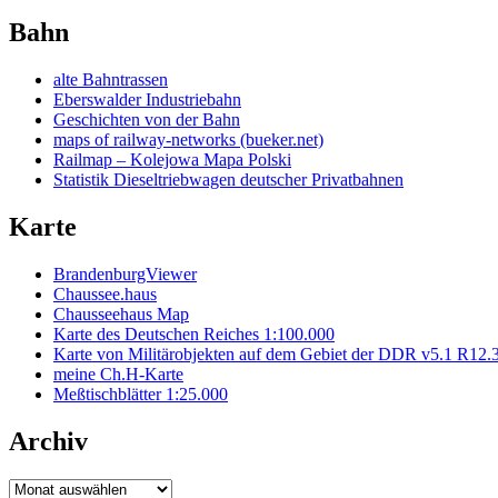
Bahn
alte Bahntrassen
Eberswalder Industriebahn
Geschichten von der Bahn
maps of railway-networks (bueker.net)
Railmap – Kolejowa Mapa Polski
Statistik Dieseltriebwagen deutscher Privatbahnen
Karte
BrandenburgViewer
Chaussee.haus
Chausseehaus Map
Karte des Deutschen Reiches 1:100.000
Karte von Militärobjekten auf dem Gebiet der DDR v5.1 R12.
meine Ch.H-Karte
Meßtischblätter 1:25.000
Archiv
Archiv