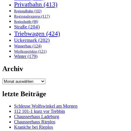
Privatbahn
(413)
Regionalbahn
(102)
Regionalexpress
(117)
Regioshuttle
(98)
Straße
(204)
Triebwagen
(424)
Uckermark
(202)
Wasserbau
(124)
Wielkopolskie
(121)
Winter
(179)
Archiv
Archiv
letzte Beiträge
Schleuse Wolfswinkel am Morgen
112 101-1 kurz vor Trebbin
Chausseehaus Ladeburg
Chausseehaus Rieplos
Kraniche bei Rieplos