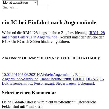
Archiv
Suchen
nach:
ein IC bei Einfahrt nach Angermünde
Während die RBH 128 langsam ihren Zug beschleunigt (
RBH 128
mit einem Güterzug in Angermünde
), kommt unter der Brücke der
B198 ein IC nach Süden hindurch gefahren.
Am Ende des IC schiebt 101 093-3 (91 80 6 101 093-3 D-DB):
Veröffentlicht
Autor
Kategorien
Schlagwörter
10.02.2017
07.06.2021
H.
Verkehr
Angermünde
,
Bahn:
am
Angermünde–Stralsund
,
Bahn: Berlin-Stettin
,
BR101
,
DB AG
,
E-
Lok
,
Eisenbahn
,
IC
,
Personenzug
,
Steuerwagen
,
Uckermark
Schreibe einen Kommentar
Deine E-Mail-Adresse wird nicht veröffentlicht.
Erforderliche
Felder sind mit
*
markiert