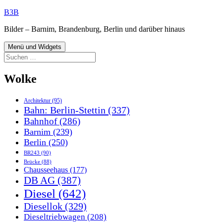
Zum
B3B
Inhalt
Bilder – Barnim, Brandenburg, Berlin und darüber hinaus
springen
Menü und Widgets
Suchen
nach:
Wolke
Architektur
(95)
Bahn: Berlin-Stettin
(337)
Bahnhof
(286)
Barnim
(239)
Berlin
(250)
BR243
(90)
Brücke
(88)
Chausseehaus
(177)
DB AG
(387)
Diesel
(642)
Diesellok
(329)
Dieseltriebwagen
(208)