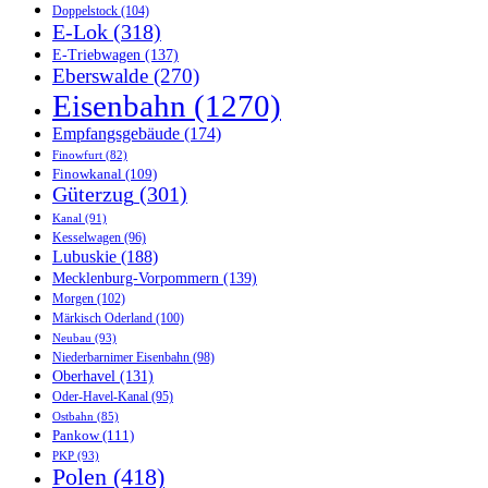
Doppelstock
(104)
E-Lok
(318)
E-Triebwagen
(137)
Eberswalde
(270)
Eisenbahn
(1270)
Empfangsgebäude
(174)
Finowfurt
(82)
Finowkanal
(109)
Güterzug
(301)
Kanal
(91)
Kesselwagen
(96)
Lubuskie
(188)
Mecklenburg-Vorpommern
(139)
Morgen
(102)
Märkisch Oderland
(100)
Neubau
(93)
Niederbarnimer Eisenbahn
(98)
Oberhavel
(131)
Oder-Havel-Kanal
(95)
Ostbahn
(85)
Pankow
(111)
PKP
(93)
Polen
(418)