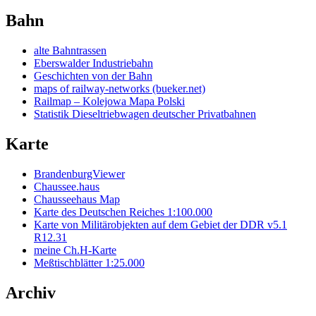
Bahn
alte Bahntrassen
Eberswalder Industriebahn
Geschichten von der Bahn
maps of railway-networks (bueker.net)
Railmap – Kolejowa Mapa Polski
Statistik Dieseltriebwagen deutscher Privatbahnen
Karte
BrandenburgViewer
Chaussee.haus
Chausseehaus Map
Karte des Deutschen Reiches 1:100.000
Karte von Militärobjekten auf dem Gebiet der DDR v5.1
R12.31
meine Ch.H-Karte
Meßtischblätter 1:25.000
Archiv