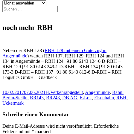
Archiv
Suchen
nach:
noch mehr RBH
Neben der RBH 128 (
RBH 128 mit einem Güterzug in
Angermünde
) warten RBH 137, RBH 129, RBH 124 und RBH
134 in Angermünde – RBH 124 | 91 80 6143 124-6 D-RBH –
RBH 129 | 91 80 6143 249-1 D-RBH – RBH 134 | 91 80 6143
173-3 D-RBH – RBH 137 | 91 80 6143 812-6 D-RBH – RBH
Logistics GmbH – Gladbeck
Veröffentlicht
Autor
Kategorien
Schlagwörter
10.02.2017
07.06.2021
H.
Verkehr
abgestellt
,
Angermünde
,
Bahn:
am
Berlin-Stettin
,
BR143
,
BR243
,
DB AG
,
E-Lok
,
Eisenbahn
,
RBH
,
Uckermark
Schreibe einen Kommentar
Deine E-Mail-Adresse wird nicht veröffentlicht.
Erforderliche
Felder sind mit
*
markiert