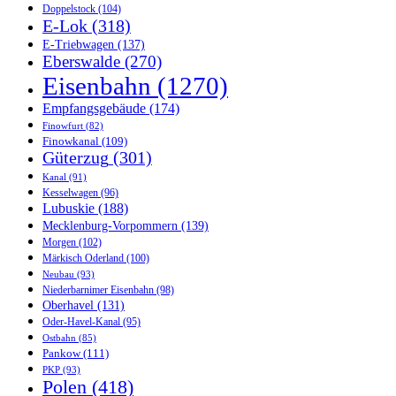
Doppelstock
(104)
E-Lok
(318)
E-Triebwagen
(137)
Eberswalde
(270)
Eisenbahn
(1270)
Empfangsgebäude
(174)
Finowfurt
(82)
Finowkanal
(109)
Güterzug
(301)
Kanal
(91)
Kesselwagen
(96)
Lubuskie
(188)
Mecklenburg-Vorpommern
(139)
Morgen
(102)
Märkisch Oderland
(100)
Neubau
(93)
Niederbarnimer Eisenbahn
(98)
Oberhavel
(131)
Oder-Havel-Kanal
(95)
Ostbahn
(85)
Pankow
(111)
PKP
(93)
Polen
(418)