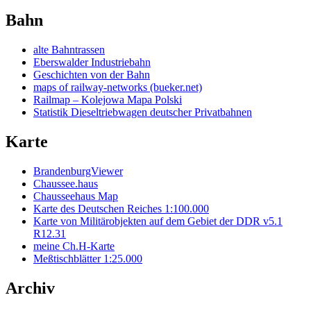
Bahn
alte Bahntrassen
Eberswalder Industriebahn
Geschichten von der Bahn
maps of railway-networks (bueker.net)
Railmap – Kolejowa Mapa Polski
Statistik Dieseltriebwagen deutscher Privatbahnen
Karte
BrandenburgViewer
Chaussee.haus
Chausseehaus Map
Karte des Deutschen Reiches 1:100.000
Karte von Militärobjekten auf dem Gebiet der DDR v5.1
R12.31
meine Ch.H-Karte
Meßtischblätter 1:25.000
Archiv