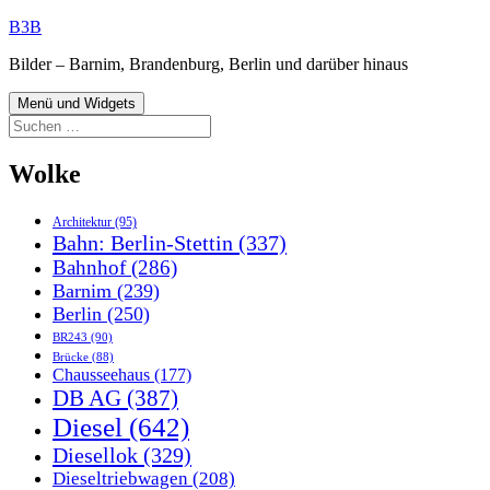
Zum
B3B
Inhalt
Bilder – Barnim, Brandenburg, Berlin und darüber hinaus
springen
Menü und Widgets
Suchen
nach:
Wolke
Architektur
(95)
Bahn: Berlin-Stettin
(337)
Bahnhof
(286)
Barnim
(239)
Berlin
(250)
BR243
(90)
Brücke
(88)
Chausseehaus
(177)
DB AG
(387)
Diesel
(642)
Diesellok
(329)
Dieseltriebwagen
(208)