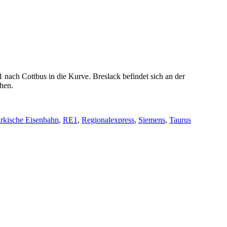
nach Cottbus in die Kurve. Breslack befindet sich an der
hen.
rkische Eisenbahn
,
RE1
,
Regionalexpress
,
Siemens
,
Taurus