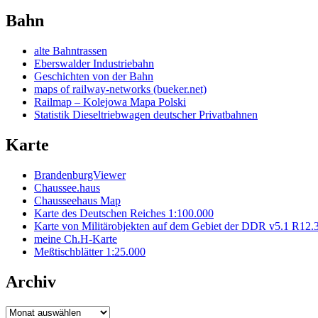
Bahn
alte Bahntrassen
Eberswalder Industriebahn
Geschichten von der Bahn
maps of railway-networks (bueker.net)
Railmap – Kolejowa Mapa Polski
Statistik Dieseltriebwagen deutscher Privatbahnen
Karte
BrandenburgViewer
Chaussee.haus
Chausseehaus Map
Karte des Deutschen Reiches 1:100.000
Karte von Militärobjekten auf dem Gebiet der DDR v5.1 R12.
meine Ch.H-Karte
Meßtischblätter 1:25.000
Archiv
Archiv