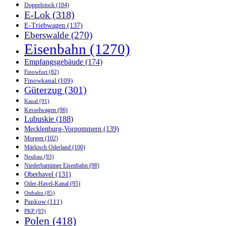
Doppelstock
(104)
E-Lok
(318)
E-Triebwagen
(137)
Eberswalde
(270)
Eisenbahn
(1270)
Empfangsgebäude
(174)
Finowfurt
(82)
Finowkanal
(109)
Güterzug
(301)
Kanal
(91)
Kesselwagen
(96)
Lubuskie
(188)
Mecklenburg-Vorpommern
(139)
Morgen
(102)
Märkisch Oderland
(100)
Neubau
(93)
Niederbarnimer Eisenbahn
(98)
Oberhavel
(131)
Oder-Havel-Kanal
(95)
Ostbahn
(85)
Pankow
(111)
PKP
(93)
Polen
(418)