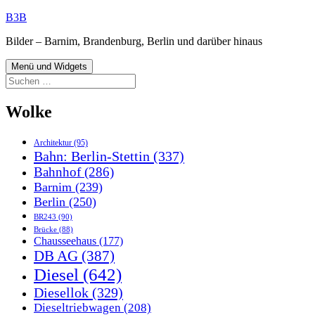
Zum
B3B
Inhalt
Bilder – Barnim, Brandenburg, Berlin und darüber hinaus
springen
Menü und Widgets
Suchen
nach:
Wolke
Architektur
(95)
Bahn: Berlin-Stettin
(337)
Bahnhof
(286)
Barnim
(239)
Berlin
(250)
BR243
(90)
Brücke
(88)
Chausseehaus
(177)
DB AG
(387)
Diesel
(642)
Diesellok
(329)
Dieseltriebwagen
(208)