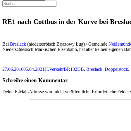
Suchen
nach:
RE1 nach Cottbus in der Kurve bei Bresla
Bei
Breslack
(niedersorbisch Brjazowy Ług) / Gemeinde
Neißemünd
Niederschlesisch-Märkischen Eisenbahn, hat aber keinen eigenen Bah
Veröffentlicht
Autor
Kategorien
Schlagwörter
27.06.2016
05.04.2021
H.
Verkehr
BR182DB
,
Breslack
,
Doppelstock
,
am
Schreibe einen Kommentar
Deine E-Mail-Adresse wird nicht veröffentlicht.
Erforderliche Felder 