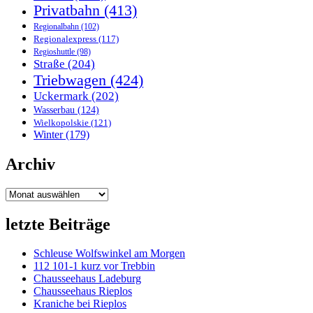
Privatbahn
(413)
Regionalbahn
(102)
Regionalexpress
(117)
Regioshuttle
(98)
Straße
(204)
Triebwagen
(424)
Uckermark
(202)
Wasserbau
(124)
Wielkopolskie
(121)
Winter
(179)
Archiv
Archiv
letzte Beiträge
Schleuse Wolfswinkel am Morgen
112 101-1 kurz vor Trebbin
Chausseehaus Ladeburg
Chausseehaus Rieplos
Kraniche bei Rieplos