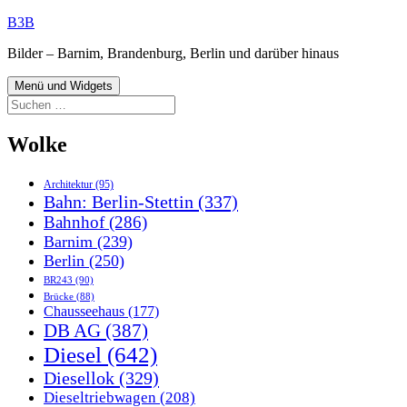
Zum
B3B
Inhalt
Bilder – Barnim, Brandenburg, Berlin und darüber hinaus
springen
Menü und Widgets
Suchen
nach:
Wolke
Architektur
(95)
Bahn: Berlin-Stettin
(337)
Bahnhof
(286)
Barnim
(239)
Berlin
(250)
BR243
(90)
Brücke
(88)
Chausseehaus
(177)
DB AG
(387)
Diesel
(642)
Diesellok
(329)
Dieseltriebwagen
(208)