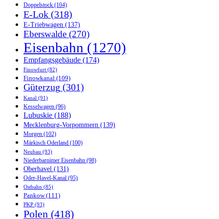
Doppelstock
(104)
E-Lok
(318)
E-Triebwagen
(137)
Eberswalde
(270)
Eisenbahn
(1270)
Empfangsgebäude
(174)
Finowfurt
(82)
Finowkanal
(109)
Güterzug
(301)
Kanal
(91)
Kesselwagen
(96)
Lubuskie
(188)
Mecklenburg-Vorpommern
(139)
Morgen
(102)
Märkisch Oderland
(100)
Neubau
(93)
Niederbarnimer Eisenbahn
(98)
Oberhavel
(131)
Oder-Havel-Kanal
(95)
Ostbahn
(85)
Pankow
(111)
PKP
(93)
Polen
(418)