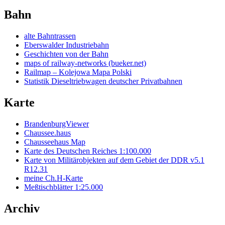
Bahn
alte Bahntrassen
Eberswalder Industriebahn
Geschichten von der Bahn
maps of railway-networks (bueker.net)
Railmap – Kolejowa Mapa Polski
Statistik Dieseltriebwagen deutscher Privatbahnen
Karte
BrandenburgViewer
Chaussee.haus
Chausseehaus Map
Karte des Deutschen Reiches 1:100.000
Karte von Militärobjekten auf dem Gebiet der DDR v5.1
R12.31
meine Ch.H-Karte
Meßtischblätter 1:25.000
Archiv