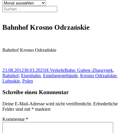
Archiv
Suchen
nach:
Bahnhof Krosno Odrzańskie
Bahnhof Krosno Odrzańskie
Veröffentlicht
Autor
Kategorien
Schlagwörter
23.08.2012
30.03.2021
H.
Verkehr
Bahn: Guben–Zbąszynek
,
am
Bahnhof
,
Eisenbahn
,
Empfangsgebäude
,
Krosno Odrzańskie
,
Lubuskie
,
Polen
Schreibe einen Kommentar
Deine E-Mail-Adresse wird nicht veröffentlicht.
Erforderliche
Felder sind mit
*
markiert
Kommentar
*