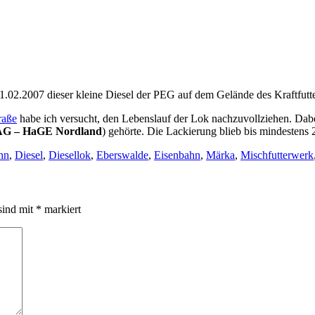
1.02.2007 dieser kleine Diesel der PEG auf dem Gelände des Kraftfut
raße
habe ich versucht, den Lebenslauf der Lok nachzuvollziehen. Dabe
 AG – HaGE Nordland
) gehörte. Die Lackierung blieb bis mindesten
hn
,
Diesel
,
Diesellok
,
Eberswalde
,
Eisenbahn
,
Märka
,
Mischfutterwerk
sind mit
*
markiert