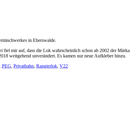
termischwerkes in Eberswalde.
i fiel mir auf, dass die Lok wahrscheinlich schon ab 2002 der Märka
s 2018 weitgehend unverändert. Es kamen nur neue Aufkleber hinzu.
,
PEG
,
Privatbahn
,
Rangierlok
,
V22