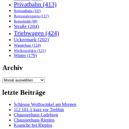
Privatbahn
(413)
Regionalbahn
(102)
Regionalexpress
(117)
Regioshuttle
(98)
Straße
(204)
Triebwagen
(424)
Uckermark
(202)
Wasserbau
(124)
Wielkopolskie
(121)
Winter
(179)
Archiv
Archiv
letzte Beiträge
Schleuse Wolfswinkel am Morgen
112 101-1 kurz vor Trebbin
Chausseehaus Ladeburg
Chausseehaus Rieplos
Kraniche bei Rieplos