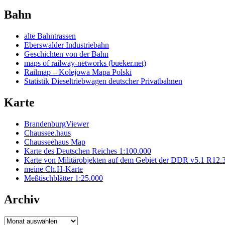
Bahn
alte Bahntrassen
Eberswalder Industriebahn
Geschichten von der Bahn
maps of railway-networks (bueker.net)
Railmap – Kolejowa Mapa Polski
Statistik Dieseltriebwagen deutscher Privatbahnen
Karte
BrandenburgViewer
Chaussee.haus
Chausseehaus Map
Karte des Deutschen Reiches 1:100.000
Karte von Militärobjekten auf dem Gebiet der DDR v5.1 R12.
meine Ch.H-Karte
Meßtischblätter 1:25.000
Archiv
Archiv