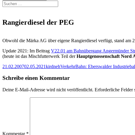
Suchen
nach:
Rangierdiesel der PEG
Obwohl die Märka AG über eigene Rangierdiesel verfügt, stand am 2
Update 2021: Im Beitrag
V22.01 am Bahnübergang Angermünder St
(heute ist das Mischfutterwerk Teil der
Hauptgenossenschaft Nord
Veröffentlicht
Autor
Kategorien
Schlagwörter
21.02.2007
02.05.2021
kirdneh
Verkehr
Bahn: Eberswalder Industrieba
am
Schreibe einen Kommentar
Deine E-Mail-Adresse wird nicht veröffentlicht.
Erforderliche Felder 
Kommentar
*