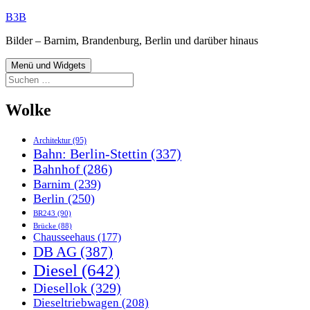
Zum
B3B
Inhalt
Bilder – Barnim, Brandenburg, Berlin und darüber hinaus
springen
Menü und Widgets
Suchen
nach:
Wolke
Architektur
(95)
Bahn: Berlin-Stettin
(337)
Bahnhof
(286)
Barnim
(239)
Berlin
(250)
BR243
(90)
Brücke
(88)
Chausseehaus
(177)
DB AG
(387)
Diesel
(642)
Diesellok
(329)
Dieseltriebwagen
(208)