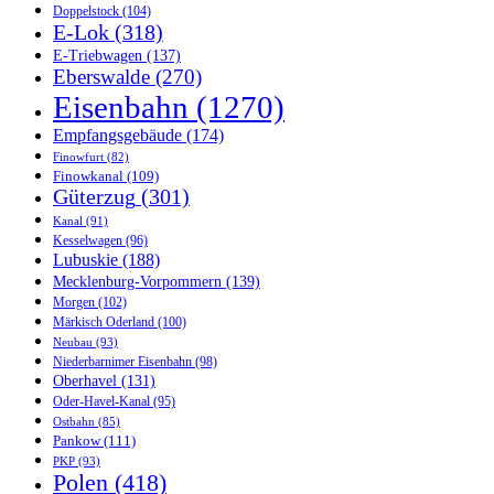
Doppelstock
(104)
E-Lok
(318)
E-Triebwagen
(137)
Eberswalde
(270)
Eisenbahn
(1270)
Empfangsgebäude
(174)
Finowfurt
(82)
Finowkanal
(109)
Güterzug
(301)
Kanal
(91)
Kesselwagen
(96)
Lubuskie
(188)
Mecklenburg-Vorpommern
(139)
Morgen
(102)
Märkisch Oderland
(100)
Neubau
(93)
Niederbarnimer Eisenbahn
(98)
Oberhavel
(131)
Oder-Havel-Kanal
(95)
Ostbahn
(85)
Pankow
(111)
PKP
(93)
Polen
(418)