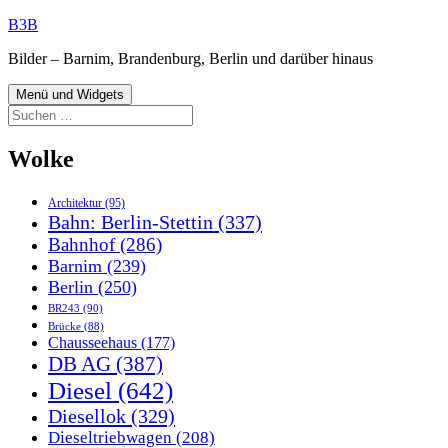
Zum
B3B
Inhalt
Bilder – Barnim, Brandenburg, Berlin und darüber hinaus
springen
Menü und Widgets
Suchen
nach:
Wolke
Architektur
(95)
Bahn: Berlin-Stettin
(337)
Bahnhof
(286)
Barnim
(239)
Berlin
(250)
BR243
(90)
Brücke
(88)
Chausseehaus
(177)
DB AG
(387)
Diesel
(642)
Diesellok
(329)
Dieseltriebwagen
(208)