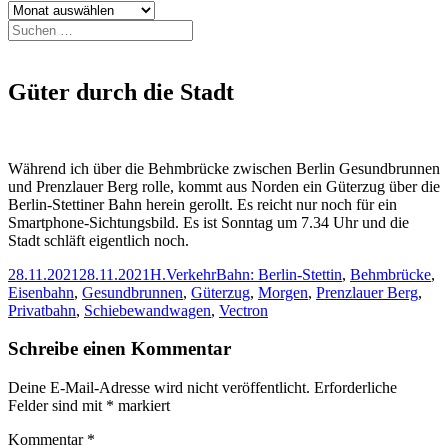
Archiv
Suchen
nach:
Güter durch die Stadt
Während ich über die Behmbrücke zwischen Berlin Gesundbrunnen
und Prenzlauer Berg rolle, kommt aus Norden ein Güterzug über die
Berlin-Stettiner Bahn herein gerollt. Es reicht nur noch für ein
Smartphone-Sichtungsbild. Es ist Sonntag um 7.34 Uhr und die
Stadt schläft eigentlich noch.
Veröffentlicht
Autor
Kategorien
Schlagwörter
28.11.2021
28.11.2021
H.
Verkehr
Bahn: Berlin-Stettin
,
Behmbrücke
,
am
Eisenbahn
,
Gesundbrunnen
,
Güterzug
,
Morgen
,
Prenzlauer Berg
,
Privatbahn
,
Schiebewandwagen
,
Vectron
Schreibe einen Kommentar
Deine E-Mail-Adresse wird nicht veröffentlicht.
Erforderliche
Felder sind mit
*
markiert
Kommentar
*