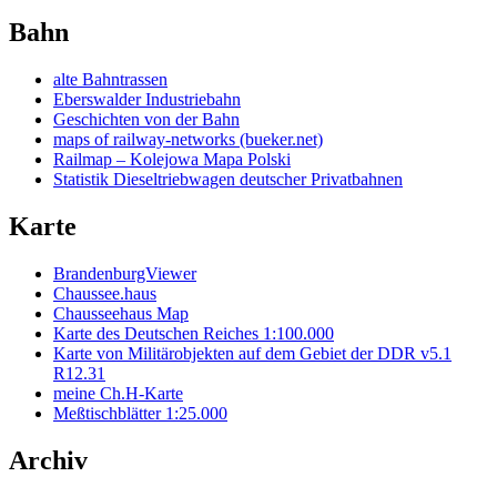
Bahn
alte Bahntrassen
Eberswalder Industriebahn
Geschichten von der Bahn
maps of railway-networks (bueker.net)
Railmap – Kolejowa Mapa Polski
Statistik Dieseltriebwagen deutscher Privatbahnen
Karte
BrandenburgViewer
Chaussee.haus
Chausseehaus Map
Karte des Deutschen Reiches 1:100.000
Karte von Militärobjekten auf dem Gebiet der DDR v5.1
R12.31
meine Ch.H-Karte
Meßtischblätter 1:25.000
Archiv