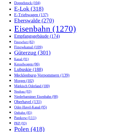
Doppelstock
(104)
E-Lok
(318)
E-Triebwagen
(137)
Eberswalde
(270)
Eisenbahn
(1270)
Empfangsgebäude
(174)
Finowfurt
(82)
Finowkanal
(109)
Güterzug
(301)
Kanal
(91)
Kesselwagen
(96)
Lubuskie
(188)
Mecklenburg-Vorpommern
(139)
Morgen
(102)
Märkisch Oderland
(100)
Neubau
(93)
Niederbarnimer Eisenbahn
(98)
Oberhavel
(131)
Oder-Havel-Kanal
(95)
Ostbahn
(85)
Pankow
(111)
PKP
(93)
Polen
(418)