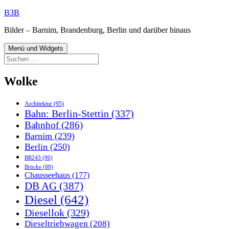
Zum
B3B
Inhalt
Bilder – Barnim, Brandenburg, Berlin und darüber hinaus
springen
Menü und Widgets
Suchen
nach:
Wolke
Architektur
(95)
Bahn: Berlin-Stettin
(337)
Bahnhof
(286)
Barnim
(239)
Berlin
(250)
BR243
(90)
Brücke
(88)
Chausseehaus
(177)
DB AG
(387)
Diesel
(642)
Diesellok
(329)
Dieseltriebwagen
(208)