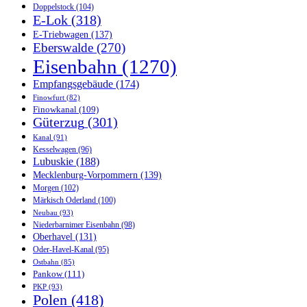
Doppelstock
(104)
E-Lok
(318)
E-Triebwagen
(137)
Eberswalde
(270)
Eisenbahn
(1270)
Empfangsgebäude
(174)
Finowfurt
(82)
Finowkanal
(109)
Güterzug
(301)
Kanal
(91)
Kesselwagen
(96)
Lubuskie
(188)
Mecklenburg-Vorpommern
(139)
Morgen
(102)
Märkisch Oderland
(100)
Neubau
(93)
Niederbarnimer Eisenbahn
(98)
Oberhavel
(131)
Oder-Havel-Kanal
(95)
Ostbahn
(85)
Pankow
(111)
PKP
(93)
Polen
(418)