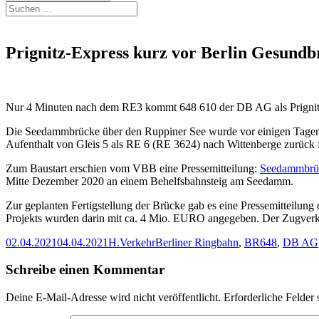
Suchen
nach:
Prignitz-Express kurz vor Berlin Gesund
Nur 4 Minuten nach dem RE3 kommt 648 610 der DB AG als Prignitz
Die Seedammbrücke über den Ruppiner See wurde vor einigen Tagen d
Aufenthalt von Gleis 5 als RE 6 (RE 3624) nach Wittenberge zurück 
Zum Baustart erschien vom VBB eine Pressemitteilung:
Seedammbrück
Mitte Dezember 2020 an einem Behelfsbahnsteig am Seedamm.
Zur geplanten Fertigstellung der Brücke gab es eine Pressemitteil
Projekts wurden darin mit ca. 4 Mio. EURO angegeben. Der Zugverke
Veröffentlicht
Autor
Kategorien
Schlagwörter
02.04.2021
04.04.2021
H.
Verkehr
Berliner Ringbahn
,
BR648
,
DB AG
am
Schreibe einen Kommentar
Deine E-Mail-Adresse wird nicht veröffentlicht.
Erforderliche Felder 