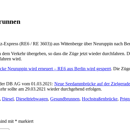
brunnen
-Express (RE6 / RE 3603)) aus Wittenberge über Neuruppin nach Be
em Verkehr übergeben, so dass die Züge jetzt wieder durchfahren. D
fahren wird.
e Neuruppin wird erneuert – RE6 aus Berlin wird gesperrt
. Die Züge
ung der DB AG vom 01.03.2021:
Neue Seedammbrücke auf der Zielgerade
hr sollte am 29.03.2021 wieder durchgehend erfolgen.
,
Diesel
,
Dieseltriebwagen
,
Gesundbrunnen
,
Hochstraßenbrücke
,
Prign
sind mit
*
markiert