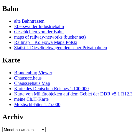
Bahn
alte Bahntrassen
Eberswalder Industriebahn
Geschichten von der Bahn
maps of railway-networks (bueker.net)
Railmap – Kolejowa Mapa Polski
Statistik Dieseltriebwagen deutscher Privatbahnen
Karte
BrandenburgViewer
Chaussee.haus
Chausseehaus Map
Karte des Deutschen Reiches 1:100.000
Karte von Militärobjekten auf dem Gebiet der DDR v5.1 R12.
meine Ch.H-Karte
Meßtischblätter 1:25.000
Archiv
Archiv