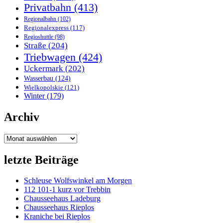
Privatbahn
(413)
Regionalbahn
(102)
Regionalexpress
(117)
Regioshuttle
(98)
Straße
(204)
Triebwagen
(424)
Uckermark
(202)
Wasserbau
(124)
Wielkopolskie
(121)
Winter
(179)
Archiv
Archiv
letzte Beiträge
Schleuse Wolfswinkel am Morgen
112 101-1 kurz vor Trebbin
Chausseehaus Ladeburg
Chausseehaus Rieplos
Kraniche bei Rieplos