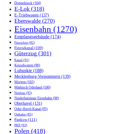
Doppelstock
(104)
E-Lok
(318)
E-Triebwagen
(137)
Eberswalde
(270)
Eisenbahn
(1270)
Empfangsgebäude
(174)
Finowfurt
(82)
Finowkanal
(109)
Güterzug
(301)
Kanal
(91)
Kesselwagen
(96)
Lubuskie
(188)
Mecklenburg-Vorpommern
(139)
Morgen
(102)
Märkisch Oderland
(100)
Neubau
(93)
Niederbarnimer Eisenbahn
(98)
Oberhavel
(131)
Oder-Havel-Kanal
(95)
Ostbahn
(85)
Pankow
(111)
PKP
(93)
Polen
(418)