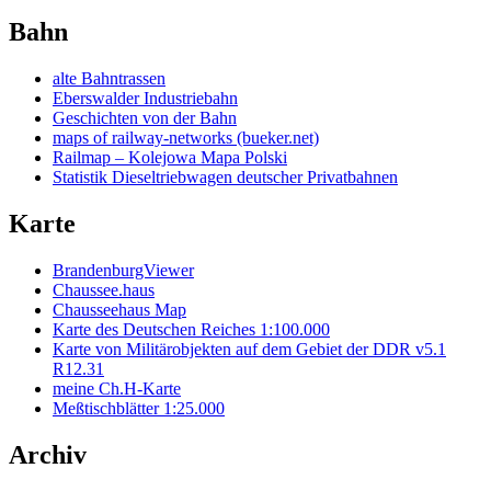
Bahn
alte Bahntrassen
Eberswalder Industriebahn
Geschichten von der Bahn
maps of railway-networks (bueker.net)
Railmap – Kolejowa Mapa Polski
Statistik Dieseltriebwagen deutscher Privatbahnen
Karte
BrandenburgViewer
Chaussee.haus
Chausseehaus Map
Karte des Deutschen Reiches 1:100.000
Karte von Militärobjekten auf dem Gebiet der DDR v5.1
R12.31
meine Ch.H-Karte
Meßtischblätter 1:25.000
Archiv