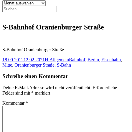
Archiv
Suchen
nach:
S-Bahnhof Oranienburger Straße
S-Bahnhof Oranienburger Straße
Veröffentlicht
Autor
Kategorien
Schlagwörter
18.09.2012
12.02.2021
H.
Allgemein
Bahnhof
,
Berlin
,
Eisenbahn
,
am
Mitte
,
Oranienburger Straße
,
S-Bahn
Schreibe einen Kommentar
Deine E-Mail-Adresse wird nicht veröffentlicht.
Erforderliche
Felder sind mit
*
markiert
Kommentar
*