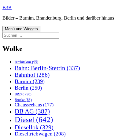
Zum
B3B
Inhalt
Bilder – Barnim, Brandenburg, Berlin und darüber hinaus
springen
Menü und Widgets
Suchen
nach:
Wolke
Architektur
(95)
Bahn: Berlin-Stettin
(337)
Bahnhof
(286)
Barnim
(239)
Berlin
(250)
BR243
(90)
Brücke
(88)
Chausseehaus
(177)
DB AG
(387)
Diesel
(642)
Diesellok
(329)
Dieseltriebwagen
(208)