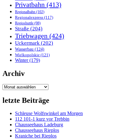
Privatbahn
(413)
Regionalbahn
(102)
Regionalexpress
(117)
Regioshuttle
(98)
Straße
(204)
Triebwagen
(424)
Uckermark
(202)
Wasserbau
(124)
Wielkopolskie
(121)
Winter
(179)
Archiv
Archiv
letzte Beiträge
Schleuse Wolfswinkel am Morgen
112 101-1 kurz vor Trebbin
Chausseehaus Ladeburg
Chausseehaus Rieplos
Kraniche bei Rieplos