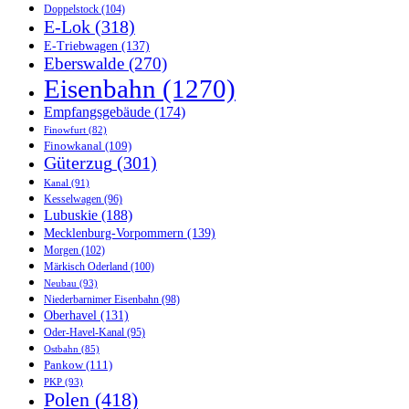
Doppelstock
(104)
E-Lok
(318)
E-Triebwagen
(137)
Eberswalde
(270)
Eisenbahn
(1270)
Empfangsgebäude
(174)
Finowfurt
(82)
Finowkanal
(109)
Güterzug
(301)
Kanal
(91)
Kesselwagen
(96)
Lubuskie
(188)
Mecklenburg-Vorpommern
(139)
Morgen
(102)
Märkisch Oderland
(100)
Neubau
(93)
Niederbarnimer Eisenbahn
(98)
Oberhavel
(131)
Oder-Havel-Kanal
(95)
Ostbahn
(85)
Pankow
(111)
PKP
(93)
Polen
(418)