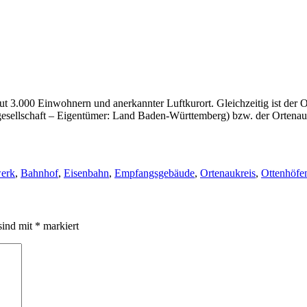
ut 3.000 Einwohnern und anerkannter Luftkurort. Gleichzeitig ist der 
sellschaft – Eigentümer: Land Baden-Württemberg) bzw. der Ortenau
werk
,
Bahnhof
,
Eisenbahn
,
Empfangsgebäude
,
Ortenaukreis
,
Ottenhöfe
sind mit
*
markiert