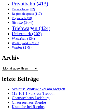
Privatbahn
(413)
Regionalbahn
(102)
Regionalexpress
(117)
Regioshuttle
(98)
Straße
(204)
Triebwagen
(424)
Uckermark
(202)
Wasserbau
(124)
Wielkopolskie
(121)
Winter
(179)
Archiv
Archiv
letzte Beiträge
Schleuse Wolfswinkel am Morgen
112 101-1 kurz vor Trebbin
Chausseehaus Ladeburg
Chausseehaus Rieplos
Kraniche bei Rieplos