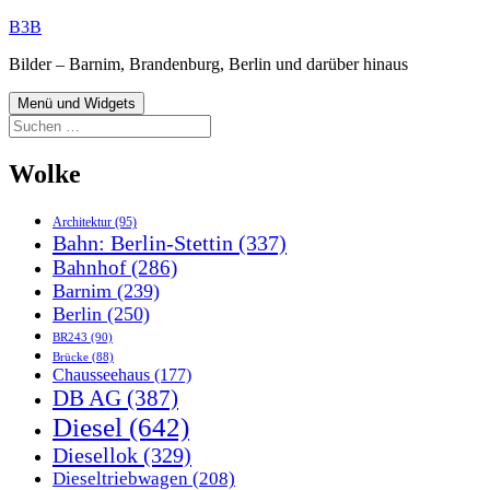
Zum
B3B
Inhalt
Bilder – Barnim, Brandenburg, Berlin und darüber hinaus
springen
Menü und Widgets
Suchen
nach:
Wolke
Architektur
(95)
Bahn: Berlin-Stettin
(337)
Bahnhof
(286)
Barnim
(239)
Berlin
(250)
BR243
(90)
Brücke
(88)
Chausseehaus
(177)
DB AG
(387)
Diesel
(642)
Diesellok
(329)
Dieseltriebwagen
(208)