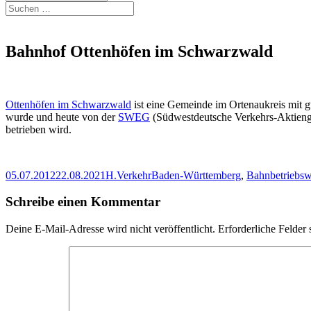
Suchen
nach:
Bahnhof Ottenhöfen im Schwarzwald
Ottenhöfen im Schwarzwald
ist eine Gemeinde im Ortenaukreis mit g
wurde und heute von der
SWEG
(Südwestdeutsche Verkehrs-Aktienge
betrieben wird.
Veröffentlicht
Autor
Kategorien
Schlagwörter
05.07.2012
22.08.2021
H.
Verkehr
Baden-Württemberg
,
Bahnbetriebs
am
Schreibe einen Kommentar
Deine E-Mail-Adresse wird nicht veröffentlicht.
Erforderliche Felder 