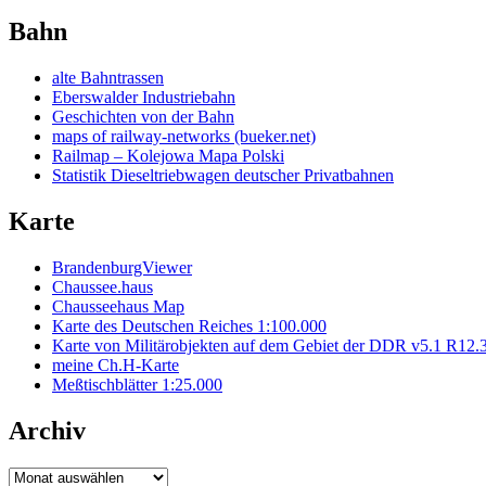
Bahn
alte Bahntrassen
Eberswalder Industriebahn
Geschichten von der Bahn
maps of railway-networks (bueker.net)
Railmap – Kolejowa Mapa Polski
Statistik Dieseltriebwagen deutscher Privatbahnen
Karte
BrandenburgViewer
Chaussee.haus
Chausseehaus Map
Karte des Deutschen Reiches 1:100.000
Karte von Militärobjekten auf dem Gebiet der DDR v5.1 R12.
meine Ch.H-Karte
Meßtischblätter 1:25.000
Archiv
Archiv