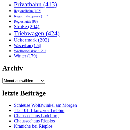
Privatbahn
(413)
Regionalbahn
(102)
Regionalexpress
(117)
Regioshuttle
(98)
Straße
(204)
Triebwagen
(424)
Uckermark
(202)
Wasserbau
(124)
Wielkopolskie
(121)
Winter
(179)
Archiv
Archiv
letzte Beiträge
Schleuse Wolfswinkel am Morgen
112 101-1 kurz vor Trebbin
Chausseehaus Ladeburg
Chausseehaus Rieplos
Kraniche bei Rieplos