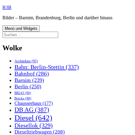
Zum
B3B
Inhalt
Bilder – Barnim, Brandenburg, Berlin und darüber hinaus
springen
Menü und Widgets
Suchen
nach:
Wolke
Architektur
(95)
Bahn: Berlin-Stettin
(337)
Bahnhof
(286)
Barnim
(239)
Berlin
(250)
BR243
(90)
Brücke
(88)
Chausseehaus
(177)
DB AG
(387)
Diesel
(642)
Diesellok
(329)
Dieseltriebwagen
(208)