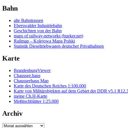
Bahn
alte Bahntrassen
Eberswalder Industriebahn
Geschichten von der Bahn
maps of railway-networks (bueker.net)
Railmap – Kolejowa Mapa Polski
Statistik Dieseltriebwagen deutscher Privatbahnen
Karte
BrandenburgViewer
Chaussee.haus
Chausseehaus Map
Karte des Deutschen Reiches 1:100.000
Karte von Militärobjekten auf dem Gebiet der DDR v5.1 R12.
meine Ch.H-Karte
Meßtischblätter 1:25.000
Archiv
Archiv