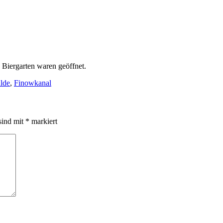
 Biergarten waren geöffnet.
lde
,
Finowkanal
sind mit
*
markiert