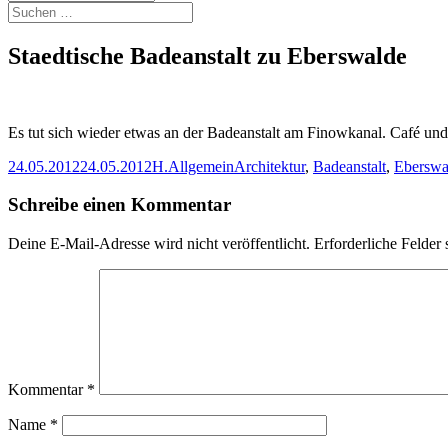
Suchen
nach:
Staedtische Badeanstalt zu Eberswalde
Es tut sich wieder etwas an der Badeanstalt am Finowkanal. Café und
Veröffentlicht
Autor
Kategorien
Schlagwörter
24.05.2012
24.05.2012
H.
Allgemein
Architektur
,
Badeanstalt
,
Eberswa
am
Schreibe einen Kommentar
Deine E-Mail-Adresse wird nicht veröffentlicht.
Erforderliche Felder 
Kommentar
*
Name
*