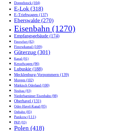
Doppelstock
(104)
E-Lok
(318)
E-Triebwagen
(137)
Eberswalde
(270)
Eisenbahn
(1270)
Empfangsgebäude
(174)
Finowfurt
(82)
Finowkanal
(109)
Güterzug
(301)
Kanal
(91)
Kesselwagen
(96)
Lubuskie
(188)
Mecklenburg-Vorpommern
(139)
Morgen
(102)
Märkisch Oderland
(100)
Neubau
(93)
Niederbarnimer Eisenbahn
(98)
Oberhavel
(131)
Oder-Havel-Kanal
(95)
Ostbahn
(85)
Pankow
(111)
PKP
(93)
Polen
(418)