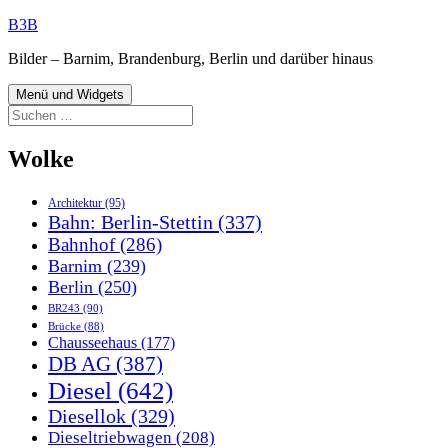
Zum
B3B
Inhalt
Bilder – Barnim, Brandenburg, Berlin und darüber hinaus
springen
Menü und Widgets
Suchen
nach:
Wolke
Architektur
(95)
Bahn: Berlin-Stettin
(337)
Bahnhof
(286)
Barnim
(239)
Berlin
(250)
BR243
(90)
Brücke
(88)
Chausseehaus
(177)
DB AG
(387)
Diesel
(642)
Diesellok
(329)
Dieseltriebwagen
(208)