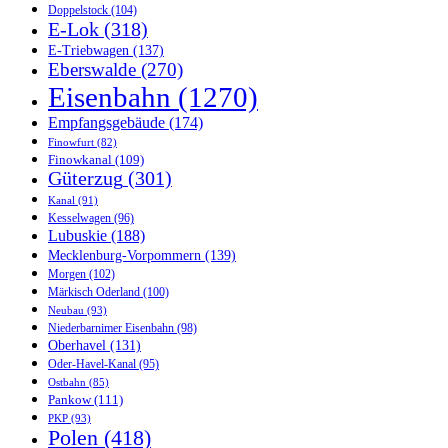
Doppelstock
(104)
E-Lok
(318)
E-Triebwagen
(137)
Eberswalde
(270)
Eisenbahn
(1270)
Empfangsgebäude
(174)
Finowfurt
(82)
Finowkanal
(109)
Güterzug
(301)
Kanal
(91)
Kesselwagen
(96)
Lubuskie
(188)
Mecklenburg-Vorpommern
(139)
Morgen
(102)
Märkisch Oderland
(100)
Neubau
(93)
Niederbarnimer Eisenbahn
(98)
Oberhavel
(131)
Oder-Havel-Kanal
(95)
Ostbahn
(85)
Pankow
(111)
PKP
(93)
Polen
(418)