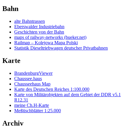
Bahn
alte Bahntrassen
Eberswalder Industriebahn
Geschichten von der Bahn
maps of railway-networks (bueker.net)
Railmap – Kolejowa Mapa Polski
Statistik Dieseltriebwagen deutscher Privatbahnen
Karte
BrandenburgViewer
Chaussee.haus
Chausseehaus Map
Karte des Deutschen Reiches 1:100.000
Karte von Militärobjekten auf dem Gebiet der DDR v5.1
R12.31
meine Ch.H-Karte
Meßtischblätter 1:25.000
Archiv