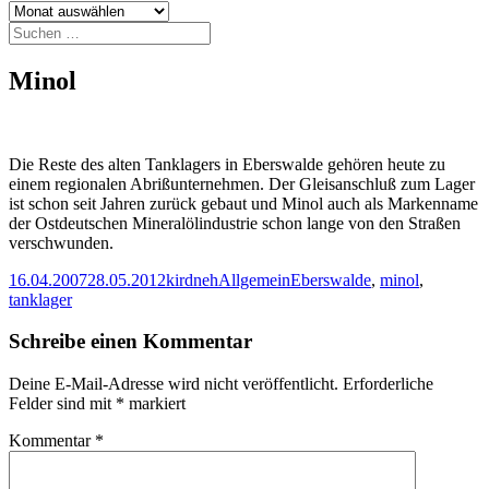
Archiv
Suchen
nach:
Minol
Die Reste des alten Tanklagers in Eberswalde gehören heute zu
einem regionalen Abrißunternehmen. Der Gleisanschluß zum Lager
ist schon seit Jahren zurück gebaut und Minol auch als Markenname
der Ostdeutschen Mineralölindustrie schon lange von den Straßen
verschwunden.
Veröffentlicht
Autor
Kategorien
Schlagwörter
16.04.2007
28.05.2012
kirdneh
Allgemein
Eberswalde
,
minol
,
am
tanklager
Schreibe einen Kommentar
Deine E-Mail-Adresse wird nicht veröffentlicht.
Erforderliche
Felder sind mit
*
markiert
Kommentar
*