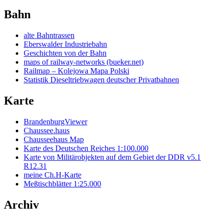
Bahn
alte Bahntrassen
Eberswalder Industriebahn
Geschichten von der Bahn
maps of railway-networks (bueker.net)
Railmap – Kolejowa Mapa Polski
Statistik Dieseltriebwagen deutscher Privatbahnen
Karte
BrandenburgViewer
Chaussee.haus
Chausseehaus Map
Karte des Deutschen Reiches 1:100.000
Karte von Militärobjekten auf dem Gebiet der DDR v5.1
R12.31
meine Ch.H-Karte
Meßtischblätter 1:25.000
Archiv