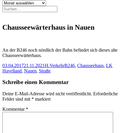
Archiv
Suchen
nach:
Chausseewärterhaus in Nauen
An der B246 noch nördlich der Bahn befindet sich dieses alte
Chausseewärterhaus.
Veröffentlicht
Autor
Kategorien
Schlagwörter
03.04.2017
21.11.2021
H.
Verkehr
B246
,
Chausseehaus
,
LK
am
Havelland
,
Nauen
,
Straße
Schreibe einen Kommentar
Deine E-Mail-Adresse wird nicht veröffentlicht.
Erforderliche
Felder sind mit
*
markiert
Kommentar
*