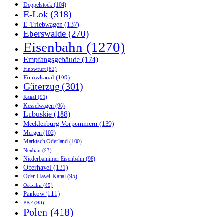
Doppelstock
(104)
E-Lok
(318)
E-Triebwagen
(137)
Eberswalde
(270)
Eisenbahn
(1270)
Empfangsgebäude
(174)
Finowfurt
(82)
Finowkanal
(109)
Güterzug
(301)
Kanal
(91)
Kesselwagen
(96)
Lubuskie
(188)
Mecklenburg-Vorpommern
(139)
Morgen
(102)
Märkisch Oderland
(100)
Neubau
(93)
Niederbarnimer Eisenbahn
(98)
Oberhavel
(131)
Oder-Havel-Kanal
(95)
Ostbahn
(85)
Pankow
(111)
PKP
(93)
Polen
(418)