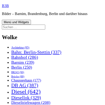
Zum
B3B
Inhalt
Bilder – Barnim, Brandenburg, Berlin und darüber hinaus
springen
Menü und Widgets
Suchen
nach:
Wolke
Architektur
(95)
Bahn: Berlin-Stettin
(337)
Bahnhof
(286)
Barnim
(239)
Berlin
(250)
BR243
(90)
Brücke
(88)
Chausseehaus
(177)
DB AG
(387)
Diesel
(642)
Diesellok
(329)
Dieseltriebwagen
(208)