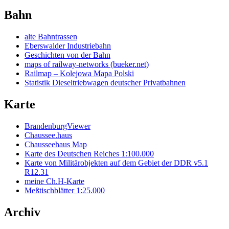
Bahn
alte Bahntrassen
Eberswalder Industriebahn
Geschichten von der Bahn
maps of railway-networks (bueker.net)
Railmap – Kolejowa Mapa Polski
Statistik Dieseltriebwagen deutscher Privatbahnen
Karte
BrandenburgViewer
Chaussee.haus
Chausseehaus Map
Karte des Deutschen Reiches 1:100.000
Karte von Militärobjekten auf dem Gebiet der DDR v5.1
R12.31
meine Ch.H-Karte
Meßtischblätter 1:25.000
Archiv