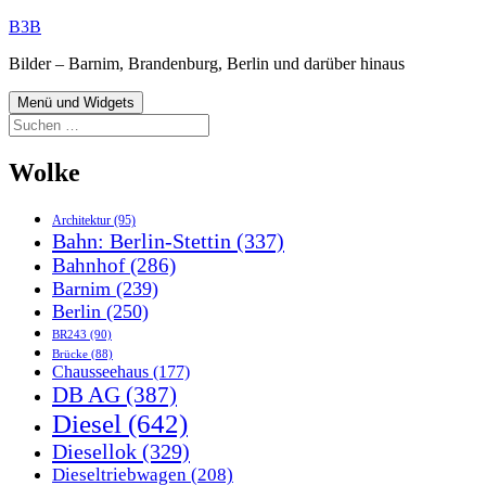
Zum
B3B
Inhalt
Bilder – Barnim, Brandenburg, Berlin und darüber hinaus
springen
Menü und Widgets
Suchen
nach:
Wolke
Architektur
(95)
Bahn: Berlin-Stettin
(337)
Bahnhof
(286)
Barnim
(239)
Berlin
(250)
BR243
(90)
Brücke
(88)
Chausseehaus
(177)
DB AG
(387)
Diesel
(642)
Diesellok
(329)
Dieseltriebwagen
(208)