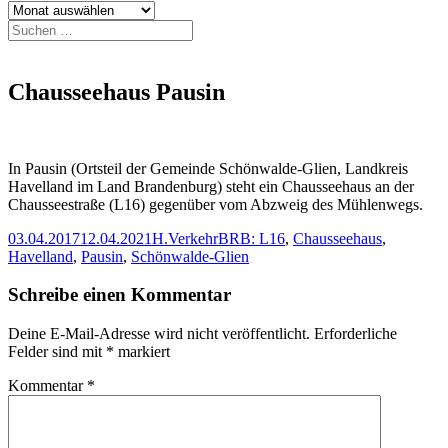
Archiv
Suchen
nach:
Chausseehaus Pausin
In Pausin (Ortsteil der Gemeinde Schönwalde-Glien, Landkreis
Havelland im Land Brandenburg) steht ein Chausseehaus an der
Chausseestraße (L16) gegenüber vom Abzweig des Mühlenwegs.
Veröffentlicht
Autor
Kategorien
Schlagwörter
03.04.2017
12.04.2021
H.
Verkehr
BRB: L16
,
Chausseehaus
,
am
Havelland
,
Pausin
,
Schönwalde-Glien
Schreibe einen Kommentar
Deine E-Mail-Adresse wird nicht veröffentlicht.
Erforderliche
Felder sind mit
*
markiert
Kommentar
*