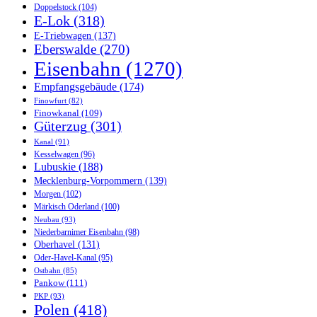
Doppelstock
(104)
E-Lok
(318)
E-Triebwagen
(137)
Eberswalde
(270)
Eisenbahn
(1270)
Empfangsgebäude
(174)
Finowfurt
(82)
Finowkanal
(109)
Güterzug
(301)
Kanal
(91)
Kesselwagen
(96)
Lubuskie
(188)
Mecklenburg-Vorpommern
(139)
Morgen
(102)
Märkisch Oderland
(100)
Neubau
(93)
Niederbarnimer Eisenbahn
(98)
Oberhavel
(131)
Oder-Havel-Kanal
(95)
Ostbahn
(85)
Pankow
(111)
PKP
(93)
Polen
(418)