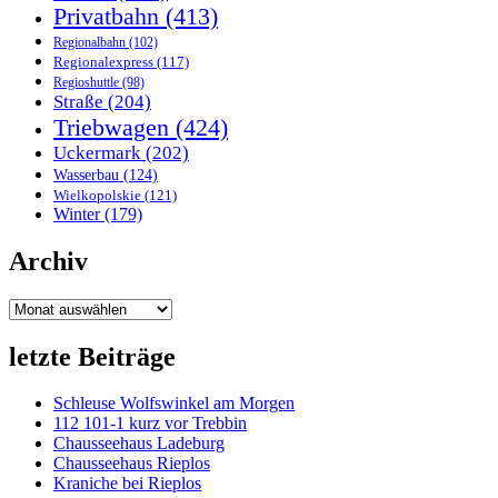
Privatbahn
(413)
Regionalbahn
(102)
Regionalexpress
(117)
Regioshuttle
(98)
Straße
(204)
Triebwagen
(424)
Uckermark
(202)
Wasserbau
(124)
Wielkopolskie
(121)
Winter
(179)
Archiv
Archiv
letzte Beiträge
Schleuse Wolfswinkel am Morgen
112 101-1 kurz vor Trebbin
Chausseehaus Ladeburg
Chausseehaus Rieplos
Kraniche bei Rieplos