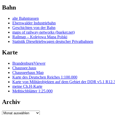
Bahn
alte Bahntrassen
Eberswalder Industriebahn
Geschichten von der Bahn
maps of railway-networks (bueker.net)
Railmap – Kolejowa Mapa Polski
Statistik Dieseltriebwagen deutscher Privatbahnen
Karte
BrandenburgViewer
Chaussee.haus
Chausseehaus Map
Karte des Deutschen Reiches 1:100.000
Karte von Militärobjekten auf dem Gebiet der DDR v5.1 R12.
meine Ch.H-Karte
Meßtischblätter 1:25.000
Archiv
Archiv