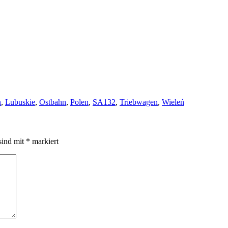
n
,
Lubuskie
,
Ostbahn
,
Polen
,
SA132
,
Triebwagen
,
Wieleń
sind mit
*
markiert