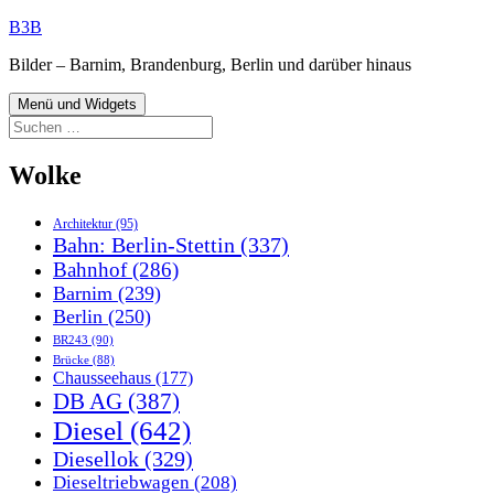
Zum
B3B
Inhalt
Bilder – Barnim, Brandenburg, Berlin und darüber hinaus
springen
Menü und Widgets
Suchen
nach:
Wolke
Architektur
(95)
Bahn: Berlin-Stettin
(337)
Bahnhof
(286)
Barnim
(239)
Berlin
(250)
BR243
(90)
Brücke
(88)
Chausseehaus
(177)
DB AG
(387)
Diesel
(642)
Diesellok
(329)
Dieseltriebwagen
(208)