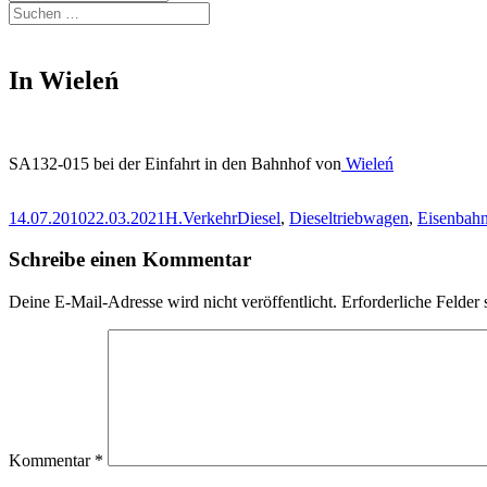
Suchen
nach:
In Wieleń
SA132-015 bei der Einfahrt in den Bahnhof von
Wieleń
Veröffentlicht
Autor
Kategorien
Schlagwörter
14.07.2010
22.03.2021
H.
Verkehr
Diesel
,
Dieseltriebwagen
,
Eisenbah
am
Schreibe einen Kommentar
Deine E-Mail-Adresse wird nicht veröffentlicht.
Erforderliche Felder 
Kommentar
*