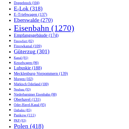
Doppelstock
(104)
E-Lok
(318)
E-Triebwagen
(137)
Eberswalde
(270)
Eisenbahn
(1270)
Empfangsgebäude
(174)
Finowfurt
(82)
Finowkanal
(109)
Güterzug
(301)
Kanal
(91)
Kesselwagen
(96)
Lubuskie
(188)
Mecklenburg-Vorpommern
(139)
Morgen
(102)
Märkisch Oderland
(100)
Neubau
(93)
Niederbarnimer Eisenbahn
(98)
Oberhavel
(131)
Oder-Havel-Kanal
(95)
Ostbahn
(85)
Pankow
(111)
PKP
(93)
Polen
(418)