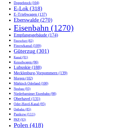
Doppelstock
(104)
E-Lok
(318)
E-Triebwagen
(137)
Eberswalde
(270)
Eisenbahn
(1270)
Empfangsgebäude
(174)
Finowfurt
(82)
Finowkanal
(109)
Güterzug
(301)
Kanal
(91)
Kesselwagen
(96)
Lubuskie
(188)
Mecklenburg-Vorpommern
(139)
Morgen
(102)
Märkisch Oderland
(100)
Neubau
(93)
Niederbarnimer Eisenbahn
(98)
Oberhavel
(131)
Oder-Havel-Kanal
(95)
Ostbahn
(85)
Pankow
(111)
PKP
(93)
Polen
(418)