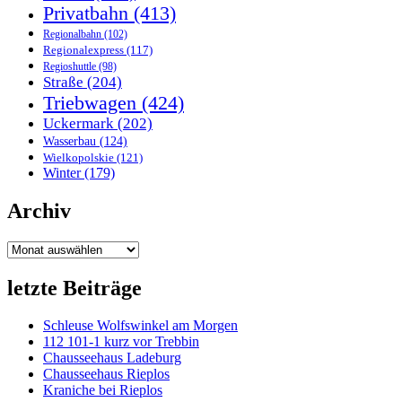
Privatbahn
(413)
Regionalbahn
(102)
Regionalexpress
(117)
Regioshuttle
(98)
Straße
(204)
Triebwagen
(424)
Uckermark
(202)
Wasserbau
(124)
Wielkopolskie
(121)
Winter
(179)
Archiv
Archiv
letzte Beiträge
Schleuse Wolfswinkel am Morgen
112 101-1 kurz vor Trebbin
Chausseehaus Ladeburg
Chausseehaus Rieplos
Kraniche bei Rieplos