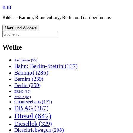
Zum
B3B
Inhalt
Bilder – Barnim, Brandenburg, Berlin und darüber hinaus
springen
Menü und Widgets
Suchen
nach:
Wolke
Architektur
(95)
Bahn: Berlin-Stettin
(337)
Bahnhof
(286)
Barnim
(239)
Berlin
(250)
BR243
(90)
Brücke
(88)
Chausseehaus
(177)
DB AG
(387)
Diesel
(642)
Diesellok
(329)
Dieseltriebwagen
(208)