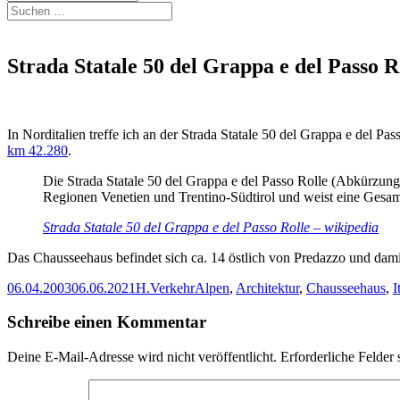
Suchen
nach:
Strada Statale 50 del Grappa e del Passo 
In Norditalien treffe ich an der Strada Statale 50 del Grappa e del P
km 42.280
.
Die Strada Statale 50 del Grappa e del Passo Rolle (Abkürzung: S
Regionen Venetien und Trentino-Südtirol und weist eine Gesa
Strada Statale 50 del Grappa e del Passo Rolle – wikipedia
Das Chausseehaus befindet sich ca. 14 östlich von Predazzo und dami
Veröffentlicht
Autor
Kategorien
Schlagwörter
06.04.2003
06.06.2021
H.
Verkehr
Alpen
,
Architektur
,
Chausseehaus
,
I
am
Schreibe einen Kommentar
Deine E-Mail-Adresse wird nicht veröffentlicht.
Erforderliche Felder 