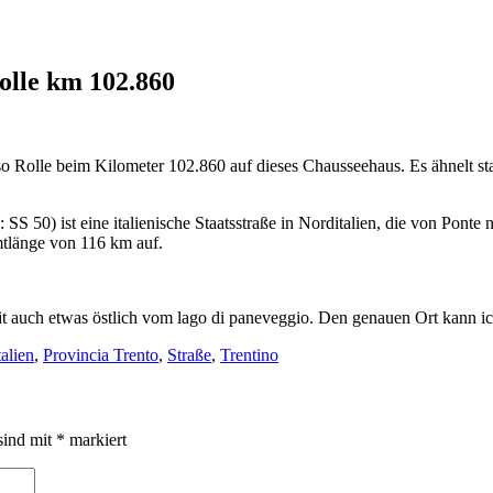
Rolle km 102.860
asso Rolle beim Kilometer 102.860 auf dieses Chausseehaus. Es ähnelt st
S 50) ist eine italienische Staatsstraße in Norditalien, die von Ponte ne
mtlänge von 116 km auf.
t auch etwas östlich vom lago di paneveggio. Den genauen Ort kann ich
talien
,
Provincia Trento
,
Straße
,
Trentino
sind mit
*
markiert