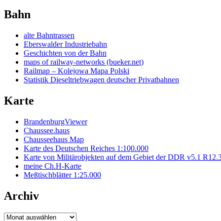
Bahn
alte Bahntrassen
Eberswalder Industriebahn
Geschichten von der Bahn
maps of railway-networks (bueker.net)
Railmap – Kolejowa Mapa Polski
Statistik Dieseltriebwagen deutscher Privatbahnen
Karte
BrandenburgViewer
Chaussee.haus
Chausseehaus Map
Karte des Deutschen Reiches 1:100.000
Karte von Militärobjekten auf dem Gebiet der DDR v5.1 R12.
meine Ch.H-Karte
Meßtischblätter 1:25.000
Archiv
Archiv