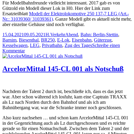
Für Modellbahnfreunde vielleicht interessant. 2017 gab es von
Gützold ein Modell dieser Lok in H0. Hier der Link zum
Ersatzteilblatt
Modell der Elektrolokomotive 250 137-7 LEG (Art.-
Nr.: 31039360/ 31039361)
. Ganze Modell gibt es aktuell nicht mehr,
aber einzelne Gehäuse sind noch verfügbar.
Veröffentlicht
Autor
Kategorien
Schlagwörter
15.04.2021
09.05.2021
H.
Verkehr
Abend
,
Bahn: Berlin-Stettin
,
am
Barnim
,
Biesenthal
,
BR250
,
E-Lok
,
Eisenbahn
,
Güterzug
,
Kesselwagen
,
LEG
,
Privatbahn
,
Zug des Tages
Schreibe einen
zu
Kommentar
250
137-
7
ArcelorMittal 145-CL 001 als Notschuß
mit
einem
Zug
aus
Nachdem der Talent 2 durch ist, beschließe ich, dass es das jetzt
Kesselwagen
war. Aber schon während ich losfuhr, kam eine Captrain TRAXX
als Lz nach Norden durch den Bahnhof und als ich am
Bahnübergang war, war die Schranke immer noch geschlossen.
Also kurz nachsehen … und schon kam ArcelorMittal 145-CL 001
in der Gegenrichtung auch als Lz durchgeschossen und es reichte
gerade so für einen Notnachschuß. Zwischen dem Talent 2 und der
nachfolgenden ArcelorMittal 145-CL 001 lagen nur ca. 4 Minuten.