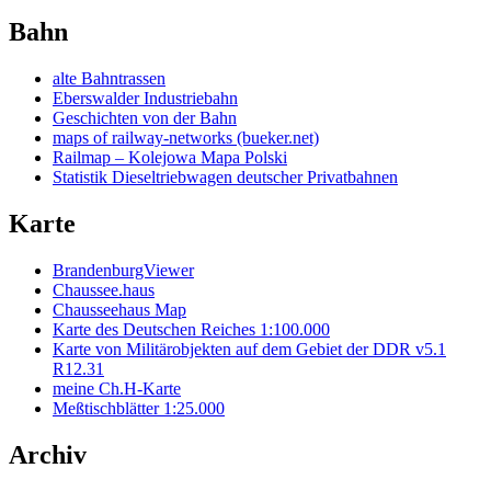
Bahn
alte Bahntrassen
Eberswalder Industriebahn
Geschichten von der Bahn
maps of railway-networks (bueker.net)
Railmap – Kolejowa Mapa Polski
Statistik Dieseltriebwagen deutscher Privatbahnen
Karte
BrandenburgViewer
Chaussee.haus
Chausseehaus Map
Karte des Deutschen Reiches 1:100.000
Karte von Militärobjekten auf dem Gebiet der DDR v5.1
R12.31
meine Ch.H-Karte
Meßtischblätter 1:25.000
Archiv