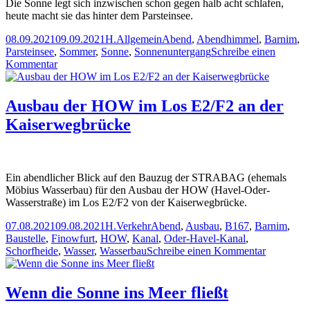
dunkel
Die Sonne legt sich inzwischen schon gegen halb acht schlafen,
war
heute macht sie das hinter dem Parsteinsee.
Veröffentlicht
Autor
Kategorien
Schlagwörter
08.09.2021
09.09.2021
H.
Allgemein
Abend
,
Abendhimmel
,
Barnim
,
am
Parsteinsee
,
Sommer
,
Sonne
,
Sonnenuntergang
Schreibe einen
zu
Kommentar
wenn
die
Sonne
Ausbau der HOW im Los E2/F2 an der
hinter
Kaiserwegbrücke
dem
Parsteinsee
verschwindet
Ein abendlicher Blick auf den Bauzug der STRABAG (ehemals
Möbius Wasserbau) für den Ausbau der HOW (Havel-Oder-
Wasserstraße) im Los E2/F2 von der Kaiserwegbrücke.
Veröffentlicht
Autor
Kategorien
Schlagwörter
07.08.2021
09.08.2021
H.
Verkehr
Abend
,
Ausbau
,
B167
,
Barnim
,
am
Baustelle
,
Finowfurt
,
HOW
,
Kanal
,
Oder-Havel-Kanal
,
zu
Schorfheide
,
Wasser
,
Wasserbau
Schreibe einen Kommentar
Ausbau
der
HOW
Wenn die Sonne ins Meer fließt
im