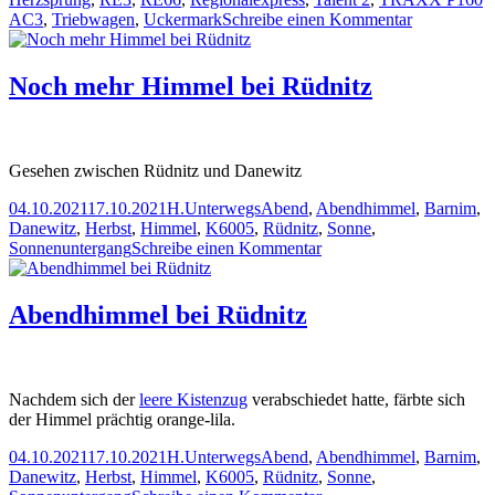
zu
AC3
,
Triebwagen
,
Uckermark
Schreibe einen Kommentar
rote
Rätsel
in
Noch mehr Himmel bei Rüdnitz
Herzsprung
in
der
Uckermark
Gesehen zwischen Rüdnitz und Danewitz
Veröffentlicht
Autor
Kategorien
Schlagwörter
04.10.2021
17.10.2021
H.
Unterwegs
Abend
,
Abendhimmel
,
Barnim
,
am
Danewitz
,
Herbst
,
Himmel
,
K6005
,
Rüdnitz
,
Sonne
,
zu
Sonnenuntergang
Schreibe einen Kommentar
Noch
mehr
Himmel
Abendhimmel bei Rüdnitz
bei
Rüdnitz
Nachdem sich der
leere Kistenzug
verabschiedet hatte, färbte sich
der Himmel prächtig orange-lila.
Veröffentlicht
Autor
Kategorien
Schlagwörter
04.10.2021
17.10.2021
H.
Unterwegs
Abend
,
Abendhimmel
,
Barnim
,
am
Danewitz
,
Herbst
,
Himmel
,
K6005
,
Rüdnitz
,
Sonne
,