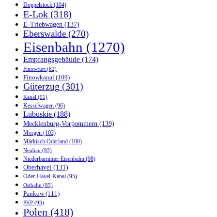
Doppelstock
(104)
E-Lok
(318)
E-Triebwagen
(137)
Eberswalde
(270)
Eisenbahn
(1270)
Empfangsgebäude
(174)
Finowfurt
(82)
Finowkanal
(109)
Güterzug
(301)
Kanal
(91)
Kesselwagen
(96)
Lubuskie
(188)
Mecklenburg-Vorpommern
(139)
Morgen
(102)
Märkisch Oderland
(100)
Neubau
(93)
Niederbarnimer Eisenbahn
(98)
Oberhavel
(131)
Oder-Havel-Kanal
(95)
Ostbahn
(85)
Pankow
(111)
PKP
(93)
Polen
(418)