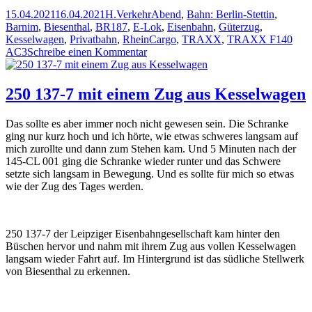
Veröffentlicht
Autor
Kategorien
Schlagwörter
15.04.2021
16.04.2021
H.
Verkehr
Abend
,
Bahn: Berlin-Stettin
,
am
Barnim
,
Biesenthal
,
BR187
,
E-Lok
,
Eisenbahn
,
Güterzug
,
Kesselwagen
,
Privatbahn
,
RheinCargo
,
TRAXX
,
TRAXX F140
zu
AC3
Schreibe einen Kommentar
Einer
geht
noch
250 137-7 mit einem Zug aus Kesselwagen
Das sollte es aber immer noch nicht gewesen sein. Die Schranke
ging nur kurz hoch und ich hörte, wie etwas schweres langsam auf
mich zurollte und dann zum Stehen kam. Und 5 Minuten nach der
145-CL 001 ging die Schranke wieder runter und das Schwere
setzte sich langsam in Bewegung. Und es sollte für mich so etwas
wie der Zug des Tages werden.
250 137-7 der Leipziger Eisenbahngesellschaft kam hinter den
Büschen hervor und nahm mit ihrem Zug aus vollen Kesselwagen
langsam wieder Fahrt auf. Im Hintergrund ist das südliche Stellwerk
von Biesenthal zu erkennen.