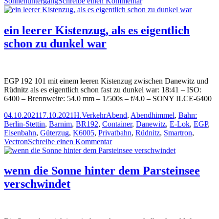
zu
Sonnenuntergang
Schreibe einen Kommentar
Abendhimmel
bei
Rüdnitz
ein leerer Kistenzug, als es eigentlich
schon zu dunkel war
EGP 192 101 mit einem leeren Kistenzug zwischen Danewitz und
Rüdnitz als es eigentlich schon fast zu dunkel war: 18:41 – ISO:
6400 – Brennweite: 54.0 mm – 1/500s – f/4.0 – SONY ILCE-6400
Veröffentlicht
Autor
Kategorien
Schlagwörter
04.10.2021
17.10.2021
H.
Verkehr
Abend
,
Abendhimmel
,
Bahn:
am
Berlin-Stettin
,
Barnim
,
BR192
,
Container
,
Danewitz
,
E-Lok
,
EGP
,
Eisenbahn
,
Güterzug
,
K6005
,
Privatbahn
,
Rüdnitz
,
Smartron
,
zu
Vectron
Schreibe einen Kommentar
ein
leerer
Kistenzug,
wenn die Sonne hinter dem Parsteinsee
als
verschwindet
es
eigentlich
schon
zu