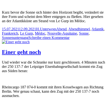
Los
E2/F2
an
Kurz bevor die Sonne sich hinter den Horizont begibt, verändert sie
der
ihre Form und scheint dem Meer entgegen zu fließen. Hier gesehen
Kaiserwe
an der Atlantikküste am Strand von Le Gurp im Médoc.
Veröffentlicht
Autor
Kategorien
Schlagwörter
15.07.2021
12.09.2021
H.
Unterwegs
Abend
,
Abendhimmel
,
Atlantik
,
am
Frankreich
,
Le Gurp
,
Médoc
,
Nouvelle-Aquitaine
,
Sonne
,
zu
Sonnenuntergang
Schreibe einen Kommentar
Wenn
die
Sonne
Einer geht noch
ins
Meer
Und wieder war die Schranke nur kurz geschlossen. 4 Minuten nach
fließt
der 250 137-7 der Leipziger Eisenbahngesellschaft kommt ein Zug
aus Süden heran:
Rheincargo 187 074-0 kommt mit ihren Kesselwagen aus Richtung
Berlin. Wer genau schaut, kann den Zug mit der 250 137-7 noch
ausmachen.