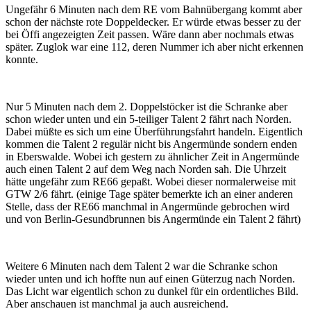
Ungefähr 6 Minuten nach dem RE vom Bahnübergang kommt aber
schon der nächste rote Doppeldecker. Er würde etwas besser zu der
bei Öffi angezeigten Zeit passen. Wäre dann aber nochmals etwas
später. Zuglok war eine 112, deren Nummer ich aber nicht erkennen
konnte.
Nur 5 Minuten nach dem 2. Doppelstöcker ist die Schranke aber
schon wieder unten und ein 5-teiliger Talent 2 fährt nach Norden.
Dabei müßte es sich um eine Überführungsfahrt handeln. Eigentlich
kommen die Talent 2 regulär nicht bis Angermünde sondern enden
in Eberswalde. Wobei ich gestern zu ähnlicher Zeit in Angermünde
auch einen Talent 2 auf dem Weg nach Norden sah. Die Uhrzeit
hätte ungefähr zum RE66 gepaßt. Wobei dieser normalerweise mit
GTW 2/6 fährt. (einige Tage später bemerkte ich an einer anderen
Stelle, dass der RE66 manchmal in Angermünde gebrochen wird
und von Berlin-Gesundbrunnen bis Angermünde ein Talent 2 fährt)
Weitere 6 Minuten nach dem Talent 2 war die Schranke schon
wieder unten und ich hoffte nun auf einen Güterzug nach Norden.
Das Licht war eigentlich schon zu dunkel für ein ordentliches Bild.
Aber anschauen ist manchmal ja auch ausreichend.