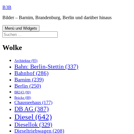
Zum
B3B
Inhalt
Bilder – Barnim, Brandenburg, Berlin und darüber hinaus
springen
Menü und Widgets
Suchen
nach:
Wolke
Architektur
(95)
Bahn: Berlin-Stettin
(337)
Bahnhof
(286)
Barnim
(239)
Berlin
(250)
BR243
(90)
Brücke
(88)
Chausseehaus
(177)
DB AG
(387)
Diesel
(642)
Diesellok
(329)
Dieseltriebwagen
(208)