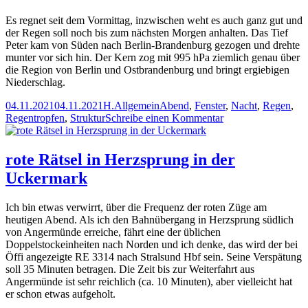
Es regnet seit dem Vormittag, inzwischen weht es auch ganz gut und
der Regen soll noch bis zum nächsten Morgen anhalten. Das Tief
Peter kam von Süden nach Berlin-Brandenburg gezogen und drehte
munter vor sich hin. Der Kern zog mit 995 hPa ziemlich genau über
die Region von Berlin und Ostbrandenburg und bringt ergiebigen
Niederschlag.
Veröffentlicht
Autor
Kategorien
Schlagwörter
04.11.2021
04.11.2021
H.
Allgemein
Abend
,
Fenster
,
Nacht
,
Regen
,
am
zu
Regentropfen
,
Struktur
Schreibe einen Kommentar
Regentropfen
rote Rätsel in Herzsprung in der
Uckermark
Ich bin etwas verwirrt, über die Frequenz der roten Züge am
heutigen Abend. Als ich den Bahnübergang in Herzsprung südlich
von Angermünde erreiche, fährt eine der üblichen
Doppelstockeinheiten nach Norden und ich denke, das wird der bei
Öffi angezeigte RE 3314 nach Stralsund Hbf sein. Seine Verspätung
soll 35 Minuten betragen. Die Zeit bis zur Weiterfahrt aus
Angermünde ist sehr reichlich (ca. 10 Minuten), aber vielleicht hat
er schon etwas aufgeholt.