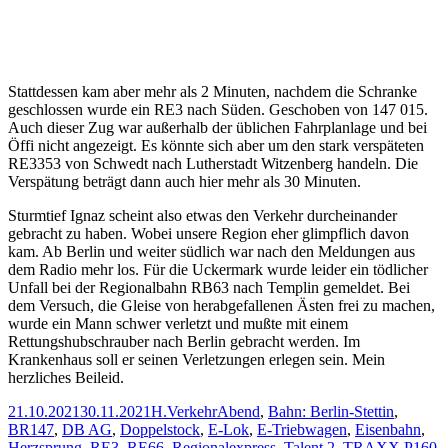
Stattdessen kam aber mehr als 2 Minuten, nachdem die Schranke
geschlossen wurde ein RE3 nach Süden. Geschoben von 147 015.
Auch dieser Zug war außerhalb der üblichen Fahrplanlage und bei
Öffi nicht angezeigt. Es könnte sich aber um den stark verspäteten
RE3353 von Schwedt nach Lutherstadt Witzenberg handeln. Die
Verspätung beträgt dann auch hier mehr als 30 Minuten.
Sturmtief Ignaz scheint also etwas den Verkehr durcheinander
gebracht zu haben. Wobei unsere Region eher glimpflich davon
kam. Ab Berlin und weiter südlich war nach den Meldungen aus
dem Radio mehr los. Für die Uckermark wurde leider ein tödlicher
Unfall bei der Regionalbahn RB63 nach Templin gemeldet. Bei
dem Versuch, die Gleise von herabgefallenen Ästen frei zu machen,
wurde ein Mann schwer verletzt und mußte mit einem
Rettungshubschrauber nach Berlin gebracht werden. Im
Krankenhaus soll er seinen Verletzungen erlegen sein. Mein
herzliches Beileid.
Veröffentlicht
Autor
Kategorien
Schlagwörter
21.10.2021
30.11.2021
H.
Verkehr
Abend
,
Bahn: Berlin-Stettin
,
am
BR147
,
DB AG
,
Doppelstock
,
E-Lok
,
E-Triebwagen
,
Eisenbahn
,
Herzsprung
,
RE3
,
RE66
,
Regionalexpress
,
Talent 2
,
TRAXX P160