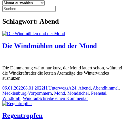
Archiv
Suchen
nach:
Schlagwort:
Abend
Die Windmühlen und der Mond
Die Dämmerung währt nur kurz, der Mond lauert schon, während
die Windkrafträder die letzten Atemzüge des Winterwindes
ausnutzen.
Veröffentlicht
Autor
Kategorien
Schlagwörter
06.01.2022
08.01.2022
H.
Unterwegs
A24
,
Abend
,
Abendhimmel
,
am
Mecklenburg-Vorpommern
,
Mond
,
Mondsichel
,
Peenetal
,
zu
Windkraft
,
Windrad
Schreibe einen Kommentar
Die
Windmühlen
und
Regentropfen
der
Mond