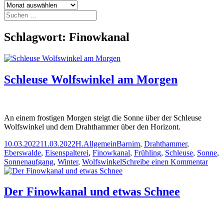
Archiv
Suchen
nach:
Schlagwort:
Finowkanal
Schleuse Wolfswinkel am Morgen
An einem frostigen Morgen steigt die Sonne über der Schleuse
Wolfswinkel und dem Drahthammer über den Horizont.
Veröffentlicht
Autor
Kategorien
Schlagwörter
10.03.2022
11.03.2022
H.
Allgemein
Barnim
,
Drahthammer
,
am
Eberswalde
,
Eisenspalterei
,
Finowkanal
,
Frühling
,
Schleuse
,
Sonne
,
zu
Sonnenaufgang
,
Winter
,
Wolfswinkel
Schreibe einen Kommentar
Schl
Wolf
am
Der Finowkanal und etwas Schnee
Mor