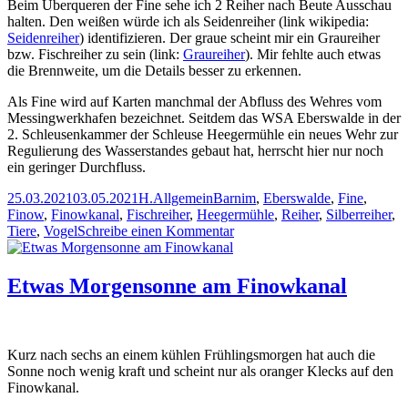
Beim Überqueren der Fine sehe ich 2 Reiher nach Beute Ausschau
halten. Den weißen würde ich als Seidenreiher (link wikipedia:
Seidenreiher
) identifizieren. Der graue scheint mir ein Graureiher
bzw. Fischreiher zu sein (link:
Graureiher
). Mir fehlte auch etwas
die Brennweite, um die Details besser zu erkennen.
Als Fine wird auf Karten manchmal der Abfluss des Wehres vom
Messingwerkhafen bezeichnet. Seitdem das WSA Eberswalde in der
2. Schleusenkammer der Schleuse Heegermühle ein neues Wehr zur
Regulierung des Wasserstandes gebaut hat, herrscht hier nur noch
ein geringer Durchfluss.
Veröffentlicht
Autor
Kategorien
Schlagwörter
25.03.2021
03.05.2021
H.
Allgemein
Barnim
,
Eberswalde
,
Fine
,
am
Finow
,
Finowkanal
,
Fischreiher
,
Heegermühle
,
Reiher
,
Silberreiher
,
zu
Tiere
,
Vogel
Schreibe einen Kommentar
2
Reiher
in
Etwas Morgensonne am Finowkanal
der
Fine
Kurz nach sechs an einem kühlen Frühlingsmorgen hat auch die
Sonne noch wenig kraft und scheint nur als oranger Klecks auf den
Finowkanal.