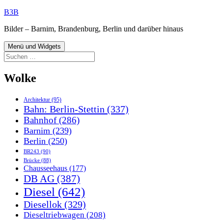
Zum
B3B
Inhalt
Bilder – Barnim, Brandenburg, Berlin und darüber hinaus
springen
Menü und Widgets
Suchen
nach:
Wolke
Architektur
(95)
Bahn: Berlin-Stettin
(337)
Bahnhof
(286)
Barnim
(239)
Berlin
(250)
BR243
(90)
Brücke
(88)
Chausseehaus
(177)
DB AG
(387)
Diesel
(642)
Diesellok
(329)
Dieseltriebwagen
(208)