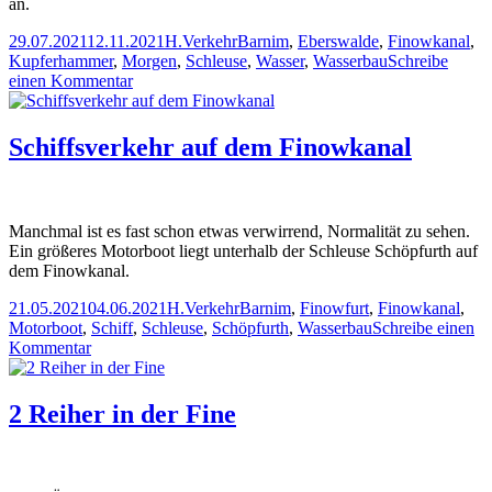
an.
Veröffentlicht
Autor
Kategorien
Schlagwörter
29.07.2021
12.11.2021
H.
Verkehr
Barnim
,
Eberswalde
,
Finowkanal
,
am
Kupferhammer
,
Morgen
,
Schleuse
,
Wasser
,
Wasserbau
Schreibe
zu
einen Kommentar
Unterhaupt
der
Schleuse
Schiffsverkehr auf dem Finowkanal
Kupferhammer
Manchmal ist es fast schon etwas verwirrend, Normalität zu sehen.
Ein größeres Motorboot liegt unterhalb der Schleuse Schöpfurth auf
dem Finowkanal.
Veröffentlicht
Autor
Kategorien
Schlagwörter
21.05.2021
04.06.2021
H.
Verkehr
Barnim
,
Finowfurt
,
Finowkanal
,
am
Motorboot
,
Schiff
,
Schleuse
,
Schöpfurth
,
Wasserbau
Schreibe einen
zu
Kommentar
Schiffsverkehr
auf
dem
2 Reiher in der Fine
Finowkanal