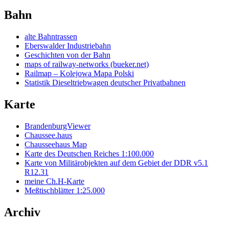
Bahn
alte Bahntrassen
Eberswalder Industriebahn
Geschichten von der Bahn
maps of railway-networks (bueker.net)
Railmap – Kolejowa Mapa Polski
Statistik Dieseltriebwagen deutscher Privatbahnen
Karte
BrandenburgViewer
Chaussee.haus
Chausseehaus Map
Karte des Deutschen Reiches 1:100.000
Karte von Militärobjekten auf dem Gebiet der DDR v5.1
R12.31
meine Ch.H-Karte
Meßtischblätter 1:25.000
Archiv