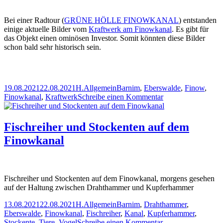
Bei einer Radtour (
GRÜNE HÖLLE FINOWKANAL
) entstanden
einige aktuelle Bilder vom
Kraftwerk am Finowkanal
. Es gibt für
das Objekt einen ominösen Investor. Somit könnten diese Bilder
schon bald sehr historisch sein.
Veröffentlicht
Autor
Kategorien
Schlagwörter
19.08.2021
22.08.2021
H.
Allgemein
Barnim
,
Eberswalde
,
Finow
,
am
zu
Finowkanal
,
Kraftwerk
Schreibe einen Kommentar
Das
Kraftwerk
am
Fischreiher und Stockenten auf dem
Finowkanal,
Finowkanal
gesehen
von
der
Südseite
Fischreiher und Stockenten auf dem Finowkanal, morgens gesehen
auf der Haltung zwischen Drahthammer und Kupferhammer
Veröffentlicht
Autor
Kategorien
Schlagwörter
13.08.2021
22.08.2021
H.
Allgemein
Barnim
,
Drahthammer
,
am
Eberswalde
,
Finowkanal
,
Fischreiher
,
Kanal
,
Kupferhammer
,
zu
Stockente
,
Tiere
,
Vogel
Schreibe einen Kommentar