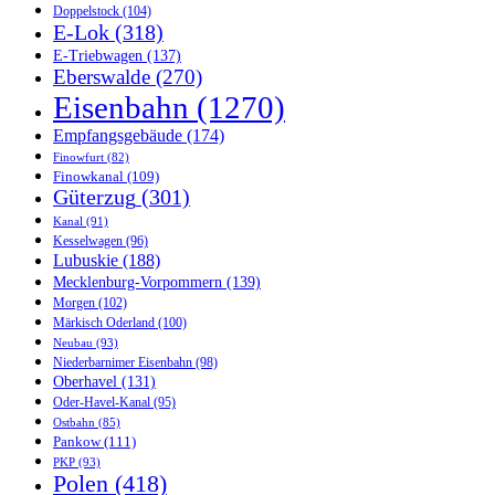
Doppelstock
(104)
E-Lok
(318)
E-Triebwagen
(137)
Eberswalde
(270)
Eisenbahn
(1270)
Empfangsgebäude
(174)
Finowfurt
(82)
Finowkanal
(109)
Güterzug
(301)
Kanal
(91)
Kesselwagen
(96)
Lubuskie
(188)
Mecklenburg-Vorpommern
(139)
Morgen
(102)
Märkisch Oderland
(100)
Neubau
(93)
Niederbarnimer Eisenbahn
(98)
Oberhavel
(131)
Oder-Havel-Kanal
(95)
Ostbahn
(85)
Pankow
(111)
PKP
(93)
Polen
(418)