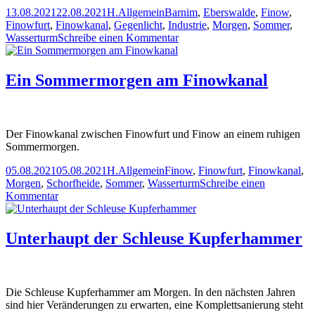
Veröffentlicht
Autor
Kategorien
Schlagwörter
13.08.2021
22.08.2021
H.
Allgemein
Barnim
,
Eberswalde
,
Finow
,
am
Finowfurt
,
Finowkanal
,
Gegenlicht
,
Industrie
,
Morgen
,
Sommer
,
zu
Wasserturm
Schreibe einen Kommentar
Wasserturm
und
Finowkanal
Ein Sommermorgen am Finowkanal
am
Morgen
Der Finowkanal zwischen Finowfurt und Finow an einem ruhigen
Sommermorgen.
Veröffentlicht
Autor
Kategorien
Schlagwörter
05.08.2021
05.08.2021
H.
Allgemein
Finow
,
Finowfurt
,
Finowkanal
,
am
Morgen
,
Schorfheide
,
Sommer
,
Wasserturm
Schreibe einen
zu
Kommentar
Ein
Sommermorgen
am
Unterhaupt der Schleuse Kupferhammer
Finowkanal
Die Schleuse Kupferhammer am Morgen. In den nächsten Jahren
sind hier Veränderungen zu erwarten, eine Komplettsanierung steht