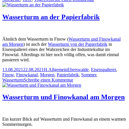
Fischreiher
und
Stockenten
Wasserturm an der Papierfabrik
auf
dem
Finowkanal
Ähnlich dem Wasserturm in Finow (
Wasserturm und Finowkanal
am Morgen
) ist auch der
Wasserturm von der Papierfabrik
in
Eisenspalterei eines der Wahrzeichen der Industriekultur im
Finowtal. Allerdings ist hier noch völlig offen, was damit einmal
passieren wird.
Veröffentlicht
Autor
Kategorien
Schlagwörter
13.08.2021
22.08.2021
H.
Allgemein
Eberswalde
,
Eisenspalterei
,
am
Finow
,
Finowkanal
,
Morgen
,
Papierfabrik
,
Sommer
,
zu
Wasserturm
Schreibe einen Kommentar
Wasserturm
an
der
Wasserturm und Finowkanal am Morgen
Papierfabrik
Ein kurzer Blick auf Wasserturm und Finowkanal an einem warmen
Sommermorgen.