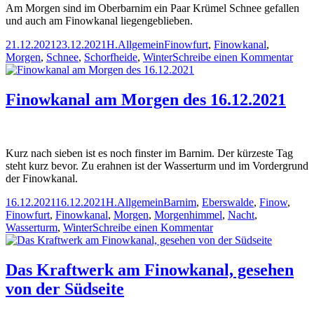
Am Morgen sind im Oberbarnim ein Paar Krümel Schnee gefallen
und auch am Finowkanal liegengeblieben.
Veröffentlicht
Autor
Kategorien
Schlagwörter
21.12.2021
23.12.2021
H.
Allgemein
Finowfurt
,
Finowkanal
,
am
zu
Morgen
,
Schnee
,
Schorfheide
,
Winter
Schreibe einen Kommentar
Der
Fino
und
Finowkanal am Morgen des 16.12.2021
etwa
Schn
Kurz nach sieben ist es noch finster im Barnim. Der kürzeste Tag
steht kurz bevor. Zu erahnen ist der Wasserturm und im Vordergrund
der Finowkanal.
Veröffentlicht
Autor
Kategorien
Schlagwörter
16.12.2021
16.12.2021
H.
Allgemein
Barnim
,
Eberswalde
,
Finow
,
am
Finowfurt
,
Finowkanal
,
Morgen
,
Morgenhimmel
,
Nacht
,
zu
Wasserturm
,
Winter
Schreibe einen Kommentar
Finowkanal
am
Morgen
Das Kraftwerk am Finowkanal, gesehen
des
von der Südseite
16.12.2021