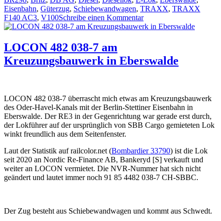
Eisenbahn
,
Güterzug
,
Schiebewandwagen
,
TRAXX
,
TRAXX
zu
F140 AC3
,
V100
Schreibe einen Kommentar
187
110
der
LOCON 482 038-7 am
DB
Kreuzungsbauwerk in Eberswalde
AG
am
Kreuzungsbauwerk
LOCON 482 038-7 überrascht mich etwas am Kreuzungsbauwerk
des Oder-Havel-Kanals mit der Berlin-Stettiner Eisenbahn in
Eberswalde. Der RE3 in der Gegenrichtung war gerade erst durch,
der Lokführer auf der ursprünglich von SBB Cargo gemieteten Lok
winkt freundlich aus dem Seitenfenster.
Laut der Statistik auf railcolor.net (
Bombardier 33790
) ist die Lok
seit 2020 an Nordic Re-Finance AB, Bankeryd [S] verkauft und
weiter an LOCON vermietet. Die NVR-Nummer hat sich nicht
geändert und lautet immer noch 91 85 4482 038-7 CH-SBBC.
Der Zug besteht aus Schiebewandwagen und kommt aus Schwedt.