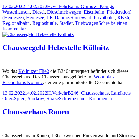
Veröffentlicht
Autor
Kategorien
Schlagwörter
13.02.2022
14.02.2022
H.
Verkehr
Bahn: Grunow–Königs
am
Wusterhausen
,
Diesel
,
Dieseltriebwagen
,
Eisenbahn
,
Friedersdorf
(Heidesee)
,
Heidesee
,
LK Dahme-Spreewald
,
Privatbahn
,
RB36
,
Regionalbahn
,
Regioshuttle
,
Stadler
,
Triebwagen
Schreibe einen
zu
Kommentar
VT005
der
NEB
Chausseegeld-Hebestelle Köllnitz
kurz
vor
Friedersdorf
Wo das
Köllnitzer Fließ
die B246 unterquert befindet sich dieses
Chausseehaus. Das Chausseehaus gehört zum
Wohnplatz
Fischerhaus Köllnitz
, der eine jahrhundertealte Geschichte hat.
Veröffentlicht
Autor
Kategorien
Schlagwörter
13.02.2022
14.02.2022
H.
Verkehr
B246
,
Chausseehaus
,
Landkreis
am
zu
Oder-Spree
,
Storkow
,
Straße
Schreibe einen Kommentar
Chausseegeld
Hebestelle
Chausseehaus Rauen
Köllnitz
Chausseehaus in Rauen, L361 zwischen Fürstenwalde und Storkow