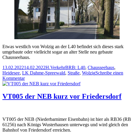
Etwas westlich von Wolzig an der L40 befindet sich dieses stark
umgebaute oder vielleicht sogar an alter Stelle neu gebaute
Chausseehaus.
Veröffentlicht
Autor
Kategorien
Schlagwörter
13.02.2022
14.02.2022
H.
Verkehr
BRB: L40
,
Chausseehaus
,
am
Heidesee
,
LK Dahme-Spreewald
,
Straße
,
Wolzig
Schreibe einen
zu
Kommentar
Chausseehaus
Wolzig
VT005 der NEB kurz vor Friedersdorf
VT005 der NEB (Niederbarnimer Eisenbahn) ist hier als RB36 (RB
61256) nach Königs Wusterhausen unterwegs und wird gleich den
Bahnhof von Friedersdorf erreichen.