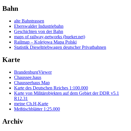
Bahn
alte Bahntrassen
Eberswalder Industriebahn
Geschichten von der Bahn
maps of railway-networks (bueker.net)
Railmap – Kolejowa Mapa Polski
Statistik Dieseltriebwagen deutscher Privatbahnen
Karte
BrandenburgViewer
Chaussee.haus
Chausseehaus Map
Karte des Deutschen Reiches 1:100.000
Karte von Militärobjekten auf dem Gebiet der DDR v5.1
R12.31
meine Ch.H-Karte
Meßtischblätter 1:25.000
Archiv