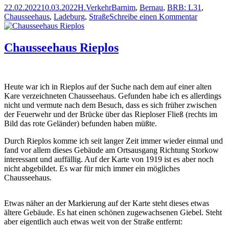
Veröffentlicht
Autor
Kategorien
Schlagwörter
22.02.2022
10.03.2022
H.
Verkehr
Barnim
,
Bernau
,
BRB: L31
,
am
zu
Chausseehaus
,
Ladeburg
,
Straße
Schreibe einen Kommentar
Chaussee
Ladeburg
Chausseehaus Rieplos
Heute war ich in Rieplos auf der Suche nach dem auf einer alten
Kare verzeichneten Chausseehaus. Gefunden habe ich es allerdings
nicht und vermute nach dem Besuch, dass es sich früher zwischen
der Feuerwehr und der Brücke über das Rieploser Fließ (rechts im
Bild das rote Geländer) befunden haben müßte.
Durch Rieplos komme ich seit langer Zeit immer wieder einmal und
fand vor allem dieses Gebäude am Ortsausgang Richtung Storkow
interessant und auffällig. Auf der Karte von 1919 ist es aber noch
nicht abgebildet. Es war für mich immer ein mögliches
Chausseehaus.
Etwas näher an der Markierung auf der Karte steht dieses etwas
ältere Gebäude. Es hat einen schönen zugewachsenen Giebel. Steht
aber eigentlich auch etwas weit von der Straße entfernt: