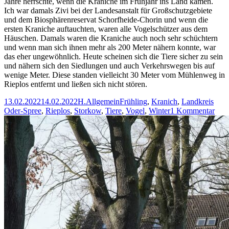
Jahre herrschte, wenn die Kraniche im Frühjahr ins Land kamen.
Ich war damals Zivi bei der Landesanstalt für Großschutzgebiete
und dem Biosphärenreservat Schorfheide-Chorin und wenn die
ersten Kraniche auftauchten, waren alle Vogelschützer aus dem
Häuschen. Damals waren die Kraniche auch noch sehr schüchtern
und wenn man sich ihnen mehr als 200 Meter nähern konnte, war
das eher ungewöhnlich. Heute scheinen sich die Tiere sicher zu sein
und nähern sich den Siedlungen und auch Verkehrswegen bis auf
wenige Meter. Diese standen vielleicht 30 Meter vom Mühlenweg in
Rieplos entfernt und ließen sich nicht stören.
Veröffentlicht
Autor
Kategorien
Schlagwörter
13.02.2022
14.02.2022
H.
Allgemein
Frühling
,
Kranich
,
Landkreis
am
zu
Oder-Spree
,
Rieplos
,
Storkow
,
Tiere
,
Vogel
,
Winter
1 Kommentar
Kran
bei
Riep