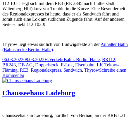
112 101-1 legt sich mit dem RE3 (RE 3345 nach Lutherstadt
Wittenberg Hbf) kurz vor Trebbin in die Kurve. Eine Besonderheit
des Regionalexpresses ist heute, dass er als Sandwich fährt und
somit auch eine Lok am südlichen Zugende fährt. Auf der anderen
Seite schiebt 112 102-9.
Thyrow liegt etwas südlich von Ludwigsfelde an der
Anhalter Bahn
(Bahnstrecke Berlin–Halle)
.
Veröffentlicht
Autor
Kategorien
Schlagwörter
06.03.2022
08.03.2022
H.
Verkehr
Bahn: Berlin–Halle
,
BR112
,
am
BR243
,
DB AG
,
Doppelstock
,
E-Lok
,
Eisenbahn
,
LK Teltow-
Fläming
,
RE3
,
Regionalexpress
,
Sandwich
,
Thyrow
Schreibe einen
zu
Kommentar
112
101-
1
Chausseehaus Ladeburg
kurz
vor
Trebbin
Chausseehaus in Ladeburg, nördlich von Bernau, an der BRB L31