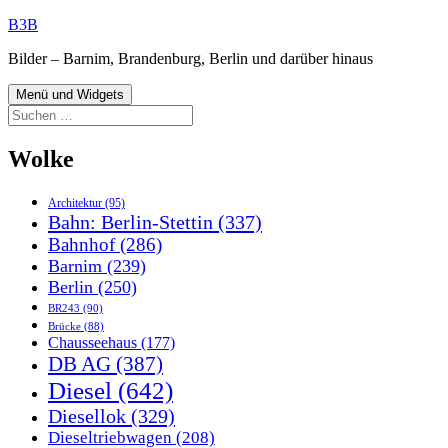
Zum
B3B
Inhalt
Bilder – Barnim, Brandenburg, Berlin und darüber hinaus
springen
Menü und Widgets
Suchen
nach:
Wolke
Architektur
(95)
Bahn: Berlin-Stettin
(337)
Bahnhof
(286)
Barnim
(239)
Berlin
(250)
BR243
(90)
Brücke
(88)
Chausseehaus
(177)
DB AG
(387)
Diesel
(642)
Diesellok
(329)
Dieseltriebwagen
(208)