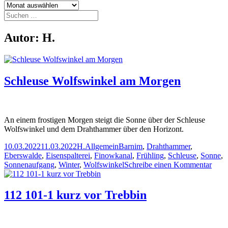
Archiv
Suchen
nach:
Autor:
H.
Schleuse Wolfswinkel am Morgen
An einem frostigen Morgen steigt die Sonne über der Schleuse
Wolfswinkel und dem Drahthammer über den Horizont.
Veröffentlicht
Autor
Kategorien
Schlagwörter
10.03.2022
11.03.2022
H.
Allgemein
Barnim
,
Drahthammer
,
am
Eberswalde
,
Eisenspalterei
,
Finowkanal
,
Frühling
,
Schleuse
,
Sonne
,
zu
Sonnenaufgang
,
Winter
,
Wolfswinkel
Schreibe einen Kommentar
Schl
Wolf
am
112 101-1 kurz vor Trebbin
Mor