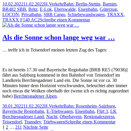
Veröffentlicht
Autor
Kategorien
Schlagwörter
10.02.2022
11.02.2022
H.
Verkehr
Bahn: Berlin-Stettin
,
Barnim
,
am
BR482 SBB
,
Britz
,
E-Lok
,
Eberswalde
,
Eisenbahn
,
Güterzug
,
LOCON
,
Privatbahn
,
SBB Cargo
,
Schiebewandwagen
,
TRAXX
,
zu
TRAXX F140 AC2
Schreibe einen Kommentar
LOCON
482
038-
Als die Sonne schon lange weg war …
7
am
… treffe ich in Teisendorf meinen letzten Zug des Tages:
Kreuzungsbauwerk
in
Eberswalde
Es ist bereits 17.30 und Bayerische Regiobahn [BRB RE5 (79038)]
fährt aus Salzburg kommend in den Bahnhof von Teisendorf im
Landkreis Berchtesgadener Land ein. Die Sonne ist vor ca. 30
Minuten hinter dem Horizont verschwunden, beleuchtet aber immer
noch etwas die Wolken oberhalb der (wenn ich es richtig zugeordnet
habe)
Berchtesgadener Alpen
.
Veröffentlicht
Autor
Kategorien
Schlagwörter
30.01.2022
11.02.2022
H.
Verkehr
Bahn: Rosenheim–Salzburg
,
am
Bayerische Regiobahn
,
E-Triebwagen
,
Eisenbahn
,
Flirt 3
,
LK
Berchtesgadener Land
,
Nacht
,
Oberbayern
,
Regionalexpress
,
zu
Teisendorf
,
Transdev
,
Triebwagen
Schreibe einen Kommentar
Seitennummerierung
Seite
Seite
Seite
Als
1
2
…
211
Nächste Seite