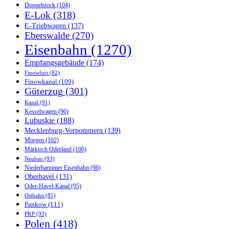
Doppelstock
(104)
E-Lok
(318)
E-Triebwagen
(137)
Eberswalde
(270)
Eisenbahn
(1270)
Empfangsgebäude
(174)
Finowfurt
(82)
Finowkanal
(109)
Güterzug
(301)
Kanal
(91)
Kesselwagen
(96)
Lubuskie
(188)
Mecklenburg-Vorpommern
(139)
Morgen
(102)
Märkisch Oderland
(100)
Neubau
(93)
Niederbarnimer Eisenbahn
(98)
Oberhavel
(131)
Oder-Havel-Kanal
(95)
Ostbahn
(85)
Pankow
(111)
PKP
(93)
Polen
(418)