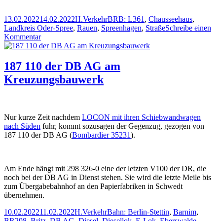
Veröffentlicht
Autor
Kategorien
Schlagwörter
13.02.2022
14.02.2022
H.
Verkehr
BRB: L361
,
Chausseehaus
,
am
Landkreis Oder-Spree
,
Rauen
,
Spreenhagen
,
Straße
Schreibe einen
zu
Kommentar
Chausseehaus
Rauen
187 110 der DB AG am
Kreuzungsbauwerk
Nur kurze Zeit nachdem
LOCON mit ihren Schiebwandwagen
nach Süden
fuhr, kommt sozusagen der Gegenzug, gezogen von
187 110 der DB AG (
Bombardier 35231
).
Am Ende hängt mit 298 326-0 eine der letzten V100 der DR, die
noch bei der DB AG in Dienst stehen. Sie wird die letzte Meile bis
zum Übergabebahnhof an den Papierfabriken in Schwedt
übernehmen.
Veröffentlicht
Autor
Kategorien
Schlagwörter
10.02.2022
11.02.2022
H.
Verkehr
Bahn: Berlin-Stettin
,
Barnim
,
am
BR298
,
Britz
,
DB AG
,
Diesel
,
Diesellok
,
E-Lok
,
Eberswalde
,