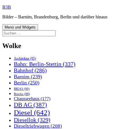
Zum
B3B
Inhalt
Bilder – Barnim, Brandenburg, Berlin und darüber hinaus
springen
Menü und Widgets
Suchen
nach:
Wolke
Architektur
(95)
Bahn: Berlin-Stettin
(337)
Bahnhof
(286)
Barnim
(239)
Berlin
(250)
BR243
(90)
Brücke
(88)
Chausseehaus
(177)
DB AG
(387)
Diesel
(642)
Diesellok
(329)
Dieseltriebwagen
(208)