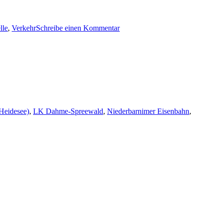
zu
lle
,
Verkehr
Schreibe einen Kommentar
eine
alte
Tankstelle
mit
alten
Versprechungen
(Heidesee)
,
LK Dahme-Spreewald
,
Niederbarnimer Eisenbahn
,