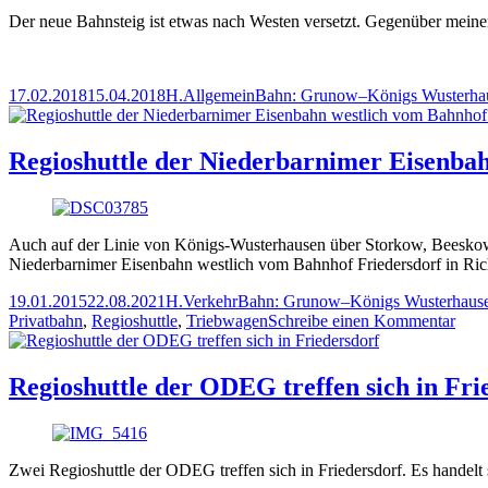
Der neue Bahnsteig ist etwas nach Westen versetzt. Gegenüber mein
Veröffentlicht
Autor
Kategorien
Schlagwörter
17.02.2018
15.04.2018
H.
Allgemein
Bahn: Grunow–Königs Wusterha
am
Regioshuttle der Niederbarnimer Eisenba
Auch auf der Linie von Königs-Wusterhausen über Storkow, Beeskow 
Niederbarnimer Eisenbahn westlich vom Bahnhof Friedersdorf in Ri
Veröffentlicht
Autor
Kategorien
Schlagwörter
19.01.2015
22.08.2021
H.
Verkehr
Bahn: Grunow–Königs Wusterhaus
am
zu
Privatbahn
,
Regioshuttle
,
Triebwagen
Schreibe einen Kommentar
Regi
der
Nied
Regioshuttle der ODEG treffen sich in Fri
Eise
west
vom
Bah
Zwei Regioshuttle der ODEG treffen sich in Friedersdorf. Es handel
Frie