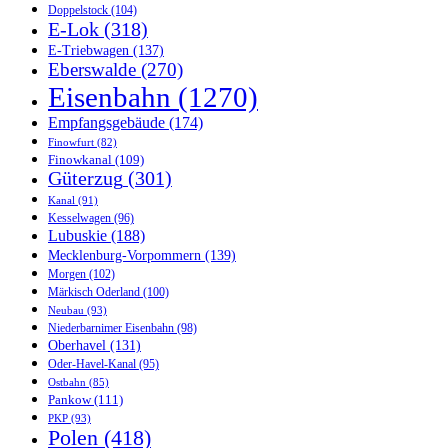
Doppelstock
(104)
E-Lok
(318)
E-Triebwagen
(137)
Eberswalde
(270)
Eisenbahn
(1270)
Empfangsgebäude
(174)
Finowfurt
(82)
Finowkanal
(109)
Güterzug
(301)
Kanal
(91)
Kesselwagen
(96)
Lubuskie
(188)
Mecklenburg-Vorpommern
(139)
Morgen
(102)
Märkisch Oderland
(100)
Neubau
(93)
Niederbarnimer Eisenbahn
(98)
Oberhavel
(131)
Oder-Havel-Kanal
(95)
Ostbahn
(85)
Pankow
(111)
PKP
(93)
Polen
(418)