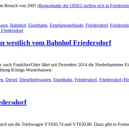
em Besuch von 2005 (
Regioshuttle der ODEG treffen sich in Friedersdo
usen
,
Bahnhof
,
Eisenbahn
,
Empfangsgebäude
,
Friedersdorf
,
Friedersdo
hn westlich vom Bahnhof Friedersdorf
nach Frankfurt/Oder fährt seit Dezember 2014 die Niederbarnimer Eis
chtung Königs-Wusterhausen.
en
,
Diesel
,
Dieseltriebwagen
,
Eisenbahn
,
Friedersdorf
,
Friedersdorf (He
oshuttle
erbarnimer
edersdorf
nbahn
lich
nhof
t sich um die Triebwagen VT650.74 und VT650.80. Dazu gibt es Formsi
dersdorf