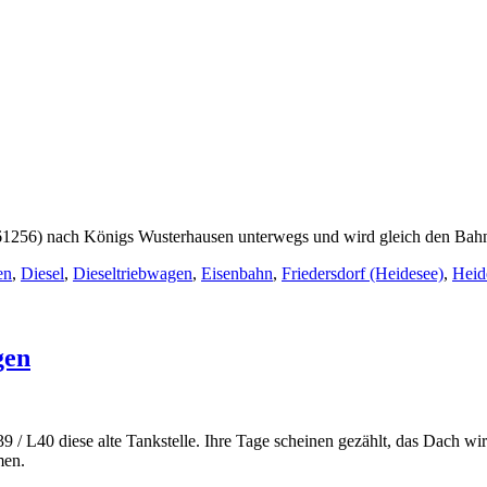
1256) nach Königs Wusterhausen unterwegs und wird gleich den Bahnh
en
,
Diesel
,
Dieseltriebwagen
,
Eisenbahn
,
Friedersdorf (Heidesee)
,
Heid
gen
dorf
39 / L40 diese alte Tankstelle. Ihre Tage scheinen gezählt, das Dach
men.