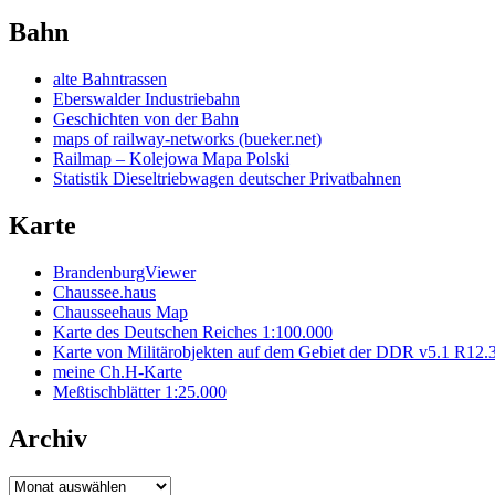
Bahn
alte Bahntrassen
Eberswalder Industriebahn
Geschichten von der Bahn
maps of railway-networks (bueker.net)
Railmap – Kolejowa Mapa Polski
Statistik Dieseltriebwagen deutscher Privatbahnen
Karte
BrandenburgViewer
Chaussee.haus
Chausseehaus Map
Karte des Deutschen Reiches 1:100.000
Karte von Militärobjekten auf dem Gebiet der DDR v5.1 R12.
meine Ch.H-Karte
Meßtischblätter 1:25.000
Archiv
Archiv