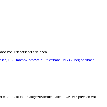
of von Friedersdorf erreichen.
esee
,
LK Dahme-Spreewald
,
Privatbahn
,
RB36
,
Regionalbahn
,
 wird wohl nicht mehr lange zusammenhalten. Das Versprechen von