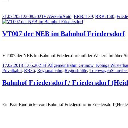
Veröffentlicht
Autor
Kategorien
Schlagwörter
31.07.2021
22.08.2021
H.
Verkehr
Auto
,
BRB: L39
,
BRB: L40
,
Friede
am
VT007 der NEB im Bahnhof Friedersdorf
VT007 der NEB im Bahnhof Friedersdorf auf der Weiterfahrt über S
Veröffentlicht
Autor
Kategorien
Schlagwörter
17.02.2018
11.05.2021
H.
Allgemein
Bahn: Grunow–Königs Wusterha
am
Privatbahn
,
RB36
,
Regionalbahn
,
Regioshuttle
,
Triebwagen
Schreibe
Bahnhof Friedersdorf / Friedersdorf (Heid
Ein Paar Eindrücke vom Bahnhof Friedersdorf in Friedersdorf (Heide