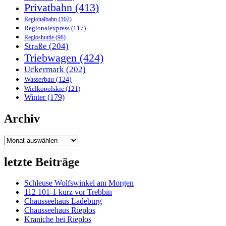
Privatbahn
(413)
Regionalbahn
(102)
Regionalexpress
(117)
Regioshuttle
(98)
Straße
(204)
Triebwagen
(424)
Uckermark
(202)
Wasserbau
(124)
Wielkopolskie
(121)
Winter
(179)
Archiv
Archiv
letzte Beiträge
Schleuse Wolfswinkel am Morgen
112 101-1 kurz vor Trebbin
Chausseehaus Ladeburg
Chausseehaus Rieplos
Kraniche bei Rieplos