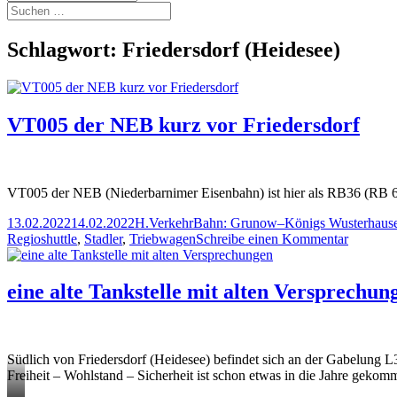
Suchen
nach:
Schlagwort:
Friedersdorf (Heidesee)
VT005 der NEB kurz vor Friedersdorf
VT005 der NEB (Niederbarnimer Eisenbahn) ist hier als RB36 (RB 6
Veröffentlicht
Autor
Kategorien
Schlagwörter
13.02.2022
14.02.2022
H.
Verkehr
Bahn: Grunow–Königs Wusterhaus
am
zu
Regioshuttle
,
Stadler
,
Triebwagen
Schreibe einen Kommentar
VT005
der
NEB
eine alte Tankstelle mit alten Versprechun
kurz
vor
Frieders
Südlich von Friedersdorf (Heidesee) befindet sich an der Gabelung L
Freiheit – Wohlstand – Sicherheit ist schon etwas in die Jahre gekom