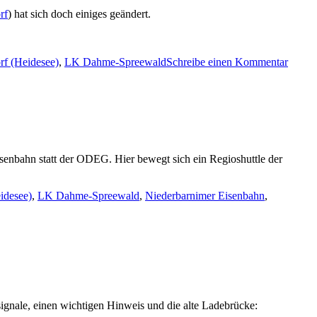
rf
) hat sich doch einiges geändert.
zu
rf (Heidesee)
,
LK Dahme-Spreewald
Schreibe einen Kommentar
Bahnh
Friede
/
Friede
(Heide
enbahn statt der ODEG. Hier bewegt sich ein Regioshuttle der
idesee)
,
LK Dahme-Spreewald
,
Niederbarnimer Eisenbahn
,
gnale, einen wichtigen Hinweis und die alte Ladebrücke: