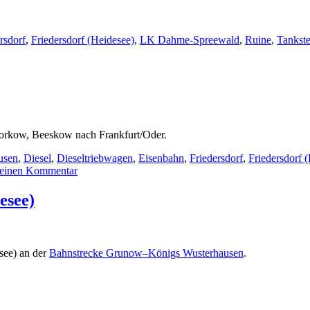
rsdorf
,
Friedersdorf (Heidesee)
,
LK Dahme-Spreewald
,
Ruine
,
Tankste
torkow, Beeskow nach Frankfurt/Oder.
usen
,
Diesel
,
Dieseltriebwagen
,
Eisenbahn
,
Friedersdorf
,
Friedersdorf 
zu
 einen Kommentar
VT007
der
esee)
NEB
im
Bahnhof
Friedersdorf
see) an der
Bahnstrecke Grunow–Königs Wusterhausen
.