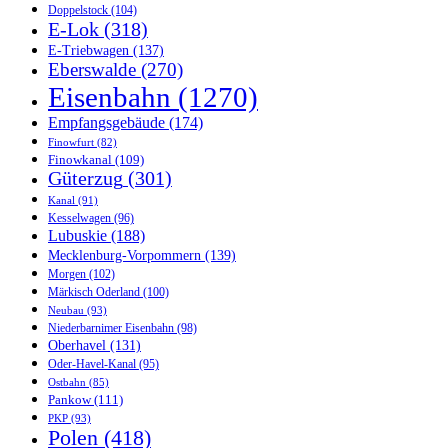
Doppelstock
(104)
E-Lok
(318)
E-Triebwagen
(137)
Eberswalde
(270)
Eisenbahn
(1270)
Empfangsgebäude
(174)
Finowfurt
(82)
Finowkanal
(109)
Güterzug
(301)
Kanal
(91)
Kesselwagen
(96)
Lubuskie
(188)
Mecklenburg-Vorpommern
(139)
Morgen
(102)
Märkisch Oderland
(100)
Neubau
(93)
Niederbarnimer Eisenbahn
(98)
Oberhavel
(131)
Oder-Havel-Kanal
(95)
Ostbahn
(85)
Pankow
(111)
PKP
(93)
Polen
(418)