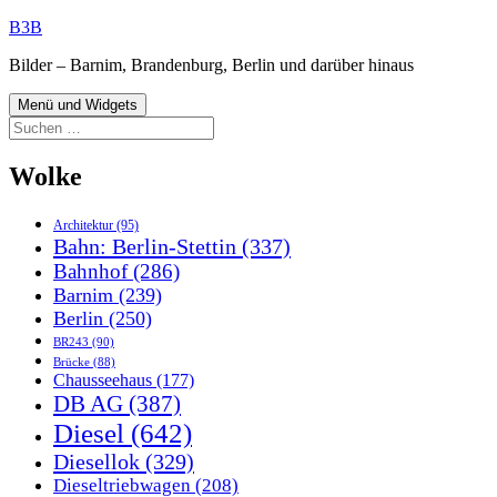
Zum
B3B
Inhalt
Bilder – Barnim, Brandenburg, Berlin und darüber hinaus
springen
Menü und Widgets
Suchen
nach:
Wolke
Architektur
(95)
Bahn: Berlin-Stettin
(337)
Bahnhof
(286)
Barnim
(239)
Berlin
(250)
BR243
(90)
Brücke
(88)
Chausseehaus
(177)
DB AG
(387)
Diesel
(642)
Diesellok
(329)
Dieseltriebwagen
(208)