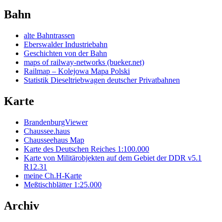
Bahn
alte Bahntrassen
Eberswalder Industriebahn
Geschichten von der Bahn
maps of railway-networks (bueker.net)
Railmap – Kolejowa Mapa Polski
Statistik Dieseltriebwagen deutscher Privatbahnen
Karte
BrandenburgViewer
Chaussee.haus
Chausseehaus Map
Karte des Deutschen Reiches 1:100.000
Karte von Militärobjekten auf dem Gebiet der DDR v5.1
R12.31
meine Ch.H-Karte
Meßtischblätter 1:25.000
Archiv