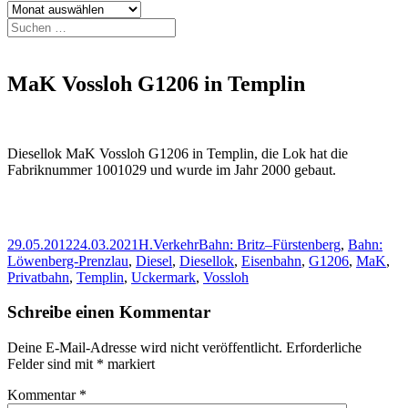
Archiv
Suchen
nach:
MaK Vossloh G1206 in Templin
Diesellok MaK Vossloh G1206 in Templin, die Lok hat die
Fabriknummer 1001029 und wurde im Jahr 2000 gebaut.
Veröffentlicht
Autor
Kategorien
Schlagwörter
29.05.2012
24.03.2021
H.
Verkehr
Bahn: Britz–Fürstenberg
,
Bahn:
am
Löwenberg-Prenzlau
,
Diesel
,
Diesellok
,
Eisenbahn
,
G1206
,
MaK
,
Privatbahn
,
Templin
,
Uckermark
,
Vossloh
Schreibe einen Kommentar
Deine E-Mail-Adresse wird nicht veröffentlicht.
Erforderliche
Felder sind mit
*
markiert
Kommentar
*