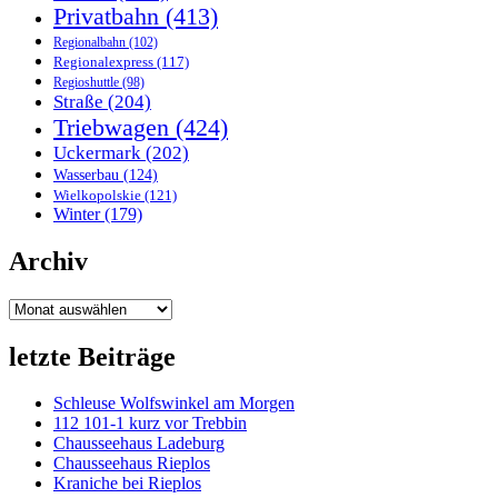
Privatbahn
(413)
Regionalbahn
(102)
Regionalexpress
(117)
Regioshuttle
(98)
Straße
(204)
Triebwagen
(424)
Uckermark
(202)
Wasserbau
(124)
Wielkopolskie
(121)
Winter
(179)
Archiv
Archiv
letzte Beiträge
Schleuse Wolfswinkel am Morgen
112 101-1 kurz vor Trebbin
Chausseehaus Ladeburg
Chausseehaus Rieplos
Kraniche bei Rieplos