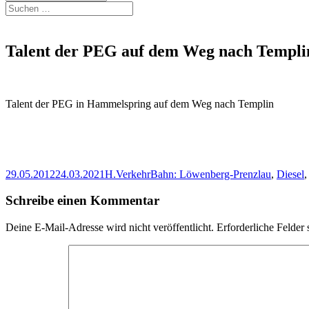
Suchen
nach:
Talent der PEG auf dem Weg nach Templi
Talent der PEG in Hammelspring auf dem Weg nach Templin
Veröffentlicht
Autor
Kategorien
Schlagwörter
29.05.2012
24.03.2021
H.
Verkehr
Bahn: Löwenberg-Prenzlau
,
Diesel
am
Schreibe einen Kommentar
Deine E-Mail-Adresse wird nicht veröffentlicht.
Erforderliche Felder 