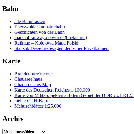
Bahn
alte Bahntrassen
Eberswalder Industriebahn
Geschichten von der Bahn
maps of railway-networks (bueker.net)
Railmap – Kolejowa Mapa Polski
Statistik Dieseltriebwagen deutscher Privatbahnen
Karte
BrandenburgViewer
Chaussee.haus
Chausseehaus Map
Karte des Deutschen Reiches 1:100.000
Karte von Militärobjekten auf dem Gebiet der DDR v5.1 R12.
meine Ch.H-Karte
Meßtischblätter 1:25.000
Archiv
Archiv