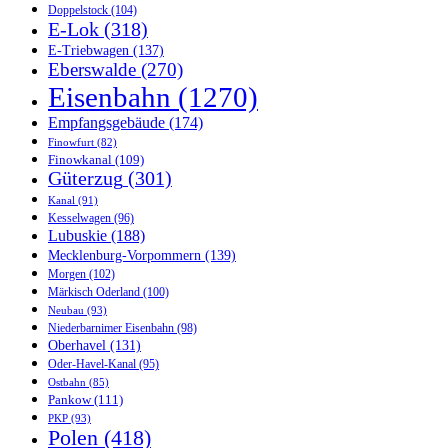
Doppelstock
(104)
E-Lok
(318)
E-Triebwagen
(137)
Eberswalde
(270)
Eisenbahn
(1270)
Empfangsgebäude
(174)
Finowfurt
(82)
Finowkanal
(109)
Güterzug
(301)
Kanal
(91)
Kesselwagen
(96)
Lubuskie
(188)
Mecklenburg-Vorpommern
(139)
Morgen
(102)
Märkisch Oderland
(100)
Neubau
(93)
Niederbarnimer Eisenbahn
(98)
Oberhavel
(131)
Oder-Havel-Kanal
(95)
Ostbahn
(85)
Pankow
(111)
PKP
(93)
Polen
(418)