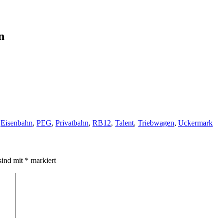
n
,
Eisenbahn
,
PEG
,
Privatbahn
,
RB12
,
Talent
,
Triebwagen
,
Uckermark
sind mit
*
markiert