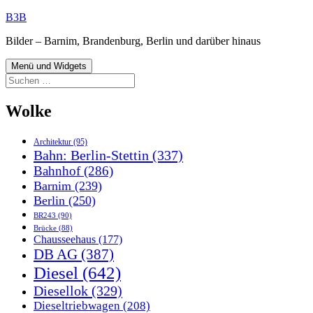
Zum
B3B
Inhalt
Bilder – Barnim, Brandenburg, Berlin und darüber hinaus
springen
Menü und Widgets
Suchen
nach:
Wolke
Architektur
(95)
Bahn: Berlin-Stettin
(337)
Bahnhof
(286)
Barnim
(239)
Berlin
(250)
BR243
(90)
Brücke
(88)
Chausseehaus
(177)
DB AG
(387)
Diesel
(642)
Diesellok
(329)
Dieseltriebwagen
(208)