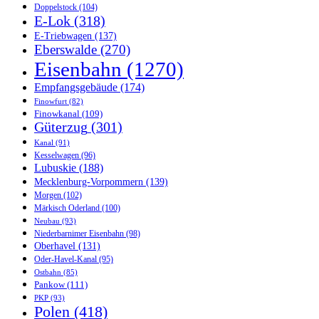
Doppelstock
(104)
E-Lok
(318)
E-Triebwagen
(137)
Eberswalde
(270)
Eisenbahn
(1270)
Empfangsgebäude
(174)
Finowfurt
(82)
Finowkanal
(109)
Güterzug
(301)
Kanal
(91)
Kesselwagen
(96)
Lubuskie
(188)
Mecklenburg-Vorpommern
(139)
Morgen
(102)
Märkisch Oderland
(100)
Neubau
(93)
Niederbarnimer Eisenbahn
(98)
Oberhavel
(131)
Oder-Havel-Kanal
(95)
Ostbahn
(85)
Pankow
(111)
PKP
(93)
Polen
(418)