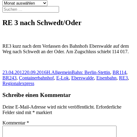
Archiv
Suchen
nach:
RE 3 nach Schwedt/Oder
RE3 kurz nach dem Verlassen des Bahnhofs Eberswalde auf dem
Weg nach Schwedt an der Oder. Am Zugschluss schiebt 114 017.
Veröffentlicht
Autor
Kategorien
Schlagwörter
23.04.2012
20.09.2016
H.
Allgemein
Bahn: Berlin-Stettin
,
BR114
,
am
BR243
,
Containerbahnhof
,
E-Lok
,
Eberswalde
,
Eisenbahn
,
RE3
,
Regionalexpress
Schreibe einen Kommentar
Deine E-Mail-Adresse wird nicht veröffentlicht.
Erforderliche
Felder sind mit
*
markiert
Kommentar
*