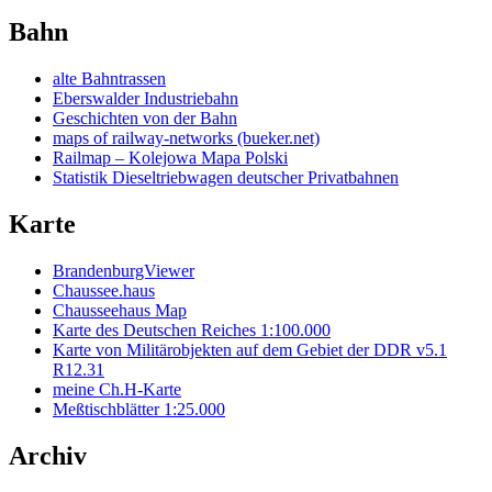
Bahn
alte Bahntrassen
Eberswalder Industriebahn
Geschichten von der Bahn
maps of railway-networks (bueker.net)
Railmap – Kolejowa Mapa Polski
Statistik Dieseltriebwagen deutscher Privatbahnen
Karte
BrandenburgViewer
Chaussee.haus
Chausseehaus Map
Karte des Deutschen Reiches 1:100.000
Karte von Militärobjekten auf dem Gebiet der DDR v5.1
R12.31
meine Ch.H-Karte
Meßtischblätter 1:25.000
Archiv