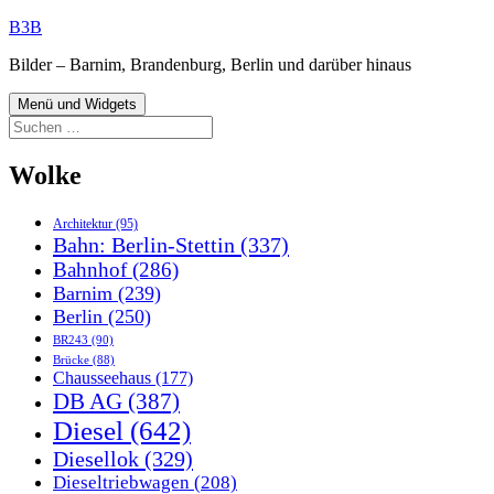
Zum
B3B
Inhalt
Bilder – Barnim, Brandenburg, Berlin und darüber hinaus
springen
Menü und Widgets
Suchen
nach:
Wolke
Architektur
(95)
Bahn: Berlin-Stettin
(337)
Bahnhof
(286)
Barnim
(239)
Berlin
(250)
BR243
(90)
Brücke
(88)
Chausseehaus
(177)
DB AG
(387)
Diesel
(642)
Diesellok
(329)
Dieseltriebwagen
(208)