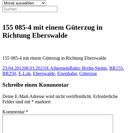
Archiv
Suchen
nach:
155 085-4 mit einem Güterzug in
Richtung Eberswalde
155 085-4 mit einem Güterzug in Richtung Eberswalde
Veröffentlicht
Autor
Kategorien
Schlagwörter
23.04.2012
08.03.2021
H.
Allgemein
Bahn: Berlin-Stettin
,
BR155
,
am
BR250
,
E-Lok
,
Eberswalde
,
Eisenbahn
,
Güterzug
Schreibe einen Kommentar
Deine E-Mail-Adresse wird nicht veröffentlicht.
Erforderliche
Felder sind mit
*
markiert
Kommentar
*