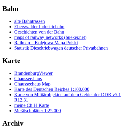
Bahn
alte Bahntrassen
Eberswalder Industriebahn
Geschichten von der Bahn
maps of railway-networks (bueker.net)
Railmap – Kolejowa Mapa Polski
Statistik Dieseltriebwagen deutscher Privatbahnen
Karte
BrandenburgViewer
Chaussee.haus
Chausseehaus Map
Karte des Deutschen Reiches 1:100.000
Karte von Militärobjekten auf dem Gebiet der DDR v5.1
R12.31
meine Ch.H-Karte
Meßtischblätter 1:25.000
Archiv