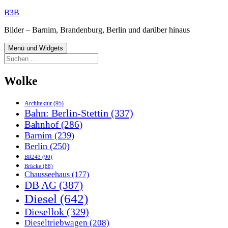
Zum
B3B
Inhalt
Bilder – Barnim, Brandenburg, Berlin und darüber hinaus
springen
Menü und Widgets
Suchen
nach:
Wolke
Architektur
(95)
Bahn: Berlin-Stettin
(337)
Bahnhof
(286)
Barnim
(239)
Berlin
(250)
BR243
(90)
Brücke
(88)
Chausseehaus
(177)
DB AG
(387)
Diesel
(642)
Diesellok
(329)
Dieseltriebwagen
(208)