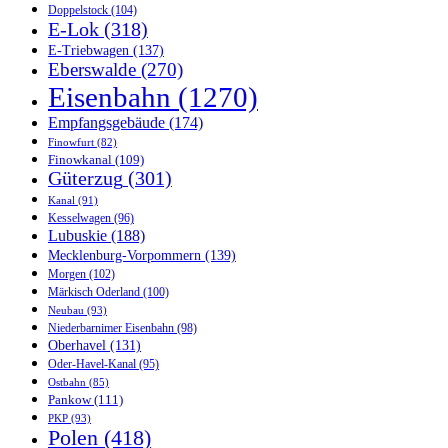
Doppelstock
(104)
E-Lok
(318)
E-Triebwagen
(137)
Eberswalde
(270)
Eisenbahn
(1270)
Empfangsgebäude
(174)
Finowfurt
(82)
Finowkanal
(109)
Güterzug
(301)
Kanal
(91)
Kesselwagen
(96)
Lubuskie
(188)
Mecklenburg-Vorpommern
(139)
Morgen
(102)
Märkisch Oderland
(100)
Neubau
(93)
Niederbarnimer Eisenbahn
(98)
Oberhavel
(131)
Oder-Havel-Kanal
(95)
Ostbahn
(85)
Pankow
(111)
PKP
(93)
Polen
(418)