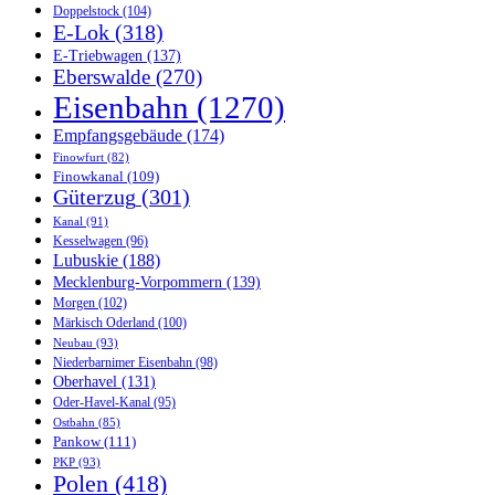
Doppelstock
(104)
E-Lok
(318)
E-Triebwagen
(137)
Eberswalde
(270)
Eisenbahn
(1270)
Empfangsgebäude
(174)
Finowfurt
(82)
Finowkanal
(109)
Güterzug
(301)
Kanal
(91)
Kesselwagen
(96)
Lubuskie
(188)
Mecklenburg-Vorpommern
(139)
Morgen
(102)
Märkisch Oderland
(100)
Neubau
(93)
Niederbarnimer Eisenbahn
(98)
Oberhavel
(131)
Oder-Havel-Kanal
(95)
Ostbahn
(85)
Pankow
(111)
PKP
(93)
Polen
(418)