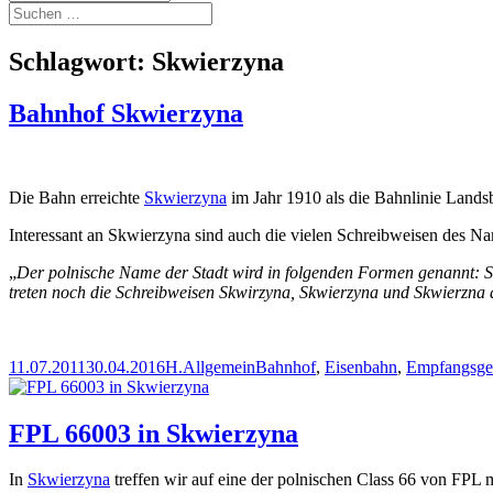
Suchen
nach:
Schlagwort:
Skwierzyna
Bahnhof Skwierzyna
Die Bahn erreichte
Skwierzyna
im Jahr 1910 als die Bahnlinie Land
Interessant an Skwierzyna sind auch die vielen Schreibweisen des Na
„
Der polnische Name der Stadt wird in folgenden Formen genannt: 
treten noch die Schreibweisen Skwirzyna, Skwierzyna und Skwierzna 
Veröffentlicht
Autor
Kategorien
Schlagwörter
11.07.2011
30.04.2016
H.
Allgemein
Bahnhof
,
Eisenbahn
,
Empfangsge
am
FPL 66003 in Skwierzyna
In
Skwierzyna
treffen wir auf eine der polnischen Class 66 von FPL 