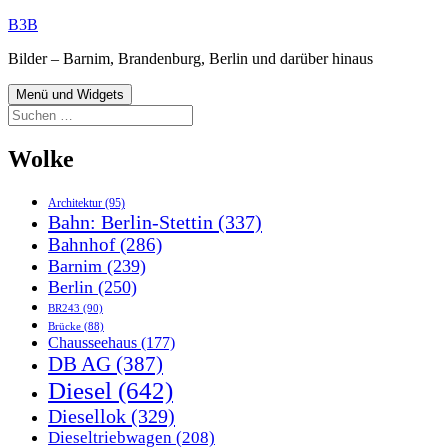
Zum
B3B
Inhalt
Bilder – Barnim, Brandenburg, Berlin und darüber hinaus
springen
Menü und Widgets
Suchen
nach:
Wolke
Architektur
(95)
Bahn: Berlin-Stettin
(337)
Bahnhof
(286)
Barnim
(239)
Berlin
(250)
BR243
(90)
Brücke
(88)
Chausseehaus
(177)
DB AG
(387)
Diesel
(642)
Diesellok
(329)
Dieseltriebwagen
(208)