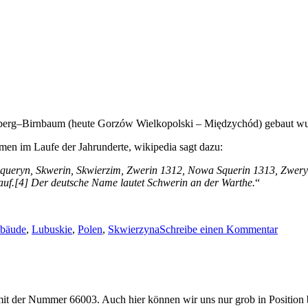
sberg–Birnbaum (heute Gorzów Wielkopolski – Międzychód) gebaut wu
men im Laufe der Jahrunderte, wikipedia sagt dazu:
Squeryn, Skwerin, Skwierzim, Zwerin 1312, Nowa Squerin 1313, Zwer
auf.[4] Der deutsche Name lautet Schwerin an der Warthe.
“
zu
bäude
,
Lubuskie
,
Polen
,
Skwierzyna
Schreibe einen Kommentar
Bahnh
Skwier
mit der Nummer 66003. Auch hier können wir uns nur grob in Position b