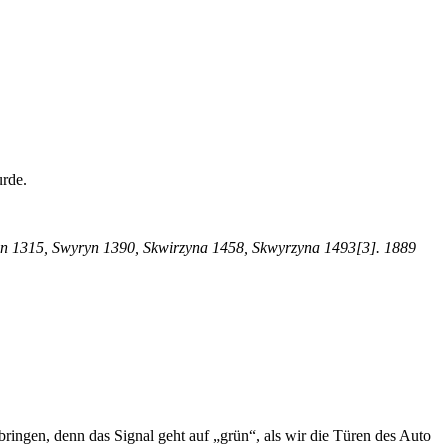
rde.
yn 1315, Swyryn 1390, Skwirzyna 1458, Skwyrzyna 1493[3]. 1889
of
zyna
ringen, denn das Signal geht auf „grün“, als wir die Türen des Auto