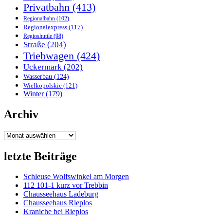
Privatbahn
(413)
Regionalbahn
(102)
Regionalexpress
(117)
Regioshuttle
(98)
Straße
(204)
Triebwagen
(424)
Uckermark
(202)
Wasserbau
(124)
Wielkopolskie
(121)
Winter
(179)
Archiv
Archiv
letzte Beiträge
Schleuse Wolfswinkel am Morgen
112 101-1 kurz vor Trebbin
Chausseehaus Ladeburg
Chausseehaus Rieplos
Kraniche bei Rieplos