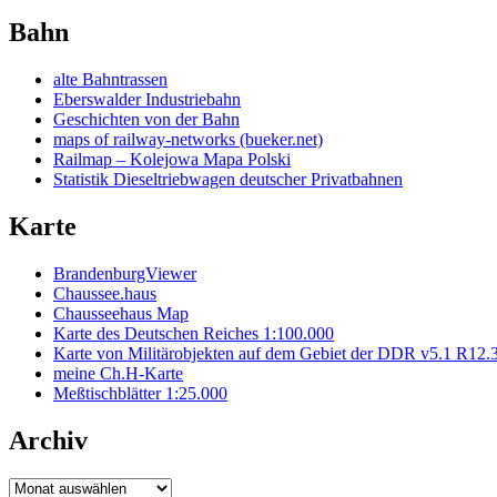
Bahn
alte Bahntrassen
Eberswalder Industriebahn
Geschichten von der Bahn
maps of railway-networks (bueker.net)
Railmap – Kolejowa Mapa Polski
Statistik Dieseltriebwagen deutscher Privatbahnen
Karte
BrandenburgViewer
Chaussee.haus
Chausseehaus Map
Karte des Deutschen Reiches 1:100.000
Karte von Militärobjekten auf dem Gebiet der DDR v5.1 R12.
meine Ch.H-Karte
Meßtischblätter 1:25.000
Archiv
Archiv