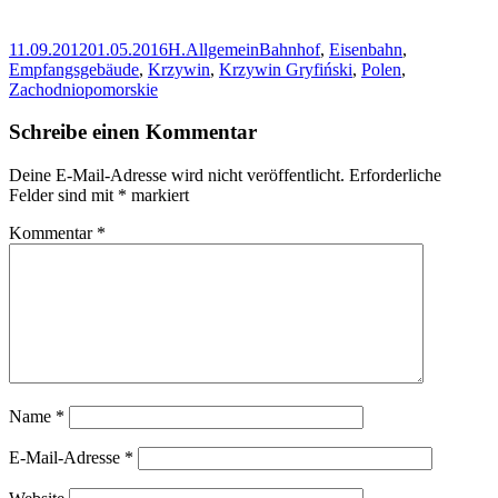
Veröffentlicht
Autor
Kategorien
Schlagwörter
11.09.2012
01.05.2016
H.
Allgemein
Bahnhof
,
Eisenbahn
,
am
Empfangsgebäude
,
Krzywin
,
Krzywin Gryfiński
,
Polen
,
Zachodniopomorskie
Schreibe einen Kommentar
Deine E-Mail-Adresse wird nicht veröffentlicht.
Erforderliche
Felder sind mit
*
markiert
Kommentar
*
Name
*
E-Mail-Adresse
*