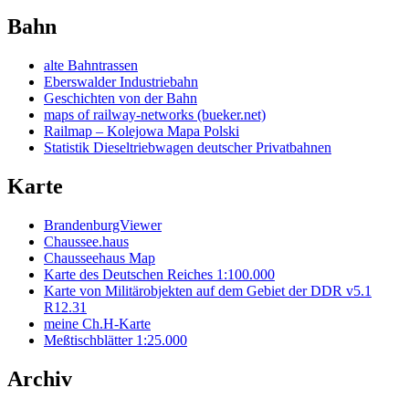
Bahn
alte Bahntrassen
Eberswalder Industriebahn
Geschichten von der Bahn
maps of railway-networks (bueker.net)
Railmap – Kolejowa Mapa Polski
Statistik Dieseltriebwagen deutscher Privatbahnen
Karte
BrandenburgViewer
Chaussee.haus
Chausseehaus Map
Karte des Deutschen Reiches 1:100.000
Karte von Militärobjekten auf dem Gebiet der DDR v5.1
R12.31
meine Ch.H-Karte
Meßtischblätter 1:25.000
Archiv