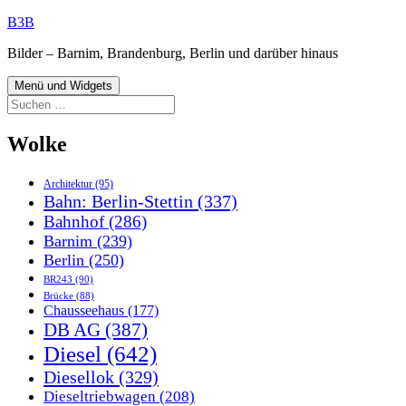
Zum
B3B
Inhalt
Bilder – Barnim, Brandenburg, Berlin und darüber hinaus
springen
Menü und Widgets
Suchen
nach:
Wolke
Architektur
(95)
Bahn: Berlin-Stettin
(337)
Bahnhof
(286)
Barnim
(239)
Berlin
(250)
BR243
(90)
Brücke
(88)
Chausseehaus
(177)
DB AG
(387)
Diesel
(642)
Diesellok
(329)
Dieseltriebwagen
(208)