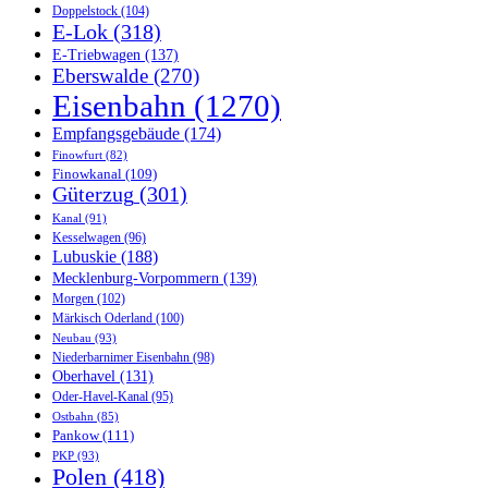
Doppelstock
(104)
E-Lok
(318)
E-Triebwagen
(137)
Eberswalde
(270)
Eisenbahn
(1270)
Empfangsgebäude
(174)
Finowfurt
(82)
Finowkanal
(109)
Güterzug
(301)
Kanal
(91)
Kesselwagen
(96)
Lubuskie
(188)
Mecklenburg-Vorpommern
(139)
Morgen
(102)
Märkisch Oderland
(100)
Neubau
(93)
Niederbarnimer Eisenbahn
(98)
Oberhavel
(131)
Oder-Havel-Kanal
(95)
Ostbahn
(85)
Pankow
(111)
PKP
(93)
Polen
(418)