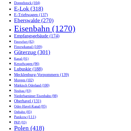
Doppelstock
(104)
E-Lok
(318)
E-Triebwagen
(137)
Eberswalde
(270)
Eisenbahn
(1270)
Empfangsgebäude
(174)
Finowfurt
(82)
Finowkanal
(109)
Güterzug
(301)
Kanal
(91)
Kesselwagen
(96)
Lubuskie
(188)
Mecklenburg-Vorpommern
(139)
Morgen
(102)
Märkisch Oderland
(100)
Neubau
(93)
Niederbarnimer Eisenbahn
(98)
Oberhavel
(131)
Oder-Havel-Kanal
(95)
Ostbahn
(85)
Pankow
(111)
PKP
(93)
Polen
(418)