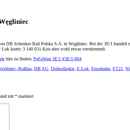
 Węgliniec
on DB Schenker Rail Polska S.A. in Węgliniec. Bei der 3E/1 handelt e
 Lok lautet: 3 140 031-8,ist aber wohl etwas verstümmelt.
rie
hier zu finden:
PaFaWag 3E/1 #3E/1-004
ęgliniec–Roßlau
,
DB AG
,
Dolnośląskie
,
E-Lok
,
Eisenbahn
,
ET21
,
Ni
sind mit
*
markiert