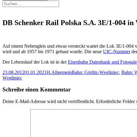
Suchen
nach:
DB Schenker Rail Polska S.A. 3E/1-004 in
Auf einem Nebengleis und etwas versteckt wartet die Lok 3E/1-004 v
wird und ab 1957 bis 1971 gebaut wurde. Die neue
UIC-Nummer
der
Der Lebenslauf der Lok ist in der
Eisenbahn Datenbank und Fotogale
Veröffentlicht
Autor
Kategorien
Schlagwörter
23.08.2012
01.01.2021
H.
Allgemein
Bahn: Görlitz-Węgliniec
,
Bahn: W
am
Węgliniec
Schreibe einen Kommentar
Deine E-Mail-Adresse wird nicht veröffentlicht.
Erforderliche Felder 