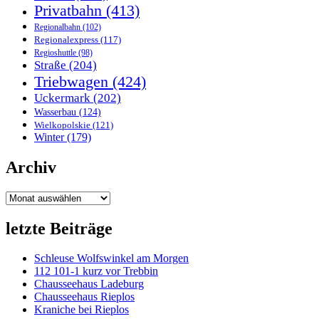
Privatbahn
(413)
Regionalbahn
(102)
Regionalexpress
(117)
Regioshuttle
(98)
Straße
(204)
Triebwagen
(424)
Uckermark
(202)
Wasserbau
(124)
Wielkopolskie
(121)
Winter
(179)
Archiv
Archiv
letzte Beiträge
Schleuse Wolfswinkel am Morgen
112 101-1 kurz vor Trebbin
Chausseehaus Ladeburg
Chausseehaus Rieplos
Kraniche bei Rieplos