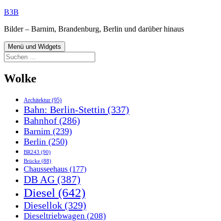
Zum
B3B
Inhalt
Bilder – Barnim, Brandenburg, Berlin und darüber hinaus
springen
Menü und Widgets
Suchen
nach:
Wolke
Architektur
(95)
Bahn: Berlin-Stettin
(337)
Bahnhof
(286)
Barnim
(239)
Berlin
(250)
BR243
(90)
Brücke
(88)
Chausseehaus
(177)
DB AG
(387)
Diesel
(642)
Diesellok
(329)
Dieseltriebwagen
(208)