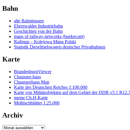
Bahn
alte Bahntrassen
Eberswalder Industriebahn
Geschichten von der Bahn
maps of railway-networks (bueker.net)
Railmap – Kolejowa Mapa Polski
Statistik Dieseltriebwagen deutscher Privatbahnen
Karte
BrandenburgViewer
Chaussee.haus
Chausseehaus Map
Karte des Deutschen Reiches 1:100.000
Karte von Militärobjekten auf dem Gebiet der DDR v5.1 R12.
meine Ch.H-Karte
Meßtischblätter 1:25.000
Archiv
Archiv