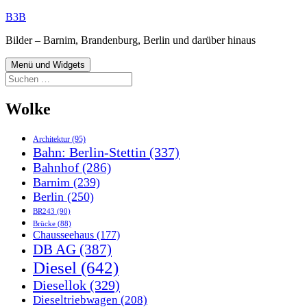
Zum
B3B
Inhalt
Bilder – Barnim, Brandenburg, Berlin und darüber hinaus
springen
Menü und Widgets
Suchen
nach:
Wolke
Architektur
(95)
Bahn: Berlin-Stettin
(337)
Bahnhof
(286)
Barnim
(239)
Berlin
(250)
BR243
(90)
Brücke
(88)
Chausseehaus
(177)
DB AG
(387)
Diesel
(642)
Diesellok
(329)
Dieseltriebwagen
(208)