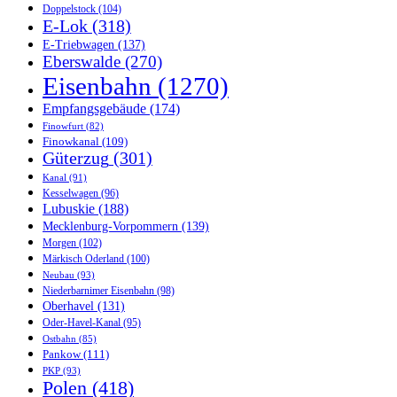
Doppelstock
(104)
E-Lok
(318)
E-Triebwagen
(137)
Eberswalde
(270)
Eisenbahn
(1270)
Empfangsgebäude
(174)
Finowfurt
(82)
Finowkanal
(109)
Güterzug
(301)
Kanal
(91)
Kesselwagen
(96)
Lubuskie
(188)
Mecklenburg-Vorpommern
(139)
Morgen
(102)
Märkisch Oderland
(100)
Neubau
(93)
Niederbarnimer Eisenbahn
(98)
Oberhavel
(131)
Oder-Havel-Kanal
(95)
Ostbahn
(85)
Pankow
(111)
PKP
(93)
Polen
(418)