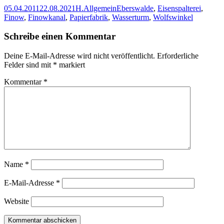
Veröffentlicht
Autor
Kategorien
Schlagwörter
05.04.2011
22.08.2021
H.
Allgemein
Eberswalde
,
Eisenspalterei
,
am
Finow
,
Finowkanal
,
Papierfabrik
,
Wasserturm
,
Wolfswinkel
Schreibe einen Kommentar
Deine E-Mail-Adresse wird nicht veröffentlicht.
Erforderliche
Felder sind mit
*
markiert
Kommentar
*
Name
*
E-Mail-Adresse
*
Website