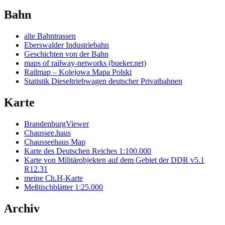
Bahn
alte Bahntrassen
Eberswalder Industriebahn
Geschichten von der Bahn
maps of railway-networks (bueker.net)
Railmap – Kolejowa Mapa Polski
Statistik Dieseltriebwagen deutscher Privatbahnen
Karte
BrandenburgViewer
Chaussee.haus
Chausseehaus Map
Karte des Deutschen Reiches 1:100.000
Karte von Militärobjekten auf dem Gebiet der DDR v5.1
R12.31
meine Ch.H-Karte
Meßtischblätter 1:25.000
Archiv