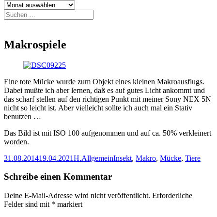
Archiv
Suchen
nach:
Makrospiele
Eine tote Mücke wurde zum Objekt eines kleinen Makroausflugs.
Dabei mußte ich aber lernen, daß es auf gutes Licht ankommt und
das scharf stellen auf den richtigen Punkt mit meiner Sony NEX 5N
nicht so leicht ist. Aber vielleicht sollte ich auch mal ein Stativ
benutzen …
Das Bild ist mit ISO 100 aufgenommen und auf ca. 50% verkleinert
worden.
Veröffentlicht
Autor
Kategorien
Schlagwörter
31.08.2014
19.04.2021
H.
Allgemein
Insekt
,
Makro
,
Mücke
,
Tiere
am
Schreibe einen Kommentar
Deine E-Mail-Adresse wird nicht veröffentlicht.
Erforderliche
Felder sind mit
*
markiert