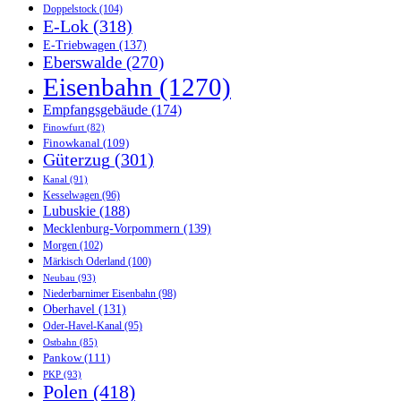
Doppelstock
(104)
E-Lok
(318)
E-Triebwagen
(137)
Eberswalde
(270)
Eisenbahn
(1270)
Empfangsgebäude
(174)
Finowfurt
(82)
Finowkanal
(109)
Güterzug
(301)
Kanal
(91)
Kesselwagen
(96)
Lubuskie
(188)
Mecklenburg-Vorpommern
(139)
Morgen
(102)
Märkisch Oderland
(100)
Neubau
(93)
Niederbarnimer Eisenbahn
(98)
Oberhavel
(131)
Oder-Havel-Kanal
(95)
Ostbahn
(85)
Pankow
(111)
PKP
(93)
Polen
(418)