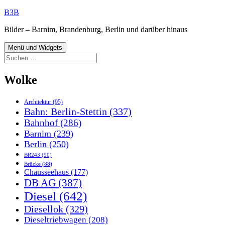
Zum
B3B
Inhalt
Bilder – Barnim, Brandenburg, Berlin und darüber hinaus
springen
Menü und Widgets
Suchen
nach:
Wolke
Architektur
(95)
Bahn: Berlin-Stettin
(337)
Bahnhof
(286)
Barnim
(239)
Berlin
(250)
BR243
(90)
Brücke
(88)
Chausseehaus
(177)
DB AG
(387)
Diesel
(642)
Diesellok
(329)
Dieseltriebwagen
(208)