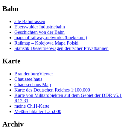
Bahn
alte Bahntrassen
Eberswalder Industriebahn
Geschichten von der Bahn
maps of railway-networks (bueker.net)
Railmap – Kolejowa Mapa Polski
Statistik Dieseltriebwagen deutscher Privatbahnen
Karte
BrandenburgViewer
Chaussee.haus
Chausseehaus Map
Karte des Deutschen Reiches 1:100.000
Karte von Militärobjekten auf dem Gebiet der DDR v5.1
R12.31
meine Ch.H-Karte
Meßtischblätter 1:25.000
Archiv