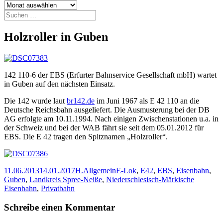
Archiv
Suchen
nach:
Holzroller in Guben
142 110-6 der EBS (Erfurter Bahnservice Gesellschaft mbH) wartet
in Guben auf den nächsten Einsatz.
Die 142 wurde laut
br142.de
im Juni 1967 als E 42 110 an die
Deutsche Reichsbahn ausgeliefert. Die Ausmusterung bei der DB
AG erfolgte am 10.11.1994. Nach einigen Zwischenstationen u.a. in
der Schweiz und bei der WAB fährt sie seit dem 05.01.2012 für
EBS. Die E 42 tragen den Spitznamen „Holzroller“.
Veröffentlicht
Autor
Kategorien
Schlagwörter
11.06.2013
14.01.2017
H.
Allgemein
E-Lok
,
E42
,
EBS
,
Eisenbahn
,
am
Guben
,
Landkreis Spree-Neiße
,
Niederschlesisch-Märkische
Eisenbahn
,
Privatbahn
Schreibe einen Kommentar