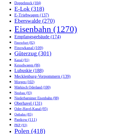
Doppelstock
(104)
E-Lok
(318)
E-Triebwagen
(137)
Eberswalde
(270)
Eisenbahn
(1270)
Empfangsgebäude
(174)
Finowfurt
(82)
Finowkanal
(109)
Güterzug
(301)
Kanal
(91)
Kesselwagen
(96)
Lubuskie
(188)
Mecklenburg-Vorpommern
(139)
Morgen
(102)
Märkisch Oderland
(100)
Neubau
(93)
Niederbarnimer Eisenbahn
(98)
Oberhavel
(131)
Oder-Havel-Kanal
(95)
Ostbahn
(85)
Pankow
(111)
PKP
(93)
Polen
(418)