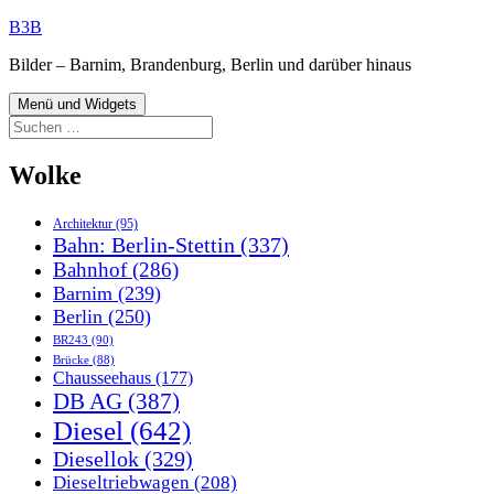
Zum
B3B
Inhalt
Bilder – Barnim, Brandenburg, Berlin und darüber hinaus
springen
Menü und Widgets
Suchen
nach:
Wolke
Architektur
(95)
Bahn: Berlin-Stettin
(337)
Bahnhof
(286)
Barnim
(239)
Berlin
(250)
BR243
(90)
Brücke
(88)
Chausseehaus
(177)
DB AG
(387)
Diesel
(642)
Diesellok
(329)
Dieseltriebwagen
(208)