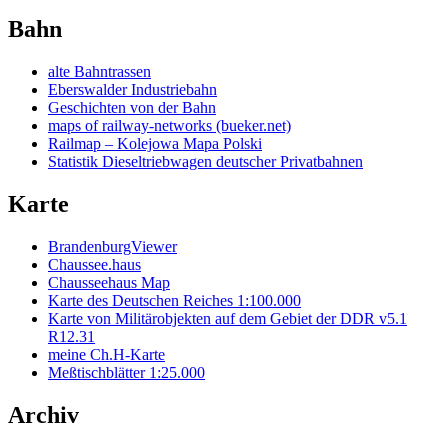
Bahn
alte Bahntrassen
Eberswalder Industriebahn
Geschichten von der Bahn
maps of railway-networks (bueker.net)
Railmap – Kolejowa Mapa Polski
Statistik Dieseltriebwagen deutscher Privatbahnen
Karte
BrandenburgViewer
Chaussee.haus
Chausseehaus Map
Karte des Deutschen Reiches 1:100.000
Karte von Militärobjekten auf dem Gebiet der DDR v5.1
R12.31
meine Ch.H-Karte
Meßtischblätter 1:25.000
Archiv